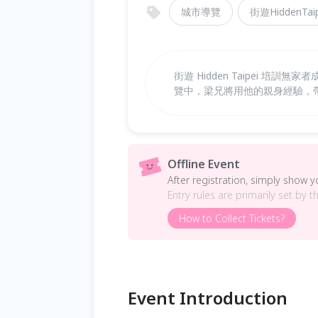
城市導覽
街遊HiddenTaip
街遊 Hidden Taipei 
覽中，梁兄將用他的親身經驗，
Offline Event
After registration, simply show 
Entry rules are primarily set by t
How to Collect Tickets?
Event Introduction