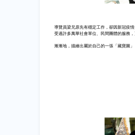
導覽員梁兄原先有穩定工作，卻因新冠疫情
受過許多萬華社會單位、民間團體的服務，
漸漸地，描繪出屬於自己的一張「藏寶圖」