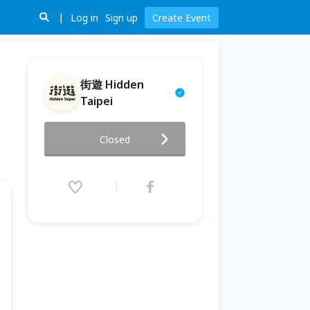
Log in
Sign up
Create Event
街遊 Hidden
Taipei
【街遊 Hidden Taipei】梁兄的
Closed
藏寶圖 》2026-07-07
2026.07.07 (Tue) 19:00 - 21:00
(GMT+8)