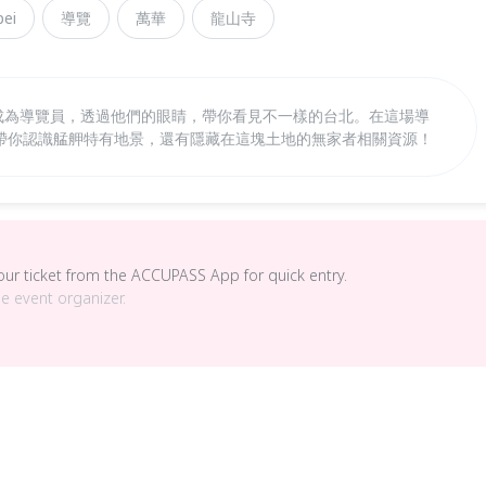
ei
導覽
萬華
龍山寺
培訓無家者成為導覽員，透過他們的眼睛，帶你看見不一樣的台北。在這場導
帶你認識艋舺特有地景，還有隱藏在這塊土地的無家者相關資源！
your ticket from the ACCUPASS App for quick entry.
he event organizer.