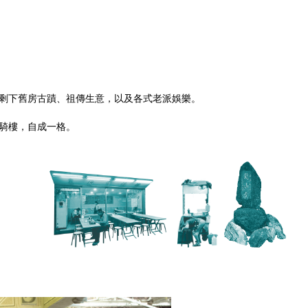
剩下舊房古蹟、祖傳生意，以及各式老派娛樂。
騎樓，自成一格。