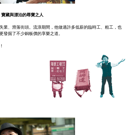
寶藏與漂泊的尋寶之人
失業、滑落街頭。流浪期間，他做過許多低薪的臨時工、粗工，也
更發掘了不少銅板價的享樂之道。
！