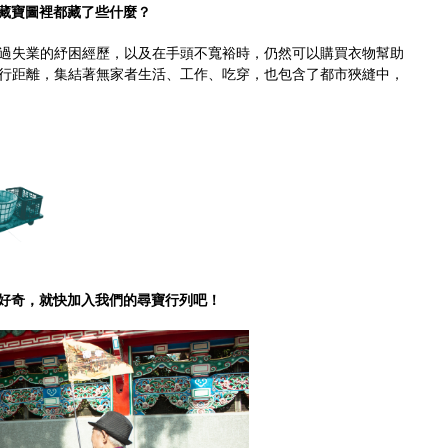
藏寶圖裡都藏了些什麼？
過失業的紓困經歷，以及在手頭不寬裕時，仍然可以購買衣物幫助
行距離，集結著無家者生活、工作、吃穿，也包含了都市狹縫中，
好奇，就快加入我們的尋寶行列吧！