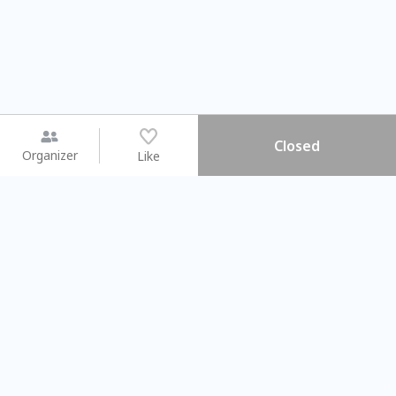
Closed
Organizer
Like
You may like
2026.08.15 (Sat) - 08.22 (Sat)
2026.08.15 (Sat) - 0