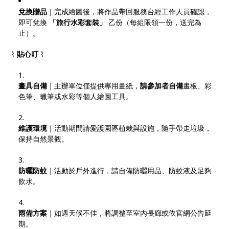
兌換贈品
｜完成繪圖後，將作品帶回服務台經工作人員確認，
即可兌換
「旅行水彩套裝」
乙份（每組限領一份，送完為
止）。
⌇
貼心叮
⌇
畫具自備
｜主辦單位僅提供專用畫紙，
請參加者自備
畫板、彩
色筆、蠟筆或水彩等個人繪圖工具。
維護環境
｜活動期間請愛護園區植栽與設施，隨手帶走垃圾，
保持自然景觀。
防曬防蚊
｜活動於戶外進行，請自備防曬用品、防蚊液及足夠
飲水。
雨備方案
｜如遇天候不佳，將調整至室內長廊或依官網公告延
期。