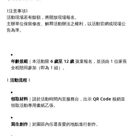
⌇注意事項⌇
活動現場若有餘額，將開放現場報名。
主辦單位保留修改、解釋活動辦法之權利，以活動官網或現場公
告為準。
年齡規範
｜本活動限
6 歲至 12 歲
孩童報名，並須由 1 位家長
全程陪同參加（即為 1 組）。
⌇
活動流程
⌇
領取材料
｜請於活動時間內至服務台，出示
QR Code
核銷並
領取活動專用畫紙乙張。
寫生創作
｜於園區內任選喜愛的地點進行創作。