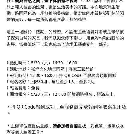
在工藝與自然之間，畫下你的崙坪視角
「2026 崙坪工藝節」不
只是職人技藝的匯聚，更是生活美學的實踐。本次地景寫生活
動，將園區化為一座無牆的美術館。從宏偉的木質構築到林間閃
爍的光影，每一處角落都蘊含著工藝的精神。
這是一場關於「觀察」的練習。不論您是藝術愛好者或是帶領孩
子探索自然的家長，我們鼓勵您停下腳步，用色彩勾勒出眼前的
崙坪。當畫筆落下，您也成為了這場工藝盛宴的一部分。
⌇ 活動時間 ⌇ 5/30（六）14:30 - 16:00
⌇ 活動地點 ⌇ 崙坪文化地景園區｜客家工藝館前
⌇ 報到時間⌇ 13:30 - 16:00｜持 QR Code 至服務處領取圖紙
⌇ 報名名額 ⌇上限80組，每組至少1人，至多2人。
⌇ 報名費用 ⌇ 免費
⌇ 開放報名 ⌇ 5/20（三）12：00 開放網路報名，額滿為止。
持 QR Code報到成功，至服務處
完成報到領取寫生用紙
＊
＊
＊主辦單位僅提供畫紙，
請參加者自備
畫板、彩色筆、蠟筆或水
彩等個人繪圖工具＊