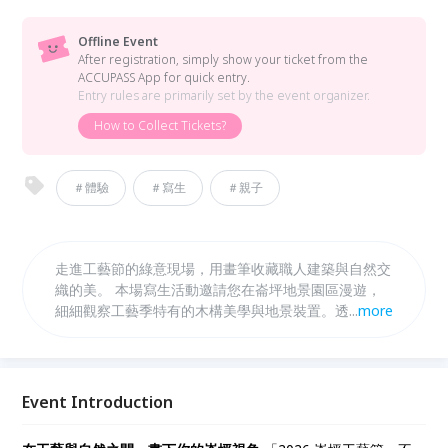
Offline Event
After registration, simply show your ticket from the
ACCUPASS App for quick entry.
Entry rules are primarily set by the event organizer.
How to Collect Tickets?
＃體驗
＃寫生
＃親子
走進工藝節的綠意現場，用畫筆收藏職人建築與自然交
織的美。 本場寫生活動邀請您在崙坪地景園區漫遊，
細細觀察工藝季特有的木構美學與地景裝置。透過寫
...
more
生，我們不僅記錄風景，更是在與土地對話；凡完成作
品者，即可兌換工藝季專屬限量贈品，邀請您與家人一
同繪出獨一無二的工藝記憶。
Event Introduction