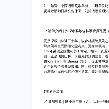
註：如遇中小雨活動照常舉辦，主辦單位將
災等致活動日期公告休園，則於活動前通知
📍 講師介紹｜資深泰雅族森林護管員瓦蛋
瓦蛋深根山林近三十年，以森林護管員為志
蜂突襲等生死關頭化險為夷，更身兼義消，
102年榮獲全國模範勞工肯定。如今，瓦
箭，正是他與山林、與祖先對話的語言。在
Bhoni（弓）與 Bnenu（箭），從山
近年參與全國各縣市鄉、區、鎮及協會辦理
台灣原住民族代代相傳的勇氣、專注與堅毅
❓誰適合參加
📍 參加對象｜國小三年級（含）以上一般