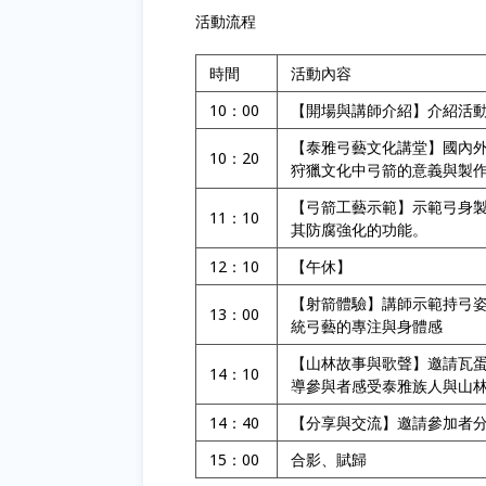
活動流程
時間
活動內容
10：00
【開場與講師介紹】介紹活
【泰雅弓藝文化講堂】國內
10：20
狩獵文化中弓箭的意義與製作觀念
【弓箭工藝示範】示範弓身
11：10
其防腐強化的功能。
12：10
【午休】
【射箭體驗】講師示範持弓
13：00
統弓藝的專注與身體感
【山林故事與歌聲】邀請瓦
14：10
導參與者感受泰雅族人與山
14：40
【分享與交流】邀請參加者
15：00
合影、賦歸