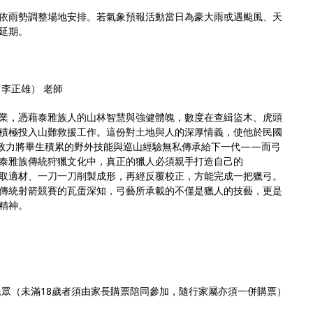
依雨勢調整場地安排。若氣象預報活動當日為豪大雨或遇颱風、天
延期。
（李正雄） 老師
業，憑藉泰雅族人的山林智慧與強健體魄，數度在查緝盜木、虎頭
積極投入山難救援工作。這份對土地與人的深厚情義，使他於民國
蛋致力將畢生積累的野外技能與巡山經驗無私傳承給下一代——而弓
泰雅族傳統狩獵文化中，真正的獵人必須親手打造自己的
林中選取適材、一刀一刀削製成形，再經反覆校正，方能完成一把獵弓。
傳統射箭競賽的瓦蛋深知，弓藝所承載的不僅是獵人的技藝，更是
精神。
民眾（未滿18歲者須由家長購票陪同參加，隨行家屬亦須一併購票）