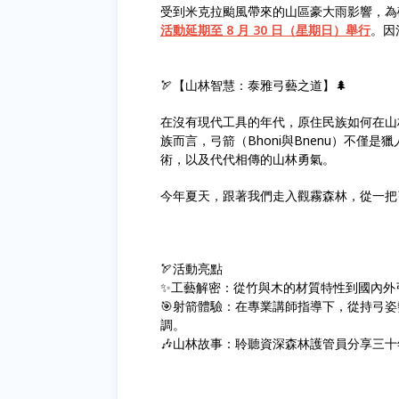
受到米克拉颱風帶來的山區豪大雨影響，為
活動延期至 8 月 30 日（星期日）舉行
。因
🏹【山林智慧：泰雅弓藝之道】🌲
在沒有現代工具的年代，原住民族如何在山
族而言，弓箭（Bhoni與Bnenu）不
術，以及代代相傳的山林勇氣。
今年夏天，跟著我們走入觀霧森林，從一把
🏹活動亮點
✨工藝解密：從竹與木的材質特性到國內外
🎯射箭體驗：在專業講師指導下，從持弓
調。
🎶山林故事：聆聽資深森林護管員分享三