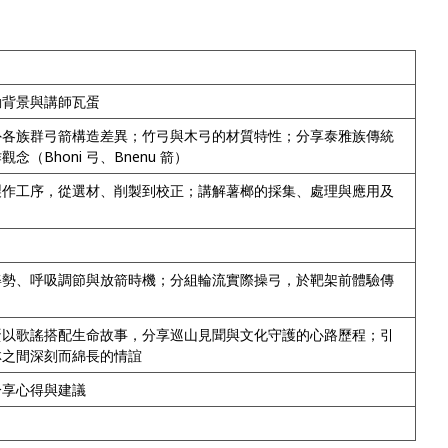
動背景與講師瓦蛋
外各族群弓箭構造差異；竹弓與木弓的材質特性；分享泰雅族傳統
（Bhoni 弓、Bnenu 箭）
製作工序，從選材、削製到校正；講解薯榔的採集、處理與應用及
姿勢、呼吸調節與放箭時機；分組輪流實際操弓，於靶架前體驗傳
蛋以歌謠搭配生命故事，分享巡山見聞與文化守護的心路歷程；引
林之間深刻而綿長的情誼
分享心得與建議