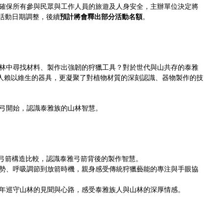
確保所有參與民眾與工作人員的旅遊及人身安全，主辦單位決定將
活動日期調整，後續
預計將會釋出部分活動名額
。
林中尋找材料、製作出強韌的狩獵工具？對於世代與山共存的泰雅
僅是獵人賴以維生的器具，更凝聚了對植物材質的深刻認識、器物製作的技
弓開始，認識泰雅族的山林智慧。
弓箭構造比較，認識泰雅弓箭背後的製作智慧。
姿勢、呼吸調節到放箭時機，親身感受傳統狩獵藝能的專注與手眼協
十年巡守山林的見聞與心路，感受泰雅族人與山林的深厚情感。