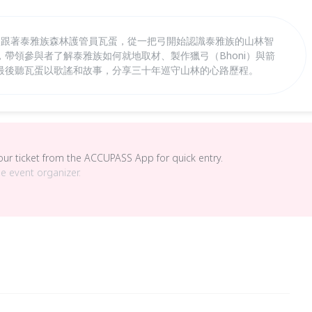
林，跟著泰雅族森林護管員瓦蛋，從一把弓開始認識泰雅族的山林智
帶領參與者了解泰雅族如何就地取材、製作獵弓（Bhoni）與箭
。最後聽瓦蛋以歌謠和故事，分享三十年巡守山林的心路歷程。
your ticket from the ACCUPASS App for quick entry.
he event organizer.