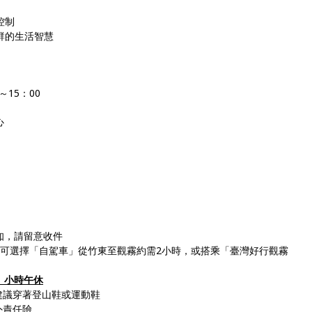
控制
群的生活智慧
～15：00
心
通知，請留意收件
式可選擇「自駕車」從竹東至觀霧約需2小時，或搭乘「臺灣好行觀霧
 小時午休
建議穿著登山鞋或運動鞋
外責任險