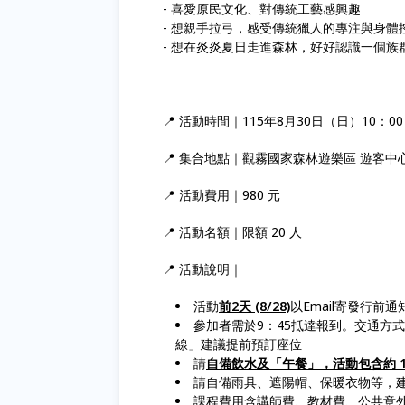
- 喜愛原民文化、對傳統工藝感興趣
- 想親手拉弓，感受傳統獵人的專注與身體
- 想在炎炎夏日走進森林，好好認識一個族
📍 活動時間｜115年8月30日（日）10：00
📍 集合地點｜觀霧國家森林遊樂區 遊客中
📍 活動費用｜980 元
📍 活動名額｜限額 20 人
📍 活動說明｜
活動
前2天 (8/28)
以Email寄發行前
參加者需於9：45抵達報到。交通方
線」建議提前預訂座位
請
自備飲水及「午餐」，活動包含約 1
請自備雨具、遮陽帽、保暖衣物等，
課程費用含講師費、教材費、公共意