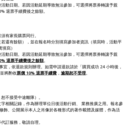
整活動日期。若因活動延期導致無法參加，可選擇將票券轉讓予親
0% 退票手續費後之餘額。
者須有家長購票同行。
（若還有餘額），並在報名時分別填寫參加者資訊（填寫時，活動平
實填寫）
整活動日期。若因活動延期導致無法參加，可選擇將票券轉讓予親
0% 退票手續費後之餘額
。
退款事宜，依退款規則辦理。如需申請退款請於「購買成功 24 小時後，
並將酌收
票價 10% 退票手續費
，
逾期恕不受理
。
，恕不接受中途離隊）。
文字相關記錄，作為辦理單位日後活動行銷、 業務推廣之用。報名參
修飾、公開展示本人之肖像於各種形式的著作載體及媒體，作為活
等代訂服務，敬請自理。