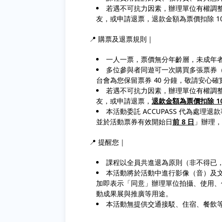
若遇不可抗力因素，辦理單位有權調
友，或申請退票，退款金額為票價扣除 1
📍 購票及退票規則｜
一人一票，票價無分年齡層，未成年
多位參與者同遊可一次購買多張票券
台會為您保留票券 40 分鐘，敬請安心確
若遇不可抗力因素，辦理單位有權調
友，或申請退票，
退款金額為票價扣除 1
本活動委託 ACCUPASS 代為處理
並於活動票券有效開始日
前 8 日
」辦理，
📍 提醒您｜
課程以全員共進退為原則（非不得已
本活動將於活動中進行影像（音）及
加即表示「同意」辦理單位拍攝、使用、
動成果展與推廣等用途。
本活動無提供交通接駁、住宿、餐飲