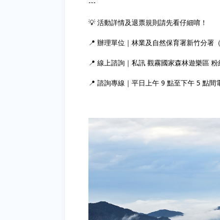
---
💡 活動詳情及退票規則請先看仔細唷！
📍 辦理單位｜林業及自然保育署新竹分署
📍 線上諮詢｜私訊 觀霧國家森林遊樂區 
📍 諮詢專線｜平日上午 9 點至下午 5 點間