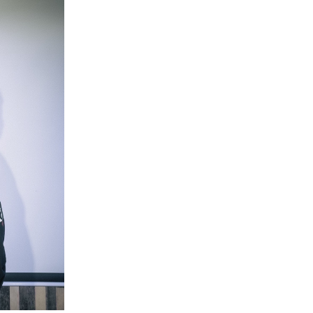
樂部。
造的新手村俱樂部
往的驚喜與靈感啟發。
請斟酌購票觀賞 *
 **