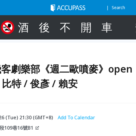
Search
酒
後
不
開
車
/飛客劇樂部《週二歐噴麥》open
比特 / 俊彥 / 賴安
.26 (Tue) 21:30 (GMT+8)
Add To Calendar
09巷16號B1