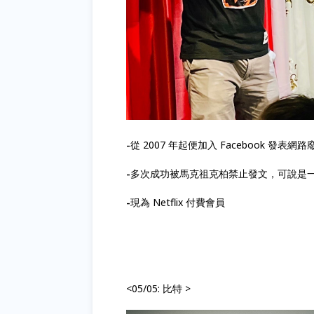
-參加2024脫口秀爭霸賽新人賽...沒得名
-在台北各場地表演荒謬、誇張表演拍喜劇
雲門舞集等級之藝術
<05/28:賴安>
-喜劇團體「笑話一番炸」成員
-曾經是位廚師現在是不沾鍋工廠老闆，20
-2017年魔獸世界：軍臨天下差5分鐘首殺古