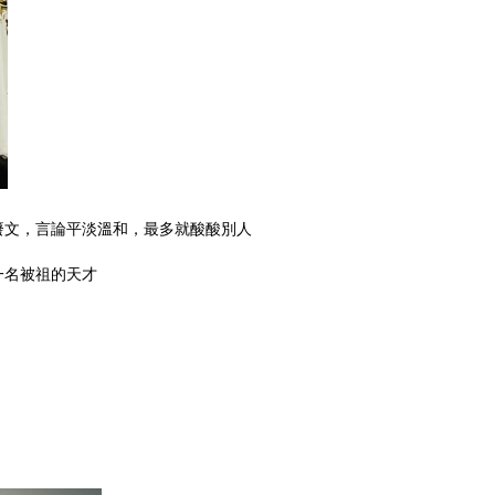
，驚嚇無數觀眾，致力成為台灣喜劇林懷民，將荒謬表演拍，昇華為
25年單口喜劇新人賽B場冠軍
爾丹，2025年統一發票11～12月專屬獎得主