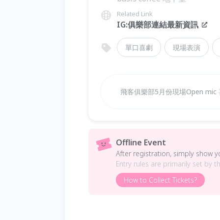
Related Link
IG:俱樂部連結最新資訊
單口喜劇
現場表演
飛客俱樂部5月份現場Open mic 
Offline Event
After registration, simply show 
Entry rules are primarily set by t
How to Collect Tickets?