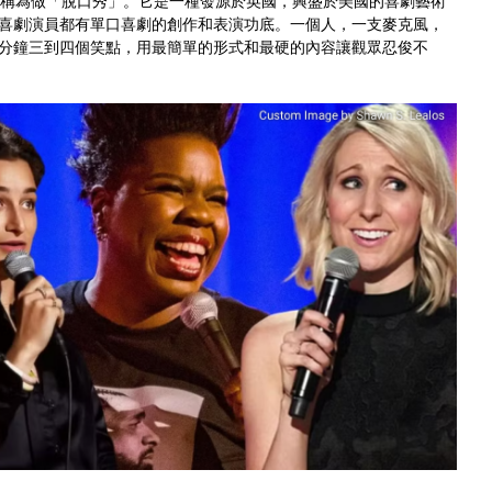
文譯名，也稱為做「脫口秀」。它是一種發源於英國，興盛於美國的喜劇藝術
喜劇演員都有單口喜劇的創作和表演功底。一個人，一支麥克風，
分鐘三到四個笑點，用最簡單的形式和最硬的內容讓觀眾忍俊不
員們上台測試笑話好不好笑，藉由觀眾反應回饋再回去修改。直到笑話完
重要過程。
發表網路廢文，言論平淡溫和，最多就酸酸別人
一名被祖的天才