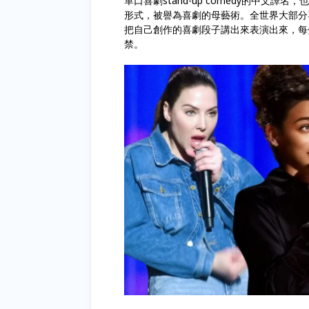
單口喜劇stand-up comedy的中
形式，被譽為喜劇的母藝術。全世界大部分
把自己創作的喜劇段子講出來表演出來，每
禁。
Open mic形式為測試笑話練習場。演
整到可以辦售票專場，是一個演員練習的
<05/12 ：俊彥>
-
從 2007 年起便加入 Facebook 
-
多次成功被馬克祖克柏禁止發文，可說是
-
現為 Netflix 付費會員