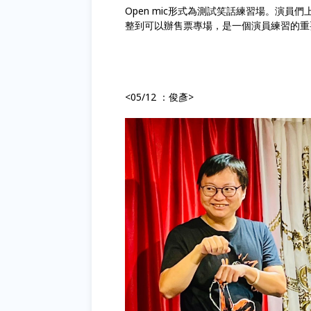
<05/05: 比特 >
-講喜劇很難瘦的喜劇卡比獸
-眼睛小小，什麼都看不開的比特
<0519:欣霖>
-30歲熱愛喜劇的帥哥