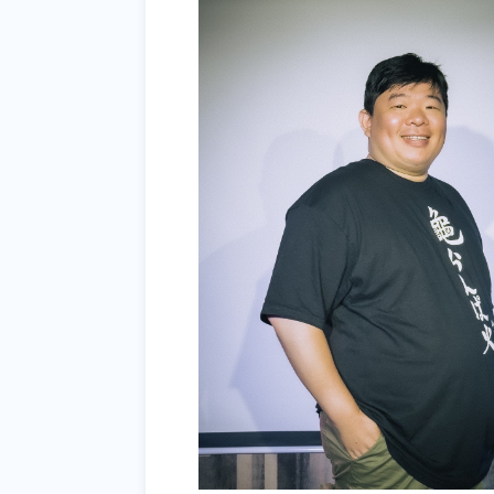
《飛客劇樂部》
我們是隱藏在一家小小咖啡廳裡面的喜劇俱
台北市第一家專門為喜劇新人表演愛好者打
每週皆會有不同種類的活動
歡迎您來到我們小小地下室來探索不同於以
*
演出場地為地下室無電梯，若有行動不便
** 本節目建議滿16歲以上心智成熟人士觀賞