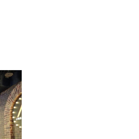
俊彥
賴安