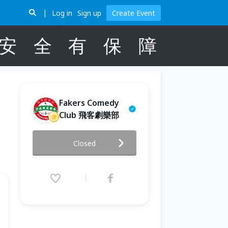
Log in
Sign up
Create Event
安
全
有
保
障
Fakers Comedy
Club 飛客劇樂部
現場喜劇: 5月份/飛客劇樂部《週
Closed
二歐噴麥》open mic｜主持：
欣霖 / 比特 / 俊彥 / 賴安
2026.05.05 (Tue) 19:30 - 05.26
(Tue) 21:30 (GMT+8)