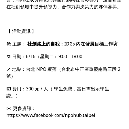
在社創領域中提升領導⼒、合作⼒與決策⼒的夥伴參與。
【 活動資訊 】
📚 主題：
社創路上的⾃我：IDGs 內在發展⽬標⼯作坊
📅 日期：6/16（星期二）9:00 - 18:00
📍 地點：台北 NPO 聚落（台北市中正區重慶南路三段 2
號）
💵 費用：300 元 / 人（ 學生免費，當日需出示學生
證。）
✉️ 更多資訊：
https://www.facebook.com/npohub.taipei