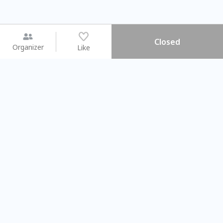
Closed
Organizer
Like
You may like
2026.08.15 (Sat) - 08.22 (Sat)
2026.08.15 (Sat) - 0
【親子手作體驗】哈東派對！
「共織宇宙」
比哈皮、東窩蕊
共織宇宙】 七
Taipei City
New Taipei C