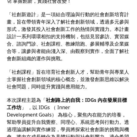
🚀 掌握創新，實踐社會改變！
「社創新遊計」是一項結合理論與行動的社會創新培育計
畫，旨在帶領青年深入了解社會創新領域，透過多元參與
形式，激發其投入社會創新工作的熱情與實踐力。本計畫
設計一系列環環相扣的支持機制，包括見習參訪、實習媒
合、諮詢門診、社創課程、教練陪跑、參展輔導及企業媒
合等，讓參與者能由淺入深、由觀察到實作，全面了解社
會創新組織的運作與挑戰。
「社創課程」旨在培育社會創新人才，幫助青年與專業人
士掌握社會創新領域的核心概念，並激發創新思維以解決
社會問題，同時提升實踐與應用能力。
本次課程主題為「
社創路上的⾃我：IDGs 內在發展⽬標
⼯作坊
」 ，以 IDGs （ Inner
Development Goals） 為核⼼，聚焦內在能⼒的培養，
幫助學員提升⾃我覺察、同理⼼、系統思考與⾏動⼒。透
過理論講解與實作練習，學員將探索社會創新的挑戰與機
會，將內在成⻑轉化為具體⾏動與社會影響⼒。適合希望