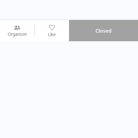
Closed
Organizer
Like
You may like
2026.08.15 (Sat) - 08.22 (Sat)
2026.08.15 (Sat) - 0
【親子手作體驗】哈東派對！
「共織宇宙」
比哈皮、東窩蕊
共織宇宙】 
Taipei City
New Taipei C