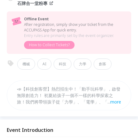
石牌合一堂粉專
Offline Event
After registration, simply show your ticket from the
ACCUPASS App for quick entry.
Entry rules are primarily set by the event organizer.
How to Collect Tickets?
機械
AI
科技
力學
創客
📣【科技創客營】熱烈招生中！「動手玩科學」，啟發
無限創造力！ 初夏給孩子一個不一樣的科學探索之
旅！我們將帶領孩子從「力學」、「電學」、「流體力
...
more
學」到「光學」，透過親自動手做的「創客
（Maker）」精神，把枯燥的課本知識變成超酷的實體
作品！最後一堂課更邀請到業界工程師職人親臨分享，
點燃孩子對科技與未來的無限想像！
Event Introduction