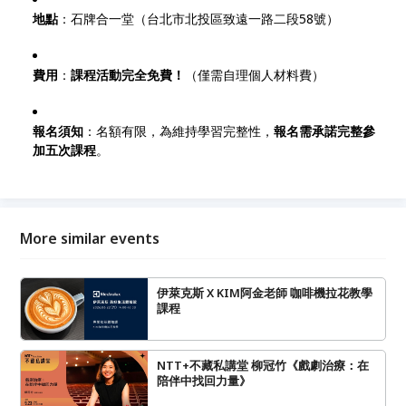
地點
：石牌合一堂（台北市北投區致遠一路二段58號）
費用
：
課程活動完全免費！
（僅需自理個人材料費）
報名須知
：名額有限，為維持學習完整性，
報名需承諾完整參
加五次課程
。
More similar events
伊萊克斯 X KIM阿金老師 咖啡機拉花教學
課程
NTT+不藏私講堂 柳冠竹《戲劇治療：在
陪伴中找回力量》