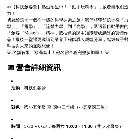
📣【科技創客營】熱烈招生中！「動手玩科學」，啟發無限創造
力！
初夏給孩子一個不一樣的科學探索之旅！我們將帶領孩子從「力
學」、「電學」、「流體力學」到「光學」，透過親自動手做的
「創客（Maker）」精神，把枯燥的課本知識變成超酷的實體作
品！最後一堂課更邀請到業界工程師職人親臨分享，點燃孩子對
科技與未來的無限想像！
💡 名額有限，額滿為止！報名需全程完整參加喔！ 💡
📅 營會詳細資訊
活動
：科技創客營
對象
：國小五年級 至 國中三年級（小五至國三生）
時間
：5/30 – 6/27，每週六
10:00 - 11:30
（共 5 次聚集）