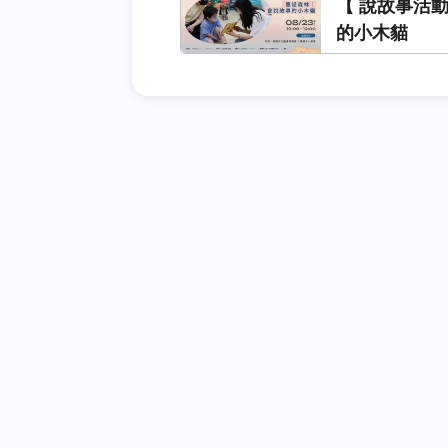
【 說故事活
的小木貓