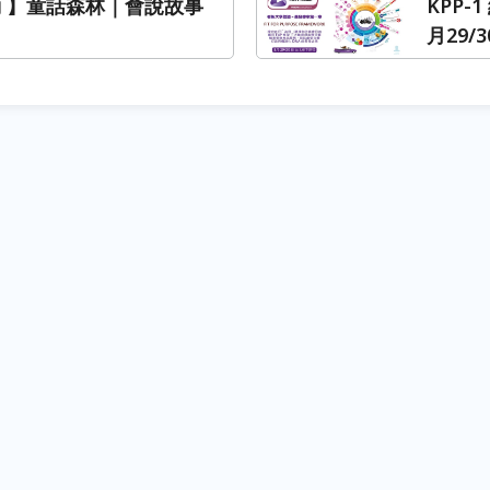
動 】童話森林｜會說故事
KPP-
月29/