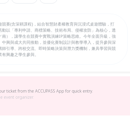
遊競賽(含深耕課程)，結合智慧財產權教育與沉浸式桌遊體驗，打
活動以「專利申請、商標策略、技術布局、侵權攻防」為核心，透
／南），讓學生在競賽中實戰演練IP策略思維。今年全面升級，強
、中興與成大共同推動，並優化賽制設計與教學導入，提升參與深
講師引導、跨校交流、即時策略決策與潛力獎機制，兼具學習與競
業有興趣之學生參與。
your ticket from the ACCUPASS App for quick entry.
he event organizer.