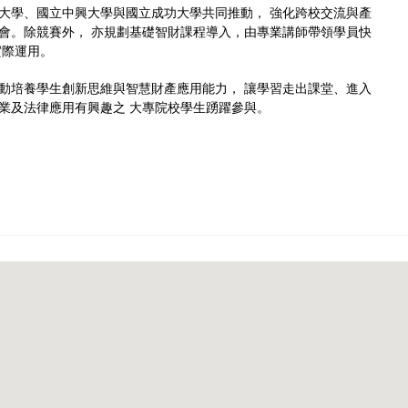
大學、國立中興大學與國立成功大學共同推動， 強化跨校交流與產
會。除競賽外， 亦規劃基礎智財課程導入，由專業講師帶領學員快
實際運用。
動培養學生創新思維與智慧財產應用能力， 讓學習走出課堂、進入
業及法律應用有興趣之 大專院校學生踴躍參與。