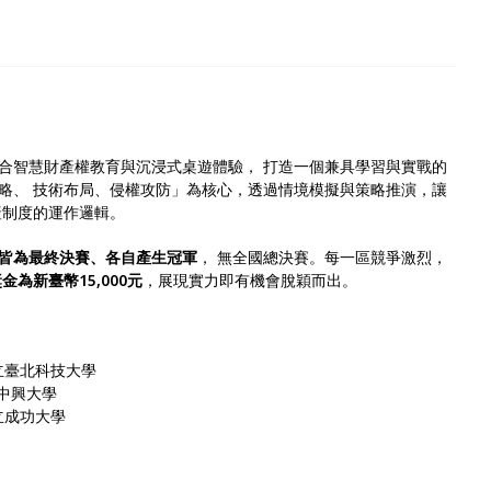
合智慧財產權教育與沉浸式桌遊體驗， 打造一個兼具學習與實戰的
略、 技術布局、侵權攻防」為核心，透過情境模擬與策略推演，讓
產制度的運作邏輯。
皆為最終決賽、各自產生冠軍
， 無全國總決賽。每一區競爭激烈，
金為新臺幣15,000元
，展現實力即有機會脫穎而出。
國立臺北科技大學
立中興大學
國立成功大學