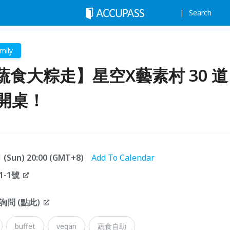
Search
mily
食大粽走】星空X藝素村 30 道
盛開桌！
21 (Sun) 20:00 (GMT+8)
Add To Calendar
-1號
問 (點此)
buffet
vegan
蔬食自助