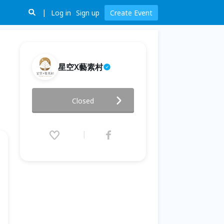
Log in
Sign up
Create Event
星空X藝素村
【沁涼端午・夏日蔬食大粽走】
Closed
星空X藝素村 30 道純蔬食Buffet
豐盛開桌！
2026.06.19 (Fri) 11:30 - 06.21
(Sun) 20:00 (GMT+8)