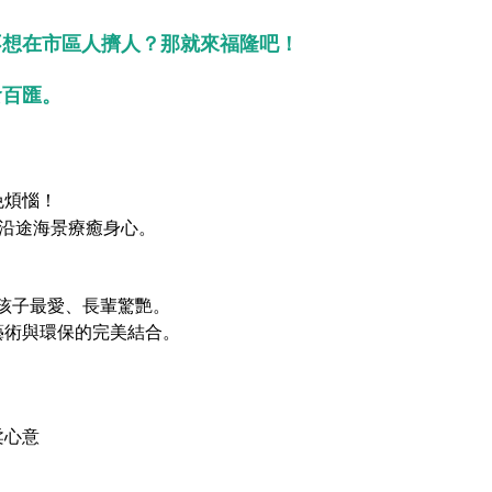
不想在市區人擠人？那就來福隆吧！
食百匯。
免煩惱！
鐘，沿途海景療癒身心。
，孩子最愛、長輩驚艷。
藝術與環保的完美結合。
柔心意