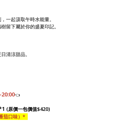
刻，一起汲取午時水能量。
福樹留下屬於你的盛夏印記。
夏日清涼甜品。
20:00
👈
*1
💝
(原價一包價值$420)
番茄口味）*