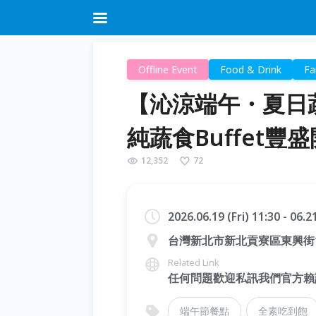
Offline Event
Food & Drink
Fa
【沁涼端午・夏日蔬
純蔬食Buffet豐
12,352
72
2026.06.19 (Fri) 11:30 - 06.
台灣新北市新北貢寮區東興街1
Related Link
任何問題歡迎私訊我們官方賴詢
端午節餐點
全素吃到飽