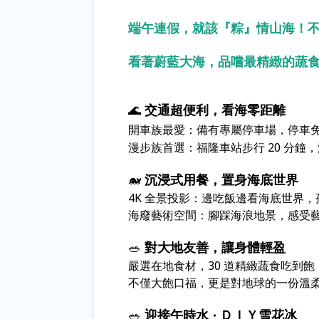
端午連假，就該『粽』情山海！
看著蔚藍大海，品嚐最精緻的蔬
​🌊
交通超便利，看海零距離
開車族最愛：備有專屬停車場，停車
​漫步族首選：福隆車站步行 20 分
🐋
沉浸式用餐，置身海底世界
​4K 全景投影：邊吃飯邊看海底世界
​海廢藝術空間：腳踩海浪地景，感受
🥗
對大地友善，讓身體輕盈
嚴選在地食材，30 道精緻蔬食吃到飽
​不僅大飽口福，更是對地球的一份溫
🥗
迎接午時水
ＤＩＹ雪花冰
・