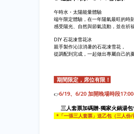
午時水・太陽能量體驗
端午限定體驗，在一年陽氣最旺的時
感受陽光、自然與節氣流動，並在祈
DIY 石花凍雪花冰
親手製作沁涼消暑的石花凍雪花，
從調配到完成，一起做出專屬自己的
期間限定，席位有限！
6/19、6/20 加開晚場時段17:00-
👉
💝
三人套票加碼贈-獨家火鍋湯包
*「一張三人套票」送乙包（三人份/
一