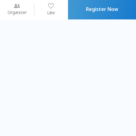
Register Now
Organizer
Like
You may like
2026.08.15 (Sat) - 08.22 (Sat)
2026.08.15 (Sat) - 0
【親子手作體驗】哈東派對！
「共織宇宙」
比哈皮、東窩蕊
共織宇宙】 
Taipei City
New Taipei C
#
歡迎新手
1176
11
#
植物生態瓶