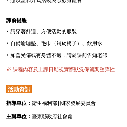
課前提醒
‧
請穿著舒適、方便活動的服裝
‧
自備瑜珈墊、毛巾（鋪於椅子）、飲用水
‧
如曾受傷或有身體不適，請於課前告知老師
※ 課程內容及上課日期視實際狀況保留調整彈性
活動資訊
指導單位：
衛生福利部|國家發展委員會
主辦單位：
臺東縣政府社會處