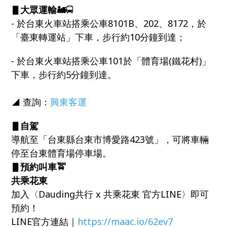
▋大眾運輸🚂
🚍
- 於台東火車站搭乘公車8101B、202、8172，於
「臺東轉運站」下車，步行約10分鐘到達；
- 於台東火車站搭乘公車101於「體育場(鐵花村)」
下車，步行約5分鐘到達。
◢ 查詢：
興東客運
▋自駕
導航至「台東縣台東市博愛路423號」，可將車輛
停至台東體育場停車場。
▋預約叫車🚖
共乘花東
加入〈Dauding共行 x 共乘花東 官方LINE〉即可
預約！
LINE官方連結｜
https://maac.io/62ev7