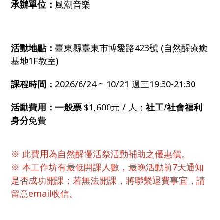
承辦單位：
風潮音樂
活動地點：
臺
東縣臺東市博愛路423號 (自然醒療癒
基地1F教室)
課程時間：
2026/6/24 ~ 10/21 週三19:30-21:30
活動費用：一般票
$1,600元 / 人；
社工/社會福利
身分
免費
※ 此費用為自然醒慢活祭活動補助之優惠價。
※ 本工作坊有最低開課人數，最晚活動前7天通知
是否成功開課；若無法開課，將聯繫退費事宜，請
留意email收信。