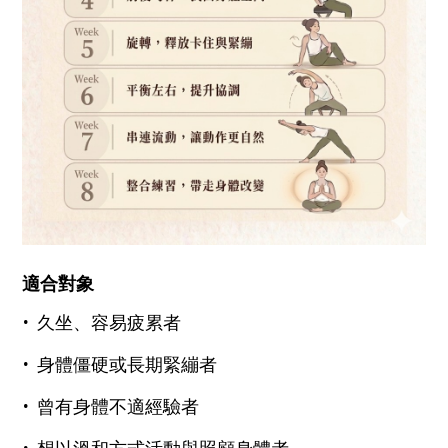
適合對象
‧
久坐、容易疲累者
‧
身體僵硬或長期緊繃者
‧
曾有身體不適經驗者
‧
想以溫和方式活動與照顧身體者