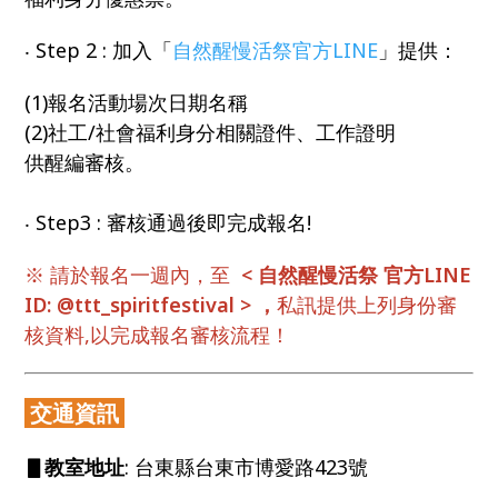
‧ Step 2 : 加入「
自然醒慢活祭官方LINE
」提供：
(1)報名活動場次日期名稱
(2)社工/社會福利身分相關證件、工作證明
供醒編審核。
‧ Step3 : 審核通過後即完成報名!
※ 請於報名一週內，至
< 自然醒慢活祭 官方LINE
ID: @ttt_spiritfestival > ，
私訊提供上列身份審
核資料,以完成報名審核流程！
交通資訊
▋教室地址
: 台東縣台東市博愛路423號