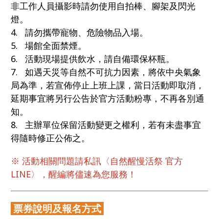
非工作人員攝影時請勿使用自拍棒、腳架及閃光
燈。
4. 請勿攜帶寵物、危險物品入場。
5. 場館全面禁煙。
6. 活動現場提供飲水，請自備環保杯瓶。
7. 如遇天災等自然不可抗力因素，將依中央氣象
局為準，若宣佈停止上班上課，當日活動即取消，
延期事宜將另行公告於官方活動粉專，不再各別通
知。
8. 主辦單位保留活動變更之權利，若有未盡事宜
得隨時修正公佈之。
※ 活動相關問題請私訊〈
自然醒慢活祭 官方
LINE
〉，醒編將儘速為您服務！
票券說明及報名方式