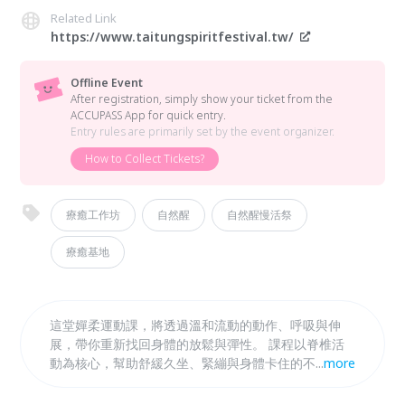
Related Link
https://www.taitungspiritfestival.tw/
Offline Event
After registration, simply show your ticket from the
ACCUPASS App for quick entry.
Entry rules are primarily set by the event organizer.
How to Collect Tickets?
療癒工作坊
自然醒
自然醒慢活祭
療癒基地
這堂嬋柔運動課，將透過溫和流動的動作、呼吸與伸
展，帶你重新找回身體的放鬆與彈性。 課程以脊椎活
動為核心，幫助舒緩久坐、緊繃與身體卡住的不適感，
...
more
提升身體的穩定度、靈活度與呼吸品質。從椅子上的簡
單動作開始，循序漸進延伸到站姿與地板練習，沒有運