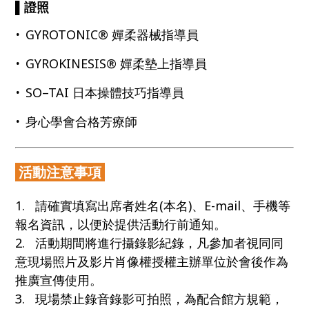
▌
證照
‧
GYROTONIC® 嬋柔器械指導員
‧
GYROKINESIS® 嬋柔墊上指導員
‧
SO–TAI 日本操體技巧指導員
‧
身心學會合格芳療師
活動注意事項
1. 請確實填寫出席者姓名(本名)、E-mail、手機等
報名資訊，以便於提供活動行前通知。
2. 活動期間將進行攝錄影紀錄，凡參加者視同同
意現場照片及影片肖像權授權主辦單位於會後作為
推廣宣傳使用。
3. 現場禁止錄音錄影可拍照，為配合館方規範，