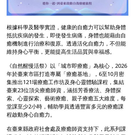
根據科學及醫學實證，健康的自癒力可以幫助身體
抵抗疾病的發生，即使發生病痛，身體也能藉由自
癒機制進行治療和復原。透過活化自癒力，不但能
維持身心平衡，更能提高生活品質與幸福感。
《自然醒慢活祭》以「城市即療癒」為核心，2026
年於臺東市區打造專屬「療癒基地」，6至10月密
集推出121場療癒工作坊及身心靈體驗課程，集結
臺東23位頂尖療癒師資，涵括芳香療法、身體探
索、心靈探索、藝術療癒、親子療癒五大維度，每
堂課至少2小時，輔助學員透過豐富多元的療癒課
程啟動身心自癒力。
在臺東縣政府社會處及療癒師資支持下，此系列課