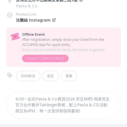
Pasta & Co.
Related Link
法蘭絲 Instagram
Offline Event
After registration, simply show your ticket from the
ACCUPASS App for quick entry.
Entry rules are primarily set by the event organizer.
How to Collect Tickets?
2026世足
世足
香檳
6/20一起在Pasta & Co.觀賞2026 世足杯吧! 喝著世足
官方合作夥伴Taittinger香檳，配上Pasta & CO.活動
限定Buffet，每一次進球都值得慶祝!