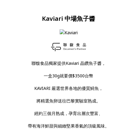
Kaviari 中場魚子醬
聯馥食品獨家提供Kaviari 晶鑽魚子醬，
一盒30g就要價$3500台幣
KAVIARI 嚴選世界各地的優質鱘魚，
將精選魚卵送往巴黎實驗室熟成。
經約三個月熟成，孕育出層次豐富、
帶有海洋鮮甜與細緻堅果香氣的頂級風味。