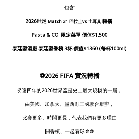
包含:
2026世足
轉播
Match 31 巴拉圭vs 土耳其
Pasta & CO. 限定菜單 價值$1,500
泰廷爵酒廠 泰廷爵香檳 3杯 價值$1360 (每杯100ml)
⚽️2026 FIFA 實況轉播
睽違四年的2026世界盃是史上最大規模的一屆，
由美國、加拿大、墨西哥三國聯合舉辦，
比賽更多、時間更長，代表我們有更多理由
開香檳、一起看球🥂⚽️