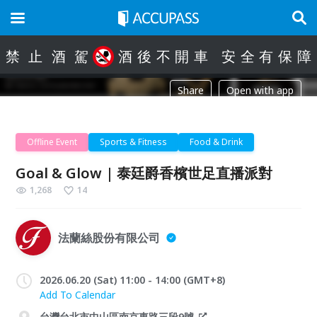
禁
止
酒
駕
酒
後
不
開
車
安
全
有
保
障
Share
Open with app
Offline Event
Sports & Fitness
Food & Drink
Goal & Glow | 泰廷爵香檳世足直播派對
1,268
14
法蘭絲股份有限公司
2026.06.20 (Sat) 11:00 - 14:00 (GMT+8)
Add To Calendar
台灣台北市中山區南京東路三段9號