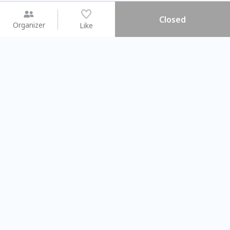
Closed
Organizer
Like
You may like
2026.08.15 (Sat) - 08.22 (Sat)
2026.08.15 (Sat) - 08.
【親子手作體驗】哈東派對！
「共織宇宙」
比哈皮、東窩蕊
共織宇宙】 七
Taipei City
New Taipei Ci