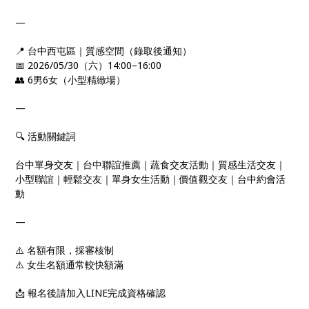
—
📍 台中西屯區｜質感空間（錄取後通知）
📅 2026/05/30（六）14:00–16:00
👥 6男6女（小型精緻場）
—
🔍 活動關鍵詞
台中單身交友｜台中聯誼推薦｜蔬食交友活動｜質感生活交友｜
小型聯誼｜輕鬆交友｜單身女生活動｜價值觀交友｜台中約會活
動
—
⚠️ 名額有限，採審核制
⚠️ 女生名額通常較快額滿
📩 報名後請加入LINE完成資格確認