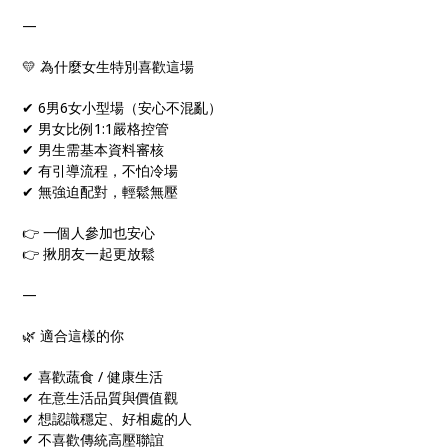
—
💛 為什麼女生特別喜歡這場
✔ 6男6女小型場（安心不混亂）
✔ 男女比例1:1嚴格控管
✔ 男生需基本資料審核
✔ 有引導流程，不怕冷場
✔ 無強迫配對，輕鬆無壓
👉 一個人參加也安心
👉 揪朋友一起更放鬆
—
🌿 適合這樣的你
✔ 喜歡蔬食 / 健康生活
✔ 在意生活品質與價值觀
✔ 想認識穩定、好相處的人
✔ 不喜歡傳統高壓聯誼