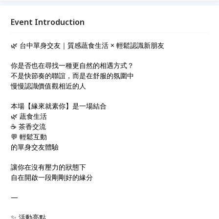
小型場，男女比例1:1，並設有基本審核機制，讓參加
更安心。 適合喜歡質感生活、重視飲食與生活理念的
Event Introduction
單身男女。 📍台中西屯｜05/30（六）14:00–16:00 名
額有限，女生通常較快額滿
🌿 台中單身交友｜質感蔬食生活 × 輕鬆認識新朋友
你是否也在尋找一種更自然的相遇方式？
不是快節奏的聯誼，而是在舒服的氛圍中
慢慢認識價值觀相近的人
本場【緣來就素你】是一場結合
🌿 蔬食生活
☕ 茶香交流
💬 輕鬆互動
的單身交友體驗
讓你在沒有壓力的狀態下
自在開啟一段剛剛好的緣分
—
✨ 活動亮點