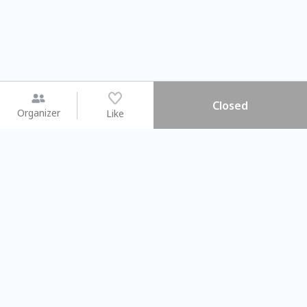
Closed
Organizer
Like
You may like
2026.08.15 (Sat) - 08.22 (Sat)
2026.08.15 (Sat) - 08