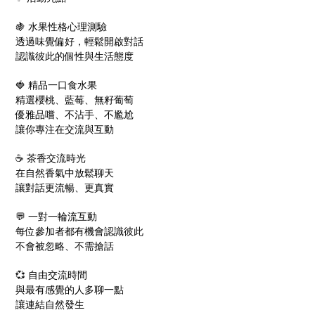
🍇 水果性格心理測驗
透過味覺偏好，輕鬆開啟對話
認識彼此的個性與生活態度
🍓 精品一口食水果
精選櫻桃、藍莓、無籽葡萄
優雅品嚐、不沾手、不尷尬
讓你專注在交流與互動
☕ 茶香交流時光
在自然香氣中放鬆聊天
讓對話更流暢、更真實
💬 一對一輪流互動
每位參加者都有機會認識彼此
不會被忽略、不需搶話
💞 自由交流時間
與最有感覺的人多聊一點
讓連結自然發生