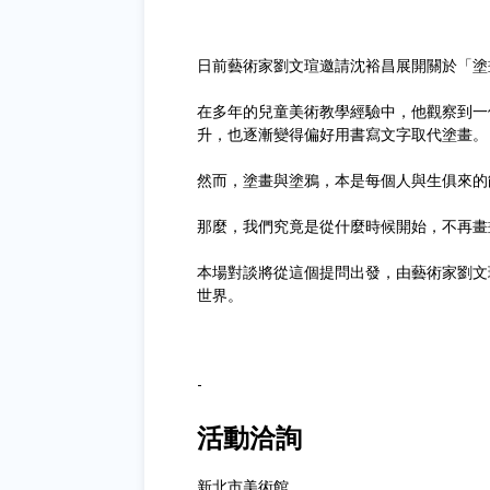
日前藝術家劉文瑄邀請沈裕昌展開關於「塗
在多年的兒童美術教學經驗中，他觀察到一
升，也逐漸變得偏好用書寫文字取代塗畫。
然而，塗畫與塗鴉，本是每個人與生俱來的
那麼，我們究竟是從什麼時候開始，不再畫
本場對談將從這個提問出發，由藝術家劉文
世界。
-
活動洽詢
新北市美術館