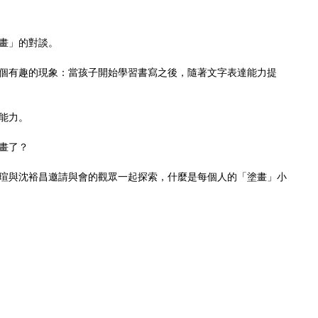
畫」的對談。
個有趣的現象：當孩子開始學習書寫之後，隨著文字表達能力提
能力。
畫了？
瑄與沈裕昌邀請與會的觀眾一起探索，什麼是每個人的「塗畫」小