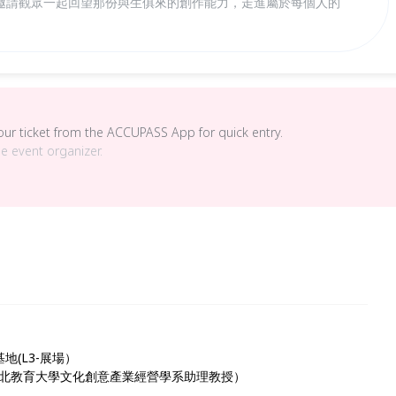
邀請觀眾一起回望那份與生俱來的創作能力，走進屬於每個人的
your ticket from the ACCUPASS App for quick entry.
he event organizer.
(L3-展場）
北教育大學文化創意產業經營學系助理教授）