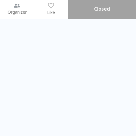
Closed
Organizer
Like
You may like
2026.08.15 (Sat) - 08.22 (Sat)
2026.08.15 (Sat) - 0
【親子手作體驗】哈東派對！
「共織宇宙」
比哈皮、東窩蕊
共織宇宙】 
Taipei City
New Taipei C
#
歡迎新手
1151
11
#
植物生態瓶