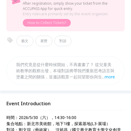
After registration, simply show your ticket from the
ACCUPASS App for quick entry.
Entry rules are primarily set by the event organizer.
How to Collect Tickets?
藝文
展覽
對談
我們究竟是從什麼時候開始，不再畫畫了？ 從兒童美
術教學的觀察出發，本場對談將帶我們重新思考語言與
塗畫之間的關係，並邀請觀眾一起回望那份與生俱來的
...
more
創作能力，走進屬於每個人的「塗畫小世界」。
Event Introduction
時間：2026/5/30（六），14:30-16:00
集合地點：新北市美術館，地下1樓，探索基地(L3-展場）
對談：劉文瑄（藝術家）、沈裕昌（國立臺北教育大學文化創意