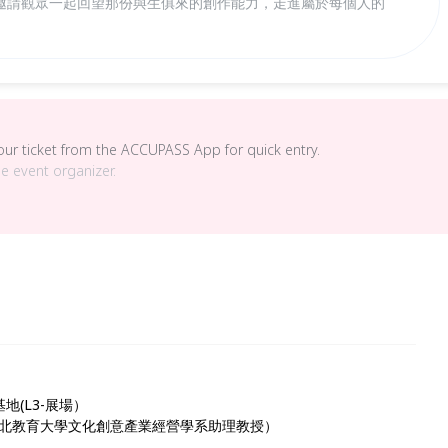
邀請觀眾一起回望那份與生俱來的創作能力，走進屬於每個人的
your ticket from the ACCUPASS App for quick entry.
he event organizer.
(L3-展場）
北教育大學文化創意產業經營學系助理教授）