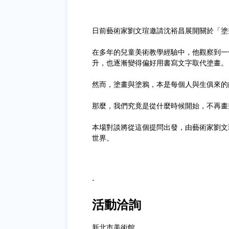
日前藝術家劉文瑄邀請沈裕昌展開關於「塗
在多年的兒童美術教學經驗中，他觀察到一
升，也逐漸變得偏好用書寫文字取代塗畫。
然而，塗畫與塗鴉，本是每個人與生俱來的
那麼，我們究竟是從什麼時候開始，不再畫
本場對談將從這個提問出發，由藝術家劉文
世界。
-
活動洽詢
新北市美術館