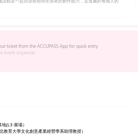
邀請觀眾一起回望那份與生俱來的創作能力，走進屬於每個人的
your ticket from the ACCUPASS App for quick entry.
he event organizer.
(L3-展場）
北教育大學文化創意產業經營學系助理教授）