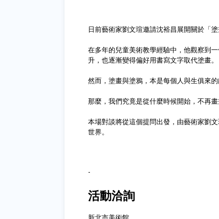
日前藝術家劉文瑄邀請沈裕昌展開關於「塗
在多年的兒童美術教學經驗中，他觀察到一
升，也逐漸變得偏好用書寫文字取代塗畫。
然而，塗畫與塗鴉，本是每個人與生俱來的
那麼，我們究竟是從什麼時候開始，不再畫
本場對談將從這個提問出發，由藝術家劉文
世界。
-
活動洽詢
新北市美術館