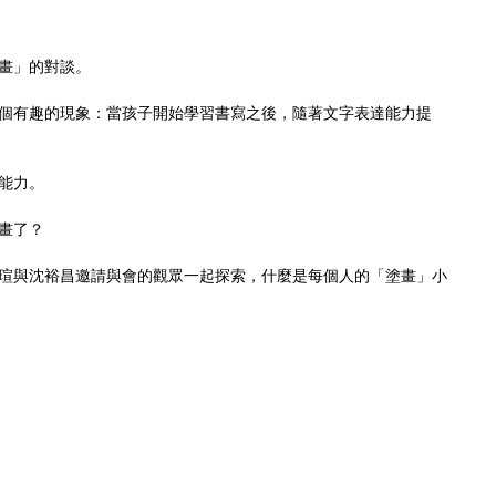
畫」的對談。
個有趣的現象：當孩子開始學習書寫之後，隨著文字表達能力提
能力。
畫了？
瑄與沈裕昌邀請與會的觀眾一起探索，什麼是每個人的「塗畫」小