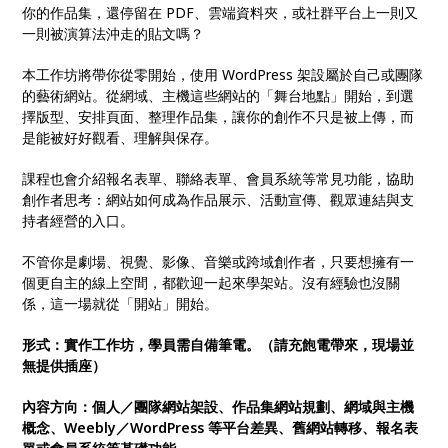
你的作品集，還停留在 PDF、雲端資料夾，或社群平台上一則又
一則被演算法沖走的貼文嗎？
本工作坊將帶你從零開始，使用 WordPress 架設屬於自己或團隊
的藝術網站。從網域、主機這些網站的「舞台地點」開始，到選
擇版型、安排頁面、整理作品集，讓你的創作不只是被上傳，而
是能被好好觀看、理解與保存。
課程也會介紹報名表單、聯絡表單、會員系統等常見功能，協助
創作者思考：網站如何成為作品展示、活動宣傳、觀眾連結與支
持者經營的入口。
不管你是劇場、視覺、影像、音樂或跨域創作者，只要想擁有一
個更自主的線上空間，都歡迎一起來學架站。沒有經驗也沒關
係，這一場就從「開站」開始。
形式：實作工作坊，學員需自備筆電。（請充飽電帶來，現場並
無提供插座）
內容方向：個人／團隊網站架設、作品集網站規劃、網域與主機
概念、Weebly／WordPress 等平台差異、舊網站轉移、報名表