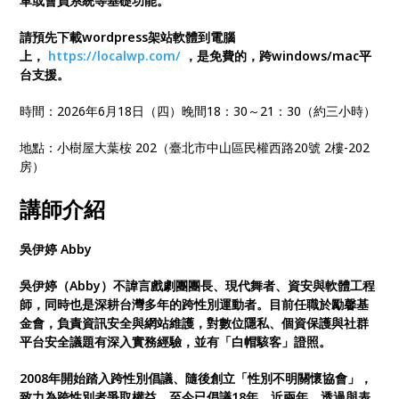
單或會員系統等基礎功能。
請預先下載wordpress架站軟體到電腦
上，
https://localwp.com/
，是免費的，跨windows/mac平
台支援。
時間：2026年6月18日（四）晚間18：30～21：30（約三小時）
地點：小樹屋大葉桉 202（臺北市中山區民權西路20號 2樓-202
房）
講師介紹
吳伊婷 Abby
吳伊婷（Abby）不諱言戲劇團團長、現代舞者、資安與軟體工程
師，同時也是深耕台灣多年的跨性別運動者。目前任職於勵馨基
金會，負責資訊安全與網站維護，對數位隱私、個資保護與社群
平台安全議題有深入實務經驗，並有「白帽駭客」證照。
2008年開始踏入跨性別倡議、隨後創立「性別不明關懷協會」，
致力為跨性別者爭取權益，至今已倡議18年。近兩年，透過與表