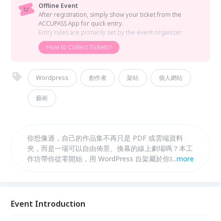
Offline Event
After registration, simply show your ticket from the
ACCUPASS App for quick entry.
Entry rules are primarily set by the event organizer.
How to Collect Tickets?
Wordpress
創作者
架站
個人網站
藝術
你想像過，自己的作品集不再只是 PDF 或雲端資料
夾，而是一場可以自由佈景、換幕的線上劇場嗎？本工
作坊帶你從零開始，用 WordPress 自架屬於你或團隊
...
more
的藝術網站：理解網域與主機的「舞台地點」，選用主
題與佈局如設計舞台燈光，把作品分幕陳列，甚至加入
報名表單或會員系統，讓觀眾與支持者更容易走進你的
世界。不管你是劇場、視覺、影像或跨域創作者，一起
Event Introduction
把網站當成另一個作品，而非只是工具。歡迎沒有架站
經驗的你，一起來學架站。