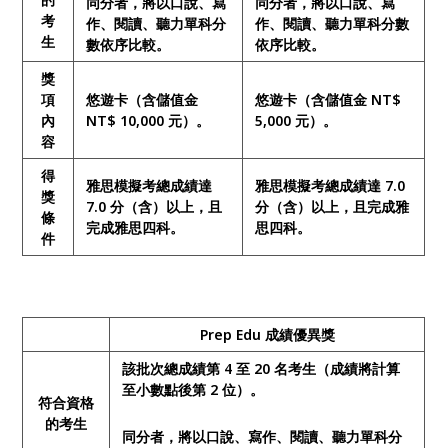
同分者，將以口說、寫
同分者，將以口說、寫
考
作、閱讀、聽力單科分
作、閱讀、聽力單科分數
生
數依序比較。
依序比較。
獎
項
悠遊卡（含儲值金
悠遊卡（含儲值金 NT$
內
NT$ 10,000 元）。
5,000 元）。
容
得
雅思模擬考總成績達
雅思模擬考總成績達 7.0
獎
7.0 分（含）以上，且
分（含）以上，且完成雅
條
完成雅思四科。
思四科。
件
Prep Edu 成績優異獎
該批次總成績第 4 至 20 名考生（成績將計算
至小數點後第 2 位）。
符合資格
的考生
同分者，將以口說、寫作、閱讀、聽力單科分