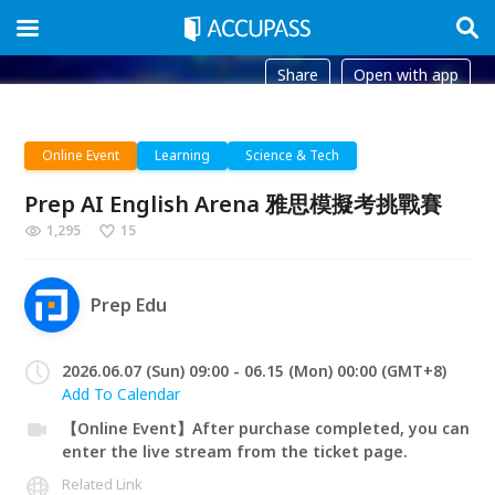
Share
Open with app
Online Event
Learning
Science & Tech
Prep AI English Arena 雅思模擬考挑戰賽
1,295
15
Prep Edu
2026.06.07 (Sun) 09:00 - 06.15 (Mon) 00:00 (GMT+8)
Add To Calendar
【Online Event】After purchase completed, you can
enter the live stream from the ticket page.
Related Link