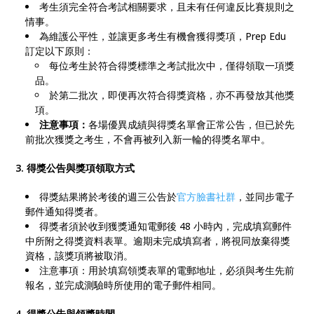
考生須完全符合考試相關要求，且未有任何違反比賽規則之
情事。
為維護公平性，並讓更多考生有機會獲得獎項，Prep Edu
訂定以下原則：
每位考生於符合得獎標準之考試批次中，僅得領取一項獎
品。
於第二批次，即便再次符合得獎資格，亦不再發放其他獎
項。
注意事項：
各場優異成績與得獎名單會正常公告，但已於先
前批次獲獎之考生，不會再被列入新一輪的得獎名單中。
3. 得獎公告與獎項領取方式
得獎結果將於考後的週三公告於
官方臉書社群
，並同步電子
郵件通知得獎者。
得獎者須於收到獲獎通知電郵後 48 小時內，完成填寫郵件
中所附之得獎資料表單。逾期未完成填寫者，將視同放棄得獎
資格，該獎項將被取消。
注意事項：用於填寫領獎表單的電郵地址，必須與考生先前
報名，並完成測驗時所使用的電子郵件相同。
4. 得獎公告與領獎時間