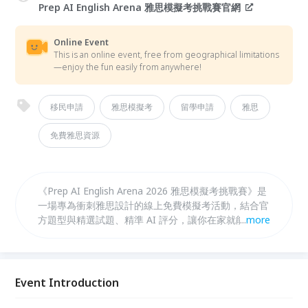
Prep AI English Arena 雅思模擬考挑戰賽官網
Online Event
This is an online event, free from geographical limitations
—enjoy the fun easily from anywhere!
移民申請
雅思模擬考
留學申請
雅思
免費雅思資源
《Prep AI English Arena 2026 雅思模擬考挑戰賽》是
一場專為衝刺雅思設計的線上免費模擬考活動，結合官
方題型與精選試題、精準 AI 評分，讓你在家就能體驗
...
more
最接近正式考場的實戰演練。 考完模擬考還有機會
「拼高分賺最高萬元獎學金」；同時加碼 Apple
AirPods Pro 3「好禮幸運抽」，讓你邊備考、邊享受
沈浸式英文環境。
Event Introduction