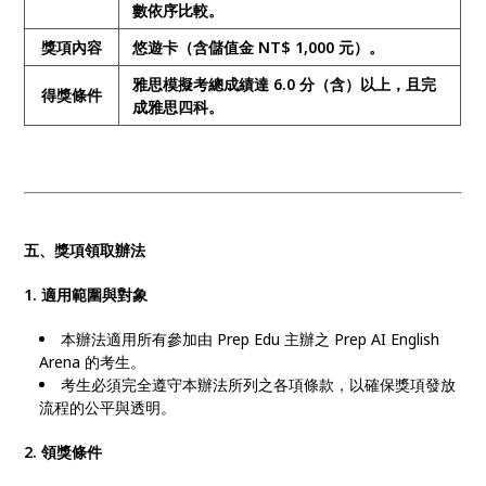
數依序比較。
獎項內容
悠遊卡（含儲值金 NT$ 1,000 元）。
雅思模擬考總成績達 6.0 分（含）以上，且完
得獎條件
成雅思四科。
五、獎項領取辦法
1. 適用範圍與對象
本辦法適用所有參加由 Prep Edu 主辦之 Prep AI English
Arena 的考生。
考生必須完全遵守本辦法所列之各項條款，以確保獎項發放
流程的公平與透明。
2. 領獎條件