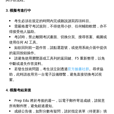
3. 模擬考進行中
考生必須在規定的時間內完成聽說讀寫四項科目。
需嚴格遵守考試規則，不得使用小抄、任何輔助軟體，亦不
得接受他人協助。
考試時，禁止離開考試畫面、切換分頁、搜尋答案、截圖或
使用任何 AI 工具。
如欲回到前一題作答，請點選題號，或使用系統介面中提供
的返回按鈕操作。
請避免使用瀏覽器或工具列的返回鍵、F5 重新整理，以免
中斷或遺失作答資料。
若發生技術問題，考生須立刻透過
官方臉書社群
。尋求協
助，此時請改用另一台電子設備聯繫，避免直接切換考試視
窗。
4. 模擬考結束後
Prep Edu 將於考後的週一，以電子郵件寄送成績，請留意
所有郵件匣，避免錯過通知。
成績公告後，如對分數有疑問，請於指定表單（待更新）填