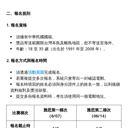
二、報名規則
1. 報名資格
須擁有中華民國國籍。
獎品寄送範圍限台灣本島及離島地區，恕不寄送至海外。
年齡：18 至 35 歲（出生於 1991 年至 2008 年）。
2. 報名方式與報名時間
須透過
活動頁面
完成報名。
若重複提交多次報名，系統只會寄出一封確認電郵。
報名時填寫的姓名必須與身分證件上的姓名一致，以利後續
資料核對及獎項頒發。
提交多份報名資料時，考生須使用同一個電郵地址。
雅思第一梯次
雅思第二梯次
比賽梯次
（6/07）
（06/14）
報名截止時