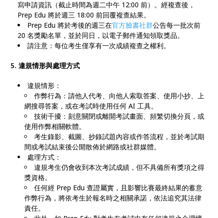
寫申請資訊（截止時間為週二中午 12:00 前）。經複查後，
Prep Edu 將於週三 18:00 前回覆複查結果。
Prep Edu 將於考後的週三在
官方臉書社群
公告每一批次前
20 名獎勵名單，並於同日，以電子郵件通知領取獎品。
請注意：每位考生僅享有一次成績複查之權利。
5. 違規情形與處理方式
違規情形：
作弊行為：請他人代考、向他人索取答案、使用小抄、上
網搜尋答案，或在考試時使用任何 AI 工具。
技術干擾：刻意關閉或離開考試畫面、頻繁切換分頁，或
使用作弊相關軟體。
考生錄影、截圖、抄錄試題內容或作答流程，並於考試期
間或考試結束後公開散佈於網路或社群媒體。
處理方式：
違規考生仍會收到本次考試成績，但不具備所有獎項之得
獎資格。
任何經 Prep Edu 查證屬實，且影響比賽最終結果的蓄意
作弊行為，將依考生於報名時之相關承諾，依法追究其法律
責任。