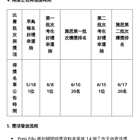
比
第一
第二
賽
早鳥
批次
批次
雅思第
批
報名
考生
雅思第一批
考生
二批次
次
好禮
好禮
次獲獎排名
好禮
獲獎排
與
幸運
幸運
幸運
名
獎
抽
抽
抽
項
得
獎
名
單
5/18
6/8
6/10
6/15
6/17
公
1位
1位
20名
1位
20名
告
時
間
5. 獎項發放流程
Prep Edu 將於關閉得獎資料表單後 14 個工作天內寄送獎