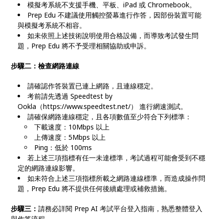
模擬考系統不支援手機、平板、iPad 或 Chromebook。
Prep Edu 不建議使用觸控螢幕進行作答，因部份裝置可能
與模擬考系統不相容。
如未依照上述技術說明使用合格設備，而導致考試發生問
題，Prep Edu 將不予受理相關協助或申訴。
步驟二：檢查網路連線
請確認作答裝置已連上網路，且連線穩定。
考前請先透過 Speedtest by
Ookla（https://www.speedtest.net/） 進行網速測試。
請確保網路連線穩定，且各項數值至少符合下列標準：
下載速度：10Mbps 以上
上傳速度：5Mbps 以上
Ping：低於 100ms
若上述三項指標有任一未達標準，考試過程可能會受到不穩
定的網路連線影響。
如未符合上述三項指標所載之網路連線標準，而造成操作問
題，Prep Edu 將不提供任何後續處理或補救措施。
步驟三：
請務必詳閱 Prep AI 考試平台登入指南，熟悉整體登入
與作答流程。