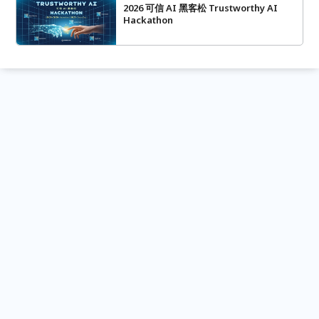
2026 可信 AI 黑客松 Trustworthy AI
Hackathon