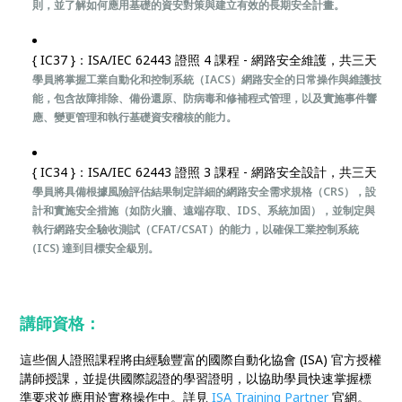
則，並了解如何應用基礎的資安對策與建立有效的長期安全計畫。
{ IC37 }：ISA/IEC 62443 證照 4 課程 - 網路安全維護，共三天
學員將掌握工業自動化和控制系統（IACS）網路安全的日常操作與維護技
能，包含故障排除、備份還原、防病毒和修補程式管理，以及實施事件響
應、變更管理和執行基礎資安稽核的能力。
{ IC34 }：ISA/IEC 62443 證照 3 課程 - 網路安全設計，共三天
學員將具備根據風險評估結果制定詳細的網路安全需求規格（CRS），設
計和實施安全措施（如防火牆、遠端存取、IDS、系統加固），並制定與
執行網路安全驗收測試（CFAT/CSAT）的能力，以確保工業控制系統
(ICS) 達到目標安全級別。
講師資格
：
這些​個人證照課程將由經驗豐富的國際自動化協會 (ISA) 官方授權
講師授課，並提供國際認證的學習證明，以協助學員快速掌握標
準要求並應用於實務操作中。詳見
ISA Training Partner
官網。