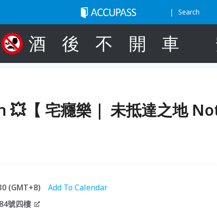
Search
酒
後
不
開
車
sion 💥【 宅癮樂｜ 未抵達之地 No
:30 (GMT+8)
Add To Calendar
84號四樓