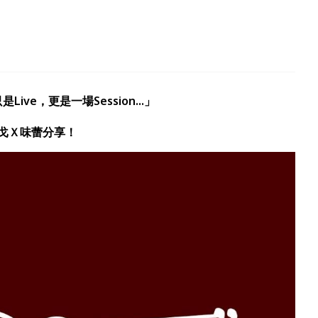
ve，更是一場Session...」
探戈Ｘ味蕾分享！