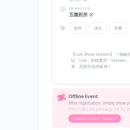
Related Link
五微距所
創作
演出
音樂
【Live Show Sessio
以「Live」的能量與「Sess
束，而是作品的延伸！
Offline Event
After registration, simply show 
Entry rules are primarily set by t
How to Collect Tickets?