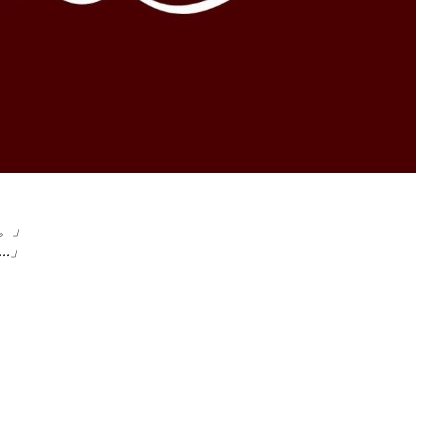
。」
.」