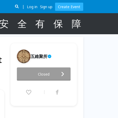
Log in
Sign up
Create Event
安
全
有
保
障
五維聚所
t
Live Show Session 💥【 宅癮
Closed
樂｜ 未抵達之地 Not There,
Not Yet 】
2026.05.17 (Sun) 19:30 - 21:30
(GMT+8)