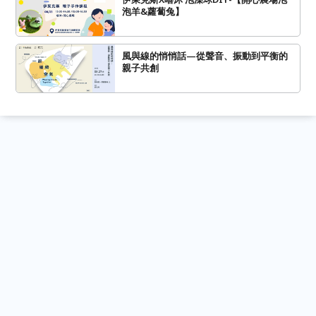
泡羊&蘿蔔兔】
風與線的悄悄話—從聲音、振動到平衡的
親子共創