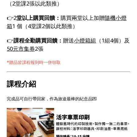
（2堂課2張以此類推）
👉2
堂以上購買回饋：
購買兩堂以上加贈
隨機小燈
箱
1 個（4堂課2個以此類推）
👉
課程全勤購買回饋：
贈送
小燈箱組
（1組4個）及
50元市集券
2張
*贈品皆課程報到時一併領取
課程介紹
完成品可自行帶回家，作為旅途最棒的紀念品💌