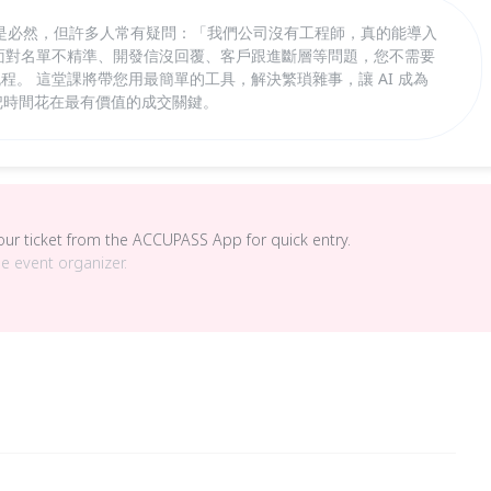
是必然，但許多人常有疑問：「我們公司沒有工程師，真的能導入
！ 面對名單不精準、開發信沒回覆、客戶跟進斷層等問題，您不需要
流程。 這堂課將帶您用最簡單的工具，解決繁瑣雜事，讓 AI 成為
，把時間花在最有價值的成交關鍵。
your ticket from the ACCUPASS App for quick entry.
he event organizer.