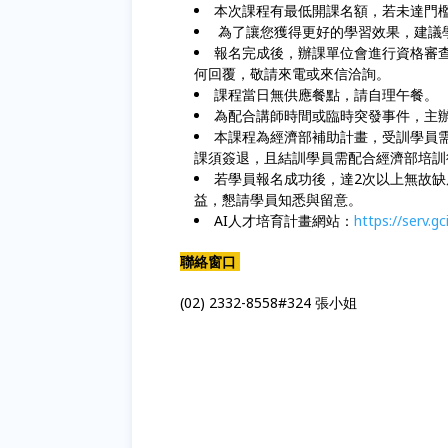
本次課程有最低開課名額，若未達門
為了讓您獲得更好的學習效果，建議
報名完成後，辦課單位會進行資格審
何回覆，敬請來電或來信洽詢。
課程當日無供應餐點，請自理午餐。
為配合講師時間或臨時突發事件，主
本課程為經濟部補助計畫，受訓學員需
課須簽退，且結訓學員需配合經濟部培訓
若學員報名成功後，達2次以上無故
益，懇請學員知悉與留意。
AI人才培育計畫網站：
https://serv.g
聯絡窗口
(02) 2332-8558#324 張小姐