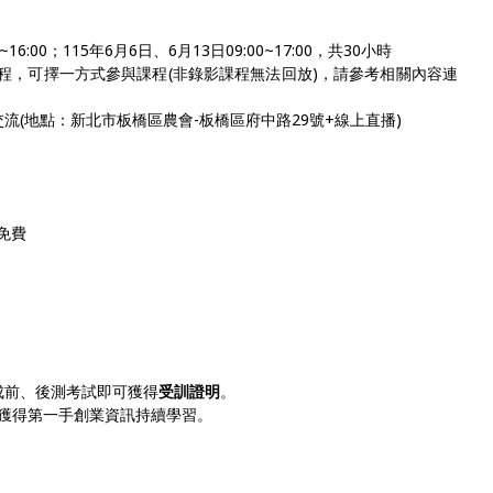
16:00；115年6月6日、6月13日09:00~17:00，共30小時
程，可擇一方式參與課程(非錄影課程無法回放)，請參考相關內容連
流(地點：新北市板橋區農會-板橋區府中路29號+線上直播)
免費
成前、後測考試即可獲得
受訓證明
。
群，獲得第一手創業資訊持續學習。