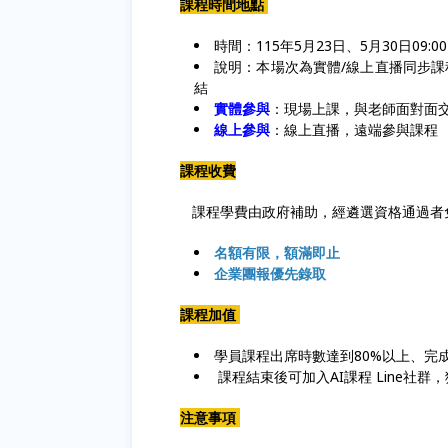
課程時間地點
時間：115年5月23日、5月30日09:00~
說明：本場次為實體/線上直播同步課
結
實體參與
：現場上課，與老師面對面交
線上參與
：線上直播，遠端參與課程
課程收費
課程學費由政府補助，經遴選資格通過者
名額有限，額滿即止
企業團報優先錄取
課程加值
學員課程出席時數達到80%以上、完
課程結束後可加入AI課程 Line社
注意事項