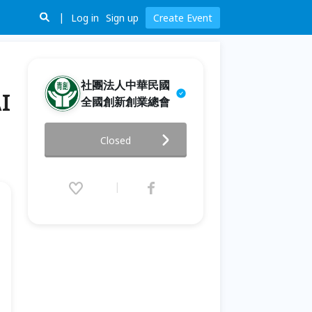
Log in
Sign up
Create Event
社團法人中華民國
I
全國創新創業總會
AI物流專屬銷售方案(新北班)－
Closed
AI導入實戰班：從AI Agent到未
來數位員工
2026.05.30 (Sat) 09:00 - 06.16
(Tue) 17:00 (GMT+8)