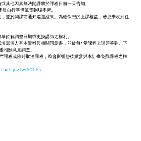
檻或其他因素無法開課將於課程日前一天告知。
學員自行準備筆電到場學習。
查，並於開課前通知遴選結果。為確保您的上課權益，若您未收到任
辦單位有調整日期或更換講師之權利。
填寫個人基本資料與相關同意書，並於每• 堂課程上課須簽到、下
後相關意見調查。
缺席課程或臨時取消課程，將會影響您後續參與本計畫免費課程之權
cis.nat.gov.tw/AOCAI/