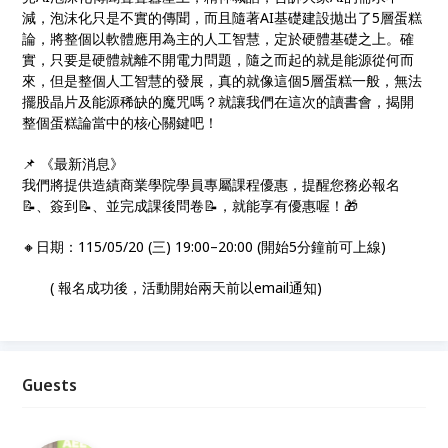
減，泡沫化只是不實的傳聞，而且隨著AI基礎建設拋出了5層蛋糕
論，將整個以軟體應用為主的人工智慧，定於硬體基礎之上。確
實，只要是硬體就離不開電力問題，隨之而起的就是能源從何而
來，但是整個人工智慧的發展，真的就像這個5層蛋糕一般，無法
擺股晶片及能源稀缺的魔咒嗎？就讓我們在這次的讀書會，揭開
整個蛋糕論當中的核心關鍵吧！
📌 《最新消息》
我們將提供造績商業學院學員專屬課程優惠，提醒您務必報名
📝、簽到📝、並完成課後問卷📝，就能享有優惠喔！🎁
🔸日期：115/05/20 (三) 19:00–20:00 (開始5分鐘前可上線)
( 報名成功後，活動開始兩天前以email通知)
Guests