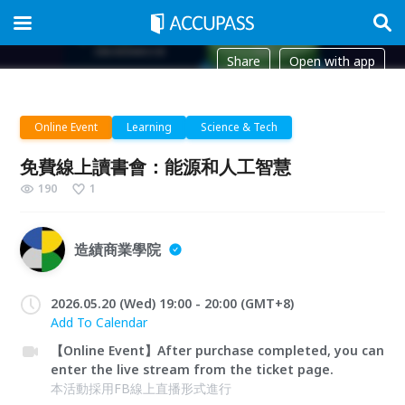
Share
Open with app
Online Event
Learning
Science & Tech
免費線上讀書會：能源和人工智慧
190
1
造績商業學院
2026.05.20 (Wed) 19:00 - 20:00 (GMT+8)
Add To Calendar
【Online Event】After purchase completed, you can
enter the live stream from the ticket page.
本活動採用FB線上直播形式進行