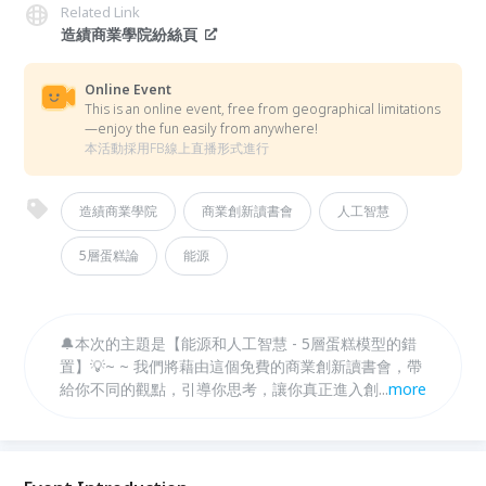
Related Link
造績商業學院紛絲頁
Online Event
This is an online event, free from geographical limitations
—enjoy the fun easily from anywhere!
本活動採用FB線上直播形式進行
造績商業學院
商業創新讀書會
人工智慧
5層蛋糕論
能源
🔔本次的主題是【能源和人工智慧 - 5層蛋糕模型的錯
置】💡~ ~ 我們將藉由這個免費的商業創新讀書會，帶
給你不同的觀點，引導你思考，讓你真正進入創新思維
...
more
的世界。只要是硬體就離不開電力問題，隨之而起的就
是能源從何而來，但是整個人工智慧的發展，真的就像
黃仁勳提出的5層蛋糕理論一般，無法擺股晶片及能源
稀缺的魔咒嗎？就讓我們在這次的讀書會，揭開整個蛋