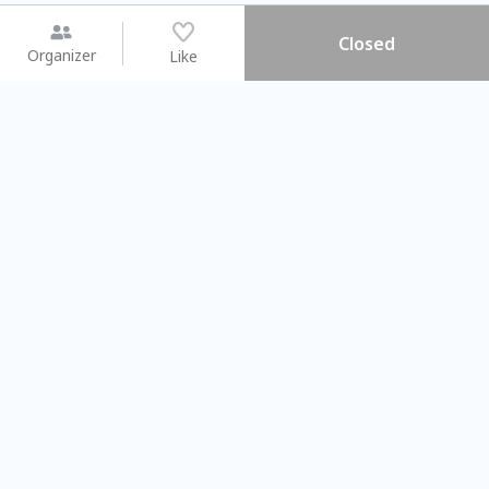
Closed
Organizer
Like
You may like
2026.08.15 (Sat) - 08.22 (Sat)
2026.08.15 (Sat) - 08
【親子手作體驗】哈東派對！
「共織宇宙」
比哈皮、東窩蕊
共織宇宙】 七
Taipei City
New Taipei Ci
#
歡迎新手
894
7
#
植物生態瓶