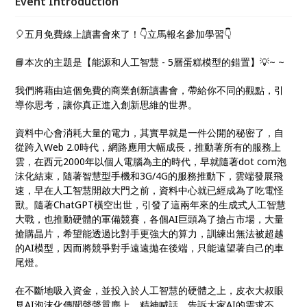
Event Introduction
糕論當中的核心關鍵吧！
🎈五月免費線上讀書會來了！👇立馬報名參加學習👇
📘本次的主題是【能源和人工智慧 - 5層蛋糕模型的錯置】💡~ ~
我們將藉由這個免費的商業創新讀書會，帶給你不同的觀點，引
導你思考，讓你真正進入創新思維的世界。
資料中心會消耗大量的電力，其實早就是一件公開的秘密了，自
從跨入Web 2.0時代，網路應用大幅成長，推動著所有的服務上
雲，在西元2000年以個人電腦為主的時代，早就隨著dot com泡
沫化結束，隨著智慧型手機和3G/4G的服務推動下，雲端發展飛
速，早在人工智慧開啟大門之前，資料中心就已經成為了吃電怪
獸。隨著ChatGPT橫空出世，引發了這兩年來的生成式人工智慧
大戰，也推動硬體的軍備競賽，各個AI巨頭為了搶占市場，大量
搶購晶片，希望能透過比對手更強大的算力，訓練出無法被超越
的AI模型，因而將競爭對手遠遠拋在後端，只能遠望著自己的車
尾燈。
在不斷地吸入資金，並投入於人工智慧的硬體之上，皮衣大叔眼
見AI泡沫化傳聞聲聲囂塵上，精神喊話，告訴大家AI的需求不