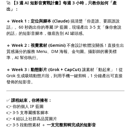
🚀
【3 週 AI 短影音實戰計畫】每週 3 小時，只教你如何「產
出」：
🔹
Week 1：定位與腳本 (Claude)
搞清楚「你是誰、要跟誰說
話」。60 秒跑出你的專屬 IP 藍圖，現場產出 3-5 支「像你會說
的話」的短影音腳本，徹底告別 AI 罐頭感。
🔹
Week 2：視覺素材 (Gemini)
不會設計軟體沒關係！直接生出
質感滿分的服務 Menu、DM 海報、金句圖。攝影師的審美標
準，AI 幫你執行。
🔹
Week 3：動態影片 (Grok + CapCut)
讓素材「動起來」！從
Grok 生成吸睛動態片段，到用手機一鍵剪輯，1 分鐘產出可直接
發佈的短影音。
✅
課程結束，你將擁有：
👉 你的個人 IP 藍圖
👉 3-5 支專屬獲客腳本
👉 4 組以上社群高品質圖片
👉 3-5 段動態素材 ＋
一支完整剪輯完成的短影音