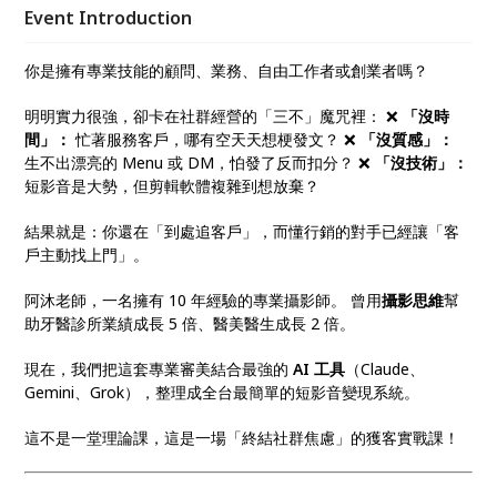
鐘完稿。 立即報名，讓 AI 成為你的最強業務，讓客戶
Event Introduction
主動找上門！
你是擁有專業技能的顧問、業務、自由工作者或創業者嗎？
明明實力很強，卻卡在社群經營的「三不」魔咒裡： ❌
「沒時
間」：
忙著服務客戶，哪有空天天想梗發文？ ❌
「沒質感」：
生不出漂亮的 Menu 或 DM，怕發了反而扣分？ ❌
「沒技術」：
短影音是大勢，但剪輯軟體複雜到想放棄？
結果就是：你還在「到處追客戶」，而懂行銷的對手已經讓「客
戶主動找上門」。
阿沐老師，一名擁有 10 年經驗的專業攝影師。 曾用
攝影思維
幫
助牙醫診所業績成長 5 倍、醫美醫生成長 2 倍。
現在，我們把這套專業審美結合最強的
AI 工具
（Claude、
Gemini、Grok），整理成全台最簡單的短影音變現系統。
這不是一堂理論課，這是一場「終結社群焦慮」的獲客實戰課！