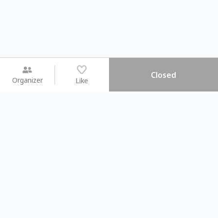
Closed
Organizer
Like
You may like
2026.08.15 (Sat) - 08.22 (Sat)
2026.08.15 (Sat) - 0