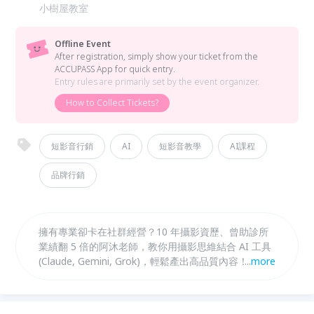
小樹屋教室
Offline Event
After registration, simply show your ticket from the
ACCUPASS App for quick entry.
Entry rules are primarily set by the event organizer.
How to Collect Tickets?
短影音行銷
AI
短影音教學
AI課程
品牌行銷
擁有專業卻卡在社群經營？10 年攝影資歷、曾助診所
業績翻 5 倍的阿沐老師，教你用攝影思維結合 AI 工具
(Claude, Gemini, Grok)，輕鬆產出高品質內容！ 🎯 課
...
more
程亮點： 精準定位： Claude 60 秒生成 IP 藍圖與爆款
腳本。 質感設計： Gemini 產出專業服務 Menu 與
DM 海報。 快速剪輯： Grok 動態素材 + CapCut 1 分