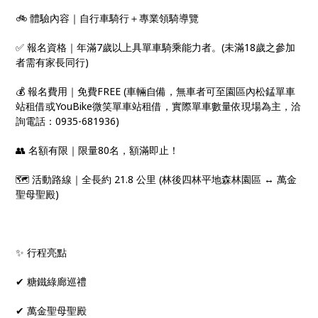
🚲 體驗內容｜自行車騎行＋專業領騎導覽
✅ 報名資格｜年滿7歲以上具單車騎乘能力者。(未滿18歲之參加
者需有家長同行)
💰 報名費用｜免費FREE (車輛自備，無車者可至園區內松錳單車
站租借或YouBike微笑單車站租借，實際單車數量依現場為主，洽
詢電話：0935-681936)
👥 名額有限｜限量80名，額滿即止！
🗺️ 活動路線｜全長約 21.8 公里 (林後四林平地森林園區 ↔ 萬金
聖母聖殿)
✨ 行程亮點
✔ 糖鐵綠廊巡禮
✔ 萬金聖母聖殿