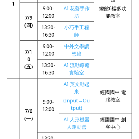
1
9:00-
AI 花藝手作
總館6樓多功
12:00
坊
能教室
7/9
(四)
13:30-
小巧手工程
16:30
師
9:00-
中外文學讀
7/1
12:00
想繪
0
13:30-
AI 流動療癒
(五)
16:30
實驗室
AI 英文動起
來
經國國中 電
腦教室
(Input→Ou
9:00-
tput)
12:00
7/6
(一)
AI 人形機器
經國國中 創
人運動營
客中心
13:30-