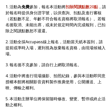
1. 活動為
免費
參加，報名本活動將
扣除閱讀點數20點
，請
於報名時提供身分證字號，以供查詢、扣點及進行審核
（若點數不足、年齡不符合報名資格將取消報名）。若報
名後取消、未能出席，或未於規定時間內完成報到，已扣
除之閱讀點數恕不退還。
2. 活動全採Accupass線上報名，活動當天紙本簽到，請
提前或準時入場，遲到視為放棄報名資格，由現場候補入
場。
3. 報名後不克參加，請自行上網取消報名。
4. 活動中將進行現場攝影、拍照紀錄，參與本活動即同意
授權本館將相關影音資料製作推廣使用，公開播送、上
映、傳輸之權利。
5. 本活動主辦單位將保留隨時修改、變更、暫停或終止活
動之權利。