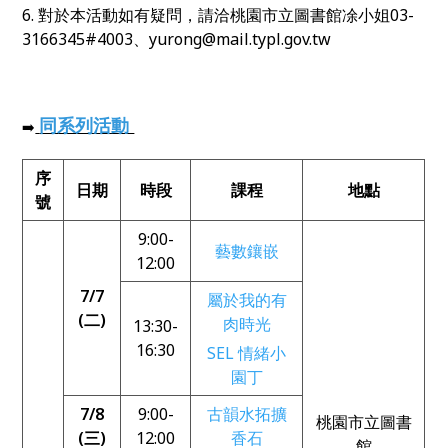
6. 對於本活動如有疑問，請洽桃園市立圖書館凃小姐03-
3166345#4003、yurong@mail.typl.gov.tw
同系列活動
➡️
序
日期
時段
課程
地點
號
9:00-
藝數鑲嵌
12:00
7/7
屬於我的有
(二)
肉時光
13:30-
16:30
SEL 情緒小
園丁
7/8
9:00-
古韻水拓擴
桃園市立圖書
(三)
12:00
香石
館