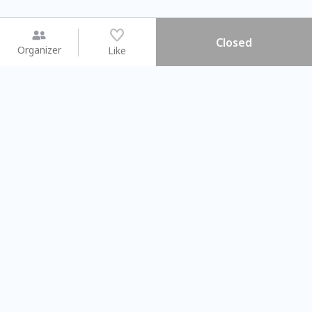
Closed
Organizer
Like
You may like
2026.08.15 (Sat) - 08.22 (Sat)
2026.08.15 (Sat) - 0
【親子手作體驗】哈東派對！
「共織宇宙」
比哈皮、東窩蕊
共織宇宙】 
Taipei City
New Taipei C
#
歡迎新手
1129
11
#
植物生態瓶