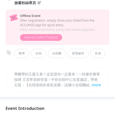
臉書粉絲專頁
Offline Event
After registration, simply show your ticket from the
ACCUPASS App for quick entry.
Entry rules are primarily set by the event organizer.
How to Collect Tickets?
教學
合唱
合唱團
發聲練習
音感
帶團帶到又愛又累？這堂課你一定要來！✨特優常勝軍
指揮 王宜寧老師登場！中部合唱中心首度邀請，帶來
主題：【合唱老師的喜怒哀樂－談國小合唱團組訓🎵】
...
more
直接給你最實用的：發聲與聲音訓練怎麼帶、排練時間
不夠怎麼安排、面對學生、家長、校方的溝通心法、選
曲原則：好聽又適合孩子，20年以上帶團經驗、連年
全國特優，搭配活潑接地氣的教學風格，讓你一邊點頭
Event Introduction
一邊狂做筆記！不論你是新手，還是帶到快沒電，這堂