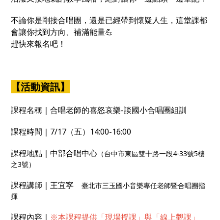
不論你是剛接合唱團，還是已經帶到懷疑人生，這堂課都
會讓你找到方向、補滿能量💪
趕快來報名吧！
【活動資訊】
課程名稱｜合唱老師的喜怒哀樂-談國小合唱團組訓
課程時間｜7/17（五）14:00-16:00
課程地點｜中部合唱中心
（台中市東區雙十路一段4-33號5樓
之3號）
課程講師｜王宜寧
臺北市三玉國小音樂專任老師暨合唱團指
揮
課程內容｜
※本課程提供「現場授課」與「線上觀課」