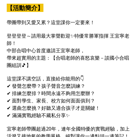
課都能幫你找回方向、補滿能量💪
【活動簡介】
帶團帶到又愛又累？這堂課你一定要來！
登登登登～請用最大掌聲歡迎✨特優常勝軍指揮 王宜寧老
師！
中部合唱中心首度邀請王宜寧老師，
帶來超實用的主題：【合唱老師的喜怒哀樂－談國小合唱
團組訓🎵】
這堂課不講空話，直接給你能用的👇
✔ 發聲怎麼帶？孩子聲音怎麼訓練？
✔ 排練怎麼排？時間永遠不夠用怎麼辦？
✔ 面對學生、家長、校方如何面面俱到？
✔ 選曲怎麼挑？好聽又適合孩子才是關鍵！
✔ 滿滿實戰經驗不藏私分享✨
宜寧老師帶團超過20年，連年全國特優的實戰經驗，加上
活潑又接地氣的教學風格，絕對讓你一邊點頭一邊筆記！