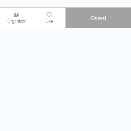
Closed
Organizer
Like
You may like
2026.08.15 (Sat) - 08.22 (Sat)
2026.08.15 (Sat) - 0
【親子手作體驗】哈東派對！
「共織宇宙」
比哈皮、東窩蕊
共織宇宙】 
Taipei City
New Taipei C
#
歡迎新手
948
9
#
植物生態瓶