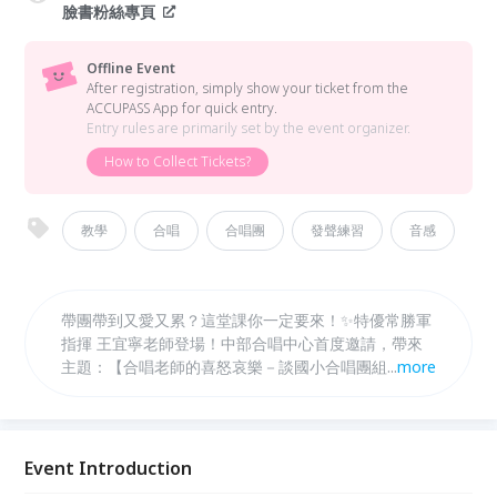
臉書粉絲專頁
Offline Event
After registration, simply show your ticket from the
ACCUPASS App for quick entry.
Entry rules are primarily set by the event organizer.
How to Collect Tickets?
教學
合唱
合唱團
發聲練習
音感
帶團帶到又愛又累？這堂課你一定要來！✨特優常勝軍
指揮 王宜寧老師登場！中部合唱中心首度邀請，帶來
主題：【合唱老師的喜怒哀樂－談國小合唱團組訓🎵】
...
more
直接給你最實用的：發聲與聲音訓練怎麼帶、排練時間
不夠怎麼安排、面對學生、家長、校方的溝通心法、選
曲原則：好聽又適合孩子，20年以上帶團經驗、連年
全國特優，搭配活潑接地氣的教學風格，讓你一邊點頭
Event Introduction
一邊狂做筆記！不論你是新手，還是帶到快沒電，這堂