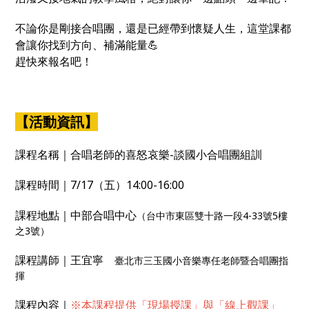
不論你是剛接合唱團，還是已經帶到懷疑人生，這堂課都
會讓你找到方向、補滿能量💪
趕快來報名吧！
【活動資訊】
課程名稱｜合唱老師的喜怒哀樂-談國小合唱團組訓
課程時間｜7/17（五）14:00-16:00
課程地點｜中部合唱中心
（台中市東區雙十路一段4-33號5樓
之3號）
課程講師｜王宜寧
臺北市三玉國小音樂專任老師暨合唱團指
揮
課程內容｜
※本課程提供「現場授課」與「線上觀課」