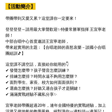
課都能幫你找回方向、補滿能量💪
【活動簡介】
帶團帶到又愛又累？這堂課你一定要來！
登登登登～請用最大掌聲歡迎✨特優常勝軍指揮 王宜寧老
師！
中部合唱中心首度邀請王宜寧老師，
帶來超實用的主題：【合唱老師的喜怒哀樂－談國小合唱
團組訓🎵】
這堂課不講空話，直接給你能用的👇
✔ 發聲怎麼帶？孩子聲音怎麼訓練？
✔ 排練怎麼排？時間永遠不夠用怎麼辦？
✔ 面對學生、家長、校方如何面面俱到？
✔ 選曲怎麼挑？好聽又適合孩子才是關鍵！
✔ 滿滿實戰經驗不藏私分享✨
宜寧老師帶團超過20年，連年全國特優的實戰經驗，加上
活潑又接地氣的教學風格，絕對讓你一邊點頭一邊筆記！