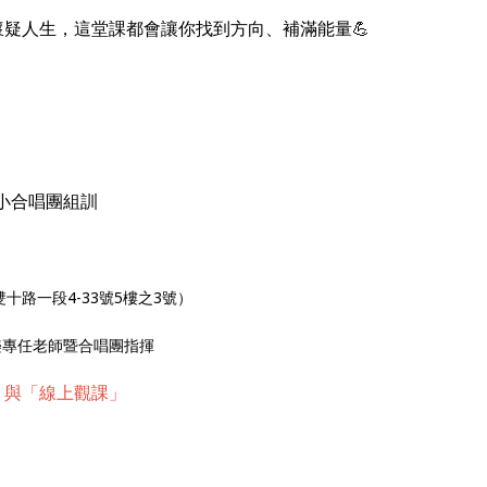
疑人生，這堂課都會讓你找到方向、補滿能量💪
小合唱團組訓
十路一段4-33號5樓之3號）
樂專任老師暨合唱團指揮
」與「線上觀課」