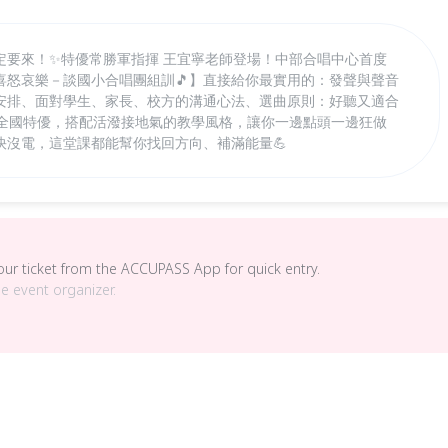
定要來！✨特優常勝軍指揮 王宜寧老師登場！中部合唱中心首度
喜怒哀樂－談國小合唱團組訓🎵】直接給你最實用的：發聲與聲音
安排、面對學生、家長、校方的溝通心法、選曲原則：好聽又適合
年全國特優，搭配活潑接地氣的教學風格，讓你一邊點頭一邊狂做
快沒電，這堂課都能幫你找回方向、補滿能量💪
your ticket from the ACCUPASS App for quick entry.
he event organizer.