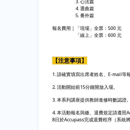
3. 心法篇
4. 選曲篇
5. 番外篇
報名費用｜「現場」全票：500 元
「線上」全票：600 元
【注意事項】
1. 請確實填寫出席者姓名、E-mai
2. 活動開始前15分鐘開放入場。
3. 本系列講座提供教師進修時數認證
4. 本活動報名與繳、退費規定請遵照A
8日於Accupass完成退費程序（系統