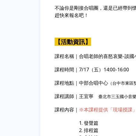
不論你是剛接合唱團，還是已經帶到懷
趕快來報名吧！
【活動資訊】
課程名稱｜合唱老師的喜怒哀樂-談國
課程時間｜7/17（五）14:00-16:00
課程地點｜中部合唱中心
（台中市東區雙
課程講師｜王宜寧
臺北市三玉國小音
課程內容｜
※本課程提供「現場授課
1. 發聲篇
2. 排程篇