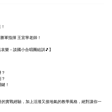
來！
勝軍指揮 王宜寧老師！
哀樂－談國小合唱團組訓🎵】
辦？
到？
關鍵！
優的實戰經驗，加上活潑又接地氣的教學風格，絕對讓你一