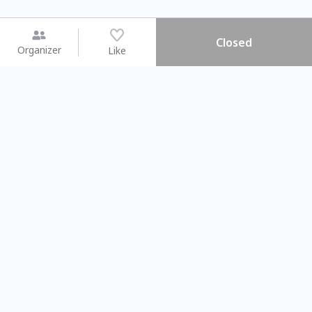
Closed
Organizer
Like
You may like
2026.08.15 (Sat) - 08.22 (Sat)
2026.08.15 (Sat) - 08.
【親子手作體驗】哈東派對！
「共織宇宙」
比哈皮、東窩蕊
共織宇宙】 七
Taipei City
New Taipei Ci
#
歡迎新手
1108
9
#
植物生態瓶