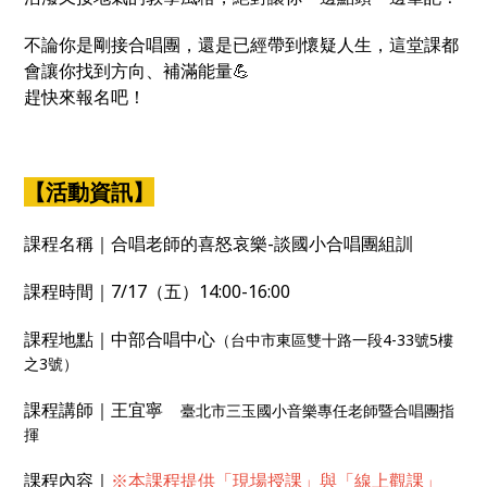
不論你是剛接合唱團，還是已經帶到懷疑人生，這堂課都
會讓你找到方向、補滿能量💪
趕快來報名吧！
【活動資訊】
課程名稱｜合唱老師的喜怒哀樂-談國小合唱團組訓
課程時間｜7/17（五）14:00-16:00
課程地點｜中部合唱中心
（台中市東區雙十路一段4-33號5樓
之3號）
課程講師｜王宜寧
臺北市三玉國小音樂專任老師暨合唱團指
揮
課程內容｜
※本課程提供「現場授課」與「線上觀課」