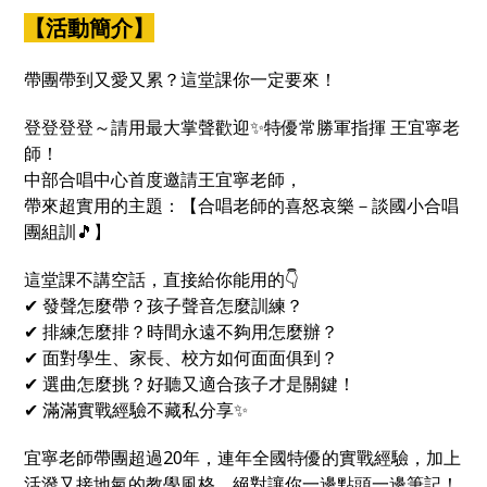
課都能幫你找回方向、補滿能量💪
【活動簡介】
帶團帶到又愛又累？這堂課你一定要來！
登登登登～請用最大掌聲歡迎✨特優常勝軍指揮 王宜寧老
師！
中部合唱中心首度邀請王宜寧老師，
帶來超實用的主題：【合唱老師的喜怒哀樂－談國小合唱
團組訓🎵】
這堂課不講空話，直接給你能用的👇
✔ 發聲怎麼帶？孩子聲音怎麼訓練？
✔ 排練怎麼排？時間永遠不夠用怎麼辦？
✔ 面對學生、家長、校方如何面面俱到？
✔ 選曲怎麼挑？好聽又適合孩子才是關鍵！
✔ 滿滿實戰經驗不藏私分享✨
宜寧老師帶團超過20年，連年全國特優的實戰經驗，加上
活潑又接地氣的教學風格，絕對讓你一邊點頭一邊筆記！