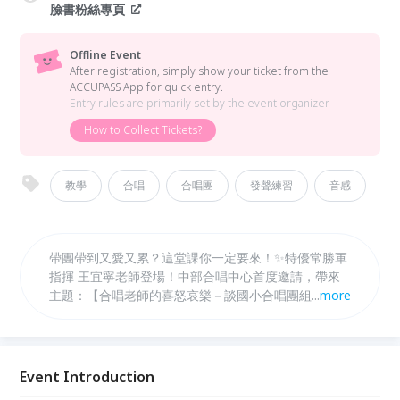
臉書粉絲專頁
Offline Event
After registration, simply show your ticket from the
ACCUPASS App for quick entry.
Entry rules are primarily set by the event organizer.
How to Collect Tickets?
教學
合唱
合唱團
發聲練習
音感
帶團帶到又愛又累？這堂課你一定要來！✨特優常勝軍
指揮 王宜寧老師登場！中部合唱中心首度邀請，帶來
主題：【合唱老師的喜怒哀樂－談國小合唱團組訓🎵】
...
more
直接給你最實用的：發聲與聲音訓練怎麼帶、排練時間
不夠怎麼安排、面對學生、家長、校方的溝通心法、選
曲原則：好聽又適合孩子，20年以上帶團經驗、連年
全國特優，搭配活潑接地氣的教學風格，讓你一邊點頭
Event Introduction
一邊狂做筆記！不論你是新手，還是帶到快沒電，這堂