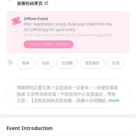
臉書粉絲專頁
Offline Event
After registration, simply show your ticket from the
ACCUPASS App for quick entry.
Entry rules are primarily set by the event organizer.
How to Collect Tickets?
教學
合唱
合唱團
發聲練習
音感
帶團帶到又愛又累？這堂課你一定要來！✨特優常勝軍
指揮 王宜寧老師登場！中部合唱中心首度邀請，帶來
主題：【合唱老師的喜怒哀樂－談國小合唱團組訓🎵】
...
more
直接給你最實用的：發聲與聲音訓練怎麼帶、排練時間
不夠怎麼安排、面對學生、家長、校方的溝通心法、選
曲原則：好聽又適合孩子，20年以上帶團經驗、連年
全國特優，搭配活潑接地氣的教學風格，讓你一邊點頭
Event Introduction
一邊狂做筆記！不論你是新手，還是帶到快沒電，這堂