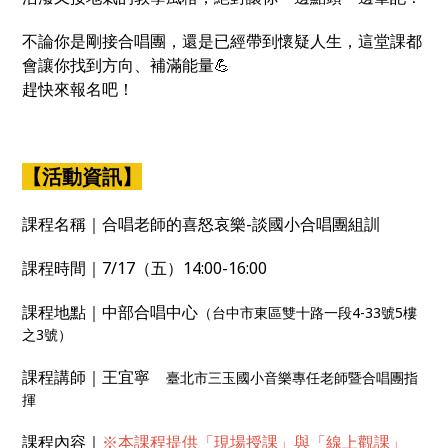
不論你是剛接合唱團，還是已經帶到懷疑人生，這堂課都
會讓你找到方向、補滿能量💪
趕快來報名吧！
【活動資訊】
課程名稱｜合唱老師的喜怒哀樂-談國小合唱團組訓
課程時間｜7/17（五）14:00-16:00
課程地點｜中部合唱中心
（台中市東區雙十路一段4-33號5樓
之3號）
課程講師｜王宜寧
臺北市三玉國小音樂專任老師暨合唱團指
揮
課程內容｜
※本課程提供「現場授課」與「線上觀課」