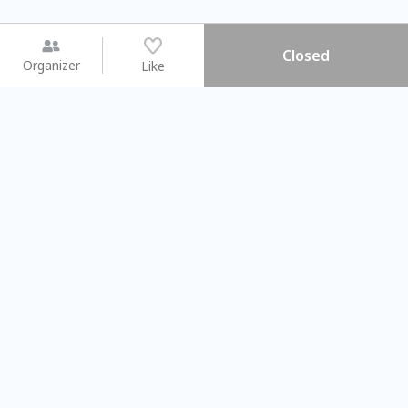
Closed
Organizer
Like
You may like
2026.08.15 (Sat) - 08.22 (Sat)
2026.08.15 (Sat) - 08
【親子手作體驗】哈東派對！
「共織宇宙」
比哈皮、東窩蕊
共織宇宙】 七
Taipei City
New Taipei Ci
#
歡迎新手
1116
10
#
植物生態瓶