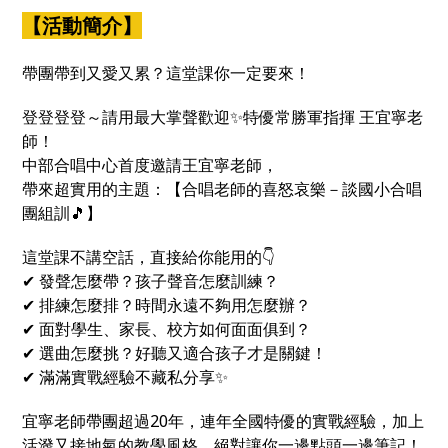
課都能幫你找回方向、補滿能量💪
【活動簡介】
帶團帶到又愛又累？這堂課你一定要來！
登登登登～請用最大掌聲歡迎✨特優常勝軍指揮 王宜寧老
師！
中部合唱中心首度邀請王宜寧老師，
帶來超實用的主題：【合唱老師的喜怒哀樂－談國小合唱
團組訓🎵】
這堂課不講空話，直接給你能用的👇
✔ 發聲怎麼帶？孩子聲音怎麼訓練？
✔ 排練怎麼排？時間永遠不夠用怎麼辦？
✔ 面對學生、家長、校方如何面面俱到？
✔ 選曲怎麼挑？好聽又適合孩子才是關鍵！
✔ 滿滿實戰經驗不藏私分享✨
宜寧老師帶團超過20年，連年全國特優的實戰經驗，加上
活潑又接地氣的教學風格，絕對讓你一邊點頭一邊筆記！