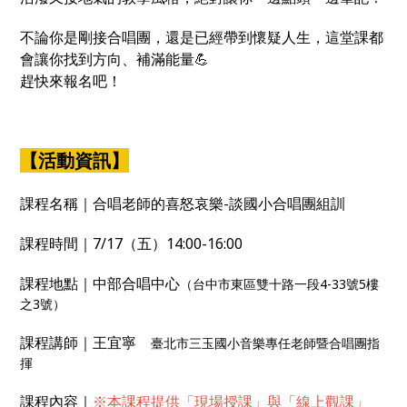
不論你是剛接合唱團，還是已經帶到懷疑人生，這堂課都
會讓你找到方向、補滿能量💪
趕快來報名吧！
【活動資訊】
課程名稱｜合唱老師的喜怒哀樂-談國小合唱團組訓
課程時間｜7/17（五）14:00-16:00
課程地點｜中部合唱中心
（台中市東區雙十路一段4-33號5樓
之3號）
課程講師｜王宜寧
臺北市三玉國小音樂專任老師暨合唱團指
揮
課程內容｜
※本課程提供「現場授課」與「線上觀課」