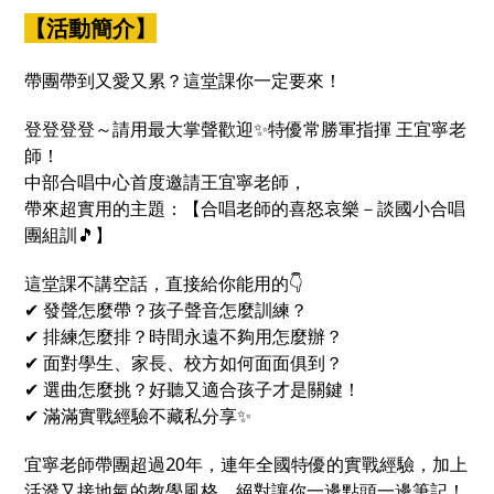
課都能幫你找回方向、補滿能量💪
【活動簡介】
帶團帶到又愛又累？這堂課你一定要來！
登登登登～請用最大掌聲歡迎✨特優常勝軍指揮 王宜寧老
師！
中部合唱中心首度邀請王宜寧老師，
帶來超實用的主題：【合唱老師的喜怒哀樂－談國小合唱
團組訓🎵】
這堂課不講空話，直接給你能用的👇
✔ 發聲怎麼帶？孩子聲音怎麼訓練？
✔ 排練怎麼排？時間永遠不夠用怎麼辦？
✔ 面對學生、家長、校方如何面面俱到？
✔ 選曲怎麼挑？好聽又適合孩子才是關鍵！
✔ 滿滿實戰經驗不藏私分享✨
宜寧老師帶團超過20年，連年全國特優的實戰經驗，加上
活潑又接地氣的教學風格，絕對讓你一邊點頭一邊筆記！