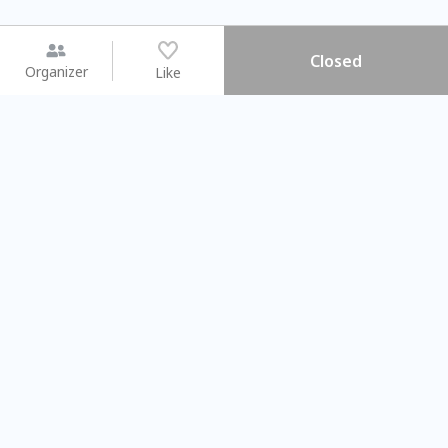
Closed
Organizer
Like
You may like
2026.08.15 (Sat) - 08.22 (Sat)
2026.08.15 (Sat) - 08
【親子手作體驗】哈東派對！
「共織宇宙」
比哈皮、東窩蕊
共織宇宙】 七
Taipei City
New Taipei C
#
歡迎新手
952
9
#
植物生態瓶