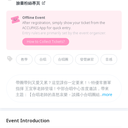
臉書粉絲專頁
Offline Event
After registration, simply show your ticket from the
ACCUPASS App for quick entry.
Entry rules are primarily set by the event organizer.
How to Collect Tickets?
教學
合唱
合唱團
發聲練習
音感
帶團帶到又愛又累？這堂課你一定要來！✨特優常勝軍
指揮 王宜寧老師登場！中部合唱中心首度邀請，帶來
主題：【合唱老師的喜怒哀樂－談國小合唱團組訓🎵】
...
more
直接給你最實用的：發聲與聲音訓練怎麼帶、排練時間
不夠怎麼安排、面對學生、家長、校方的溝通心法、選
曲原則：好聽又適合孩子，20年以上帶團經驗、連年
全國特優，搭配活潑接地氣的教學風格，讓你一邊點頭
Event Introduction
一邊狂做筆記！不論你是新手，還是帶到快沒電，這堂