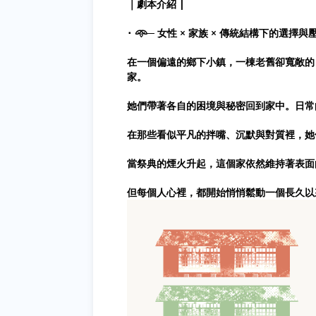
｜劇本介紹 |
･ 𖥸─ 女性 × 家族 × 傳統結構下的選擇與壓
在一個偏遠的鄉下小鎮，一棟老舊卻寬敞的
家。
她們帶著各自的困境與秘密回到家中。日常
在那些看似平凡的拌嘴、沉默與對質裡，她
當祭典的煙火升起，這個家依然維持著表面
但每個人心裡，都開始悄悄鬆動一個長久以