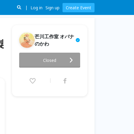
Log in
Sign up
Create Event
芒川工作室 オバナ
製
のかわ
屏東端午節 · 戲劇展演 · 2026芒
Closed
川四季劇展｜夏季製作《宜人之
地》
2026.06.19 (Fri) 17:00 - 06.21
(Sun) 21:00 (GMT+8)