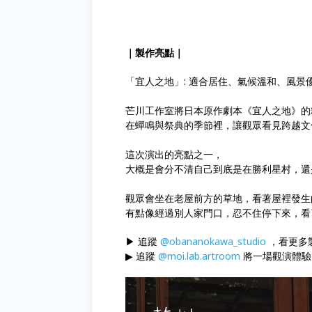
｜製作亮點｜
「宜人之地」: 適合居住、氣候溫和、風景
芒川工作室將日本原作劇本《宜人之地》的
在蟬鳴與祭典的季節裡，讓觀眾看見跨越文
這次演出的亮點之一，
大概是會分不清自己到底是在勝利星村，還
觀眾會坐在老屋前方的草地，看著屋裡發生
有點像經過別人家門口，忍不住停下來，看
▶ 追蹤
@obananokawa_studio
，看更多製作
▶ 追蹤
@moi.lab.artroom
將一場觀演體驗，