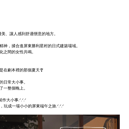
優美、讓人感到舒適愜意的地方。
精神，揉合進屏東勝利星村的日式建築場域。
化之間的女性共鳴。
是在劇本裡的那個夏天🎐
的日常大小事。
了一整個晚上。
大小事.ᐟ.ᐟ.ᐟ
玩成一場小小的屏東端午之旅.ᐟ.ᐟ.ᐟ