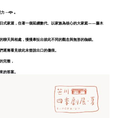
力 ─𖥸 ｡
日式家屋，住著一個延續數代、以家族為核心的大家庭——藤木
的聊天與相處，慢慢牽扯出彼此不同的觀念與無形的枷鎖。
們逐漸看見彼此未曾說出口的傷痕。
的完整，
來的答案。