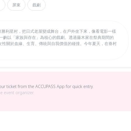
本
屏東
戲劇
在屏東勝利星村，把日式老屋變成舞台，在戶外坐下來，像看電影一樣
 一齣以「家族與存在」為核心的戲劇。透過藤木家在祭典期間的
女性關於血緣、生育、傳統與自我價值的碰撞。今年夏天，在眷村
。
your ticket from the ACCUPASS App for quick entry.
he event organizer.