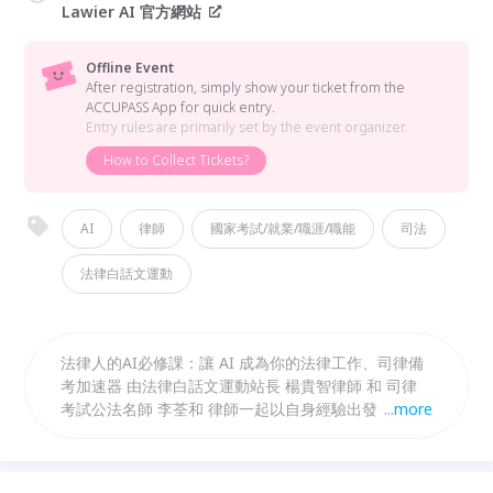
Lawier AI 官方網站
Offline Event
After registration, simply show your ticket from the
ACCUPASS App for quick entry.
Entry rules are primarily set by the event organizer.
How to Collect Tickets?
AI
律師
國家考試/就業/職涯/職能
司法
法律白話文運動
法律人的AI必修課：讓 AI 成為你的法律工作、司律備
考加速器 由法律白話文運動站長 楊貴智律師 和 司律
考試公法名師 李荃和 律師一起以自身經驗出發， 具體
...
more
分享法律工作者和國考考生可以運用的 AI 與各式工
具，以及在使用 AI 的過程中應該具備的心態與邏輯，
讓你成功在職涯與備考過程中加速！ *現場備有活動獨