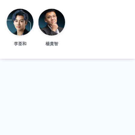
李荃和
楊貴智