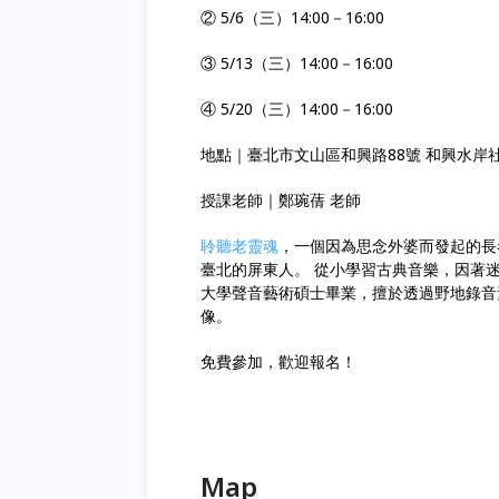
② 5/6（三）14:00－16:00
③ 5/13（三）14:00－16:00
④ 5/20（三）14:00－16:00
地點｜臺北市文山區和興路88號 和興水岸
授課老師｜鄭琬蒨 老師
聆聽老靈魂
，一個因為思念外婆而發起的長
臺北的屏東人。 從小學習古典音樂，因著
大學聲音藝術碩士畢業，擅於透過野地錄音
像。 󠀠󠀠 󠀠
免費參加，歡迎報名！
Map