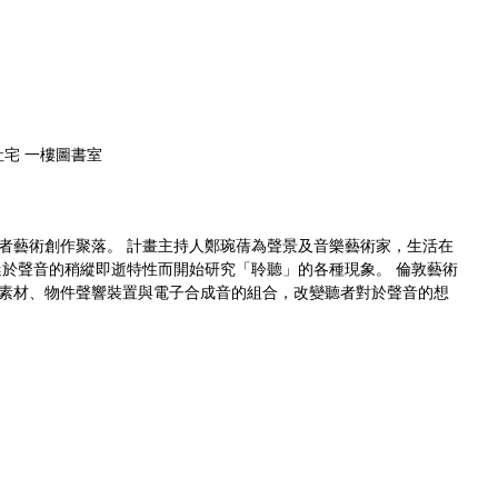
社宅 一樓圖書室
者藝術創作聚落。 計畫主持人鄭琬蒨為聲景及音樂藝術家，生活在
迷於聲音的稍縱即逝特性而開始研究「聆聽」的各種現象。 倫敦藝術
素材、物件聲響裝置與電子合成音的組合，改變聽者對於聲音的想