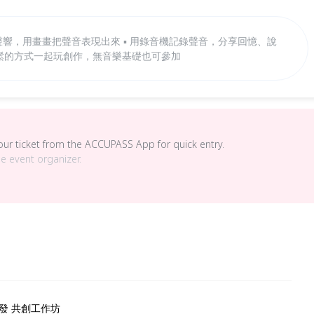
種聲響，用畫畫把聲音表現出來 ▪︎ 用錄音機記錄聲音，分享回憶、說
過輕鬆的方式一起玩創作，無音樂基礎也可參加
your ticket from the ACCUPASS App for quick entry.
he event organizer.
共創工作坊 󠀠