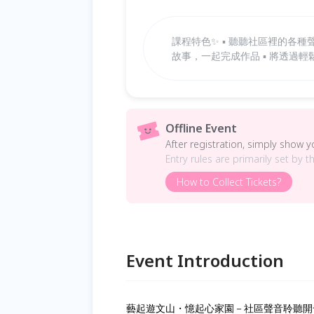
課程特色✨ ▪︎ 聽聽社區裡的各
故事，一起完成作品 ▪︎ 將透
Offline Event
After registration, simply show 
Entry rules are primarily set by t
How to Collect Tickets?
Event Introduction
藝起遊文山・憶起心家園－社區聲音聆聽開發 