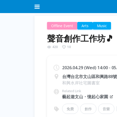
Offline Event
Arts
Music
聲音創作工作坊🎵
420
10
2026.04.29 (Wed) 14:00 - 0
台灣台北市文山區和興路88號
和興水岸社宅圖書室
Related Link
藝起遊文山・憶起心家園
免費
創作
音樂