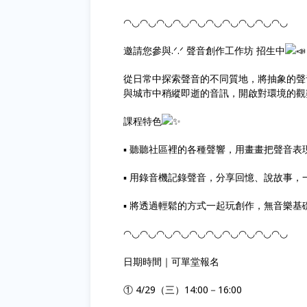
◠◡◠◡◠◡◠◡◠◡◠◡◠◡◠◡◠◡◠◡ 󠀠
邀請您參與.ᐟ.ᐟ 聲音創作工作坊 招生中

從日常中探索聲音的不同質地，將抽象的聲
與城市中稍縱即逝的音訊，開啟對環境的觀
課程特色
▪︎ 聽聽社區裡的各種聲響，用畫畫把聲音表
▪︎ 用錄音機記錄聲音，分享回憶、說故事
▪︎ 將透過輕鬆的方式一起玩創作，無音樂基
◠◡◠◡◠◡◠◡◠◡◠◡◠◡◠◡◠◡◠◡ 󠀠 󠀠
日期時間｜可單堂報名
① 4/29（三）14:00－16:00