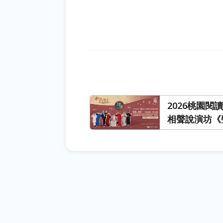
2026桃園
相聲說演坊《
語「變聲」