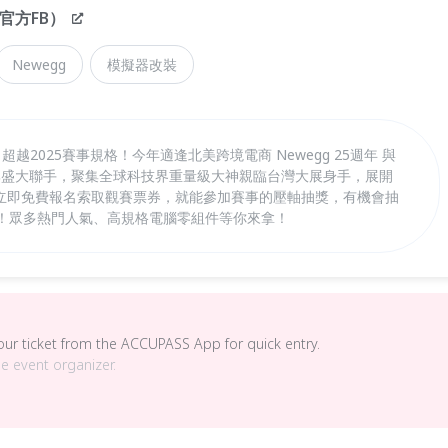
官方FB）
Newegg
模擬器改裝
，超越2025賽事規格！今年適逢北美跨境電商 Newegg 25週年 與
大品牌盛大聯手，聚集全球科技界重量級大神親臨台灣大展身手，展開
立即免費報名索取觀賽票券，就能參加賽事的壓軸抽獎，有機會抽
獎！眾多熱門人氣、高規格電腦零組件等你來拿！
your ticket from the ACCUPASS App for quick entry.
he event organizer.