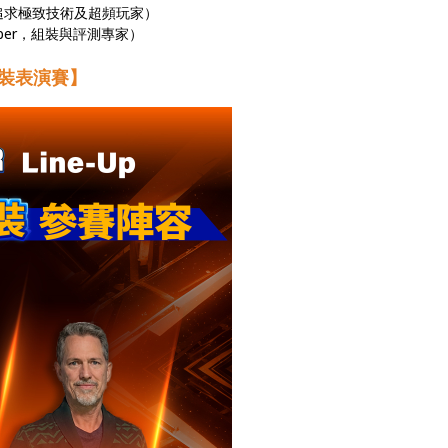
追求極致技術及超頻玩家）
uTuber，組裝與評測專家）
器改裝表演賽】