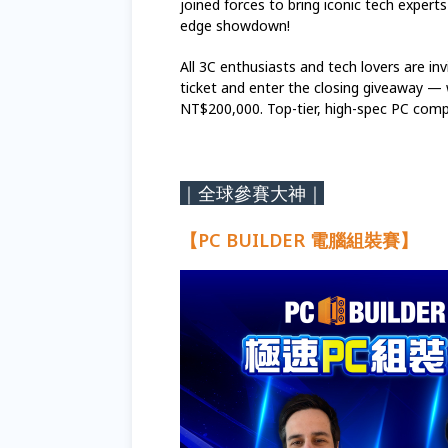
joined forces to bring iconic tech expert
edge showdown!
All 3C enthusiasts and tech lovers are inv
ticket and enter the closing giveaway — 
NT$200,000. Top-tier, high-spec PC comp
｜全球參賽大神｜
【PC BUILDER 電腦組裝賽】