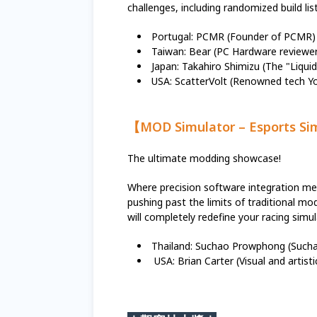
challenges, including randomized build lis
Portugal: PCMR (Founder of PCMR
Taiwan: Bear (PC Hardware reviewer
Japan: Takahiro Shimizu (The "Liqui
USA: ScatterVolt (Renowned tech You
【MOD Simulator – Esports Si
The ultimate modding showcase!
Where precision software integration me
pushing past the limits of traditional m
will completely redefine your racing sim
Thailand: Suchao Prowphong (Suc
USA: Brian Carter (Visual and artis