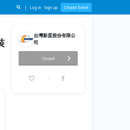
Log in
Sign up
Create Event
台灣新蛋股份有限公
裝
司
2026 PC BUILDER：極速PC 組
Closed
裝 X 電競模擬器改裝 ｜跨國聯
手，神級對決｜觀賽報名
【Audience Registration】
2026.06.05 (Fri) 10:00 - 13:00
(GMT+8)