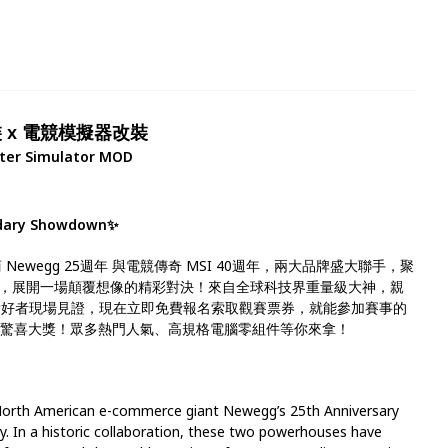
組裝 x 電競模擬器改裝
ster Simulator MOD
endary Showdown✨
ewegg 25週年 與電競傳奇 MSI 40週年，兩大品牌盛大聯手，聚
，展開一場顛覆想像的精彩對決！來自全球科技界重量級大神，親
愛好者現場見證，現在立即免費報名索取觀賽票券，就能參加賽事的
元驚喜大獎！眾多熱門人氣、高規格電腦零組件等你來拿！
f North American e-commerce giant Newegg’s 25th Anniversary
y. In a historic collaboration, these two powerhouses have