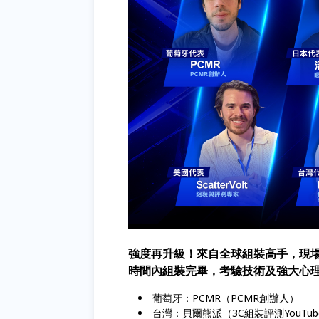
強度再升級！來自全球組裝高手，現
時間內組裝完畢，考驗技術及強大心
葡萄牙：PCMR（PCMR創辦人）
台灣：貝爾熊派（3C組裝評測YouTuber