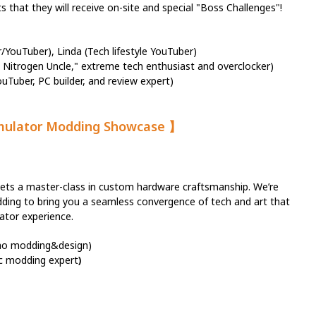
ts that they will receive on-site and special "Boss Challenges"!
)
/YouTuber), Linda (Tech lifestyle YouTuber)
d Nitrogen Uncle," extreme tech enthusiast and overclocker)
Tuber, PC builder, and review expert)
mulator Modding Showcase 】
ets a master-class in custom hardware craftsmanship. We’re
odding to bring you a seamless convergence of tech and art that
ulator experience.
hao modding&design)
tic modding expert
)