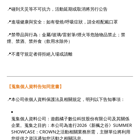
📍碰到天災等不可抗力，活動延期或取消將另行公告
📍進場健康與安全：如有發燒/呼吸症狀，請全程配戴口罩
📍禁帶品與行為：金屬/玻璃/雷射筆/煙火等危險物品禁止；禁
煙、禁酒、禁外食（飲用水除外）
📍不遵守規定者得拒絕入場或請離
【蒐集個人資料告知同意書】
📍本公司依個人資料保護法及相關規定，明列以下告知事項：
蒐集個人資料公司：遊戲橘子數位科技股份有限公司及其關係
企業。蒐集之目的：本公司為進行2026《新楓之谷》SUMMER
SHOWCASE：CROWN之活動相關業務所需，主辦單位將利用
您提供之資訊通知您活動之相關訊息。