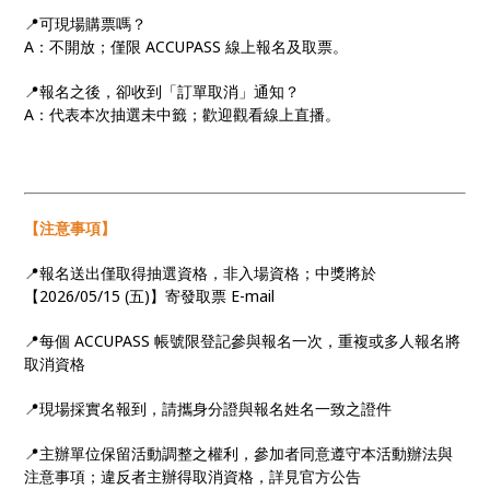
📍可現場購票嗎？
A：不開放；僅限 ACCUPASS 線上報名及取票。
📍報名之後，卻收到「訂單取消」通知？
A：代表本次抽選未中籤；歡迎觀看線上直播。
【注意事項】
📍報名送出僅取得抽選資格，非入場資格；中獎將於
【2026/05/15 (五)】寄發取票 E-mail
📍每個 ACCUPASS 帳號限登記參與報名一次，重複或多人報名將
取消資格
📍現場採實名報到，請攜身分證與報名姓名一致之證件
📍主辦單位保留活動調整之權利，參加者同意遵守本活動辦法與
注意事項；違反者主辦得取消資格，詳見官方公告