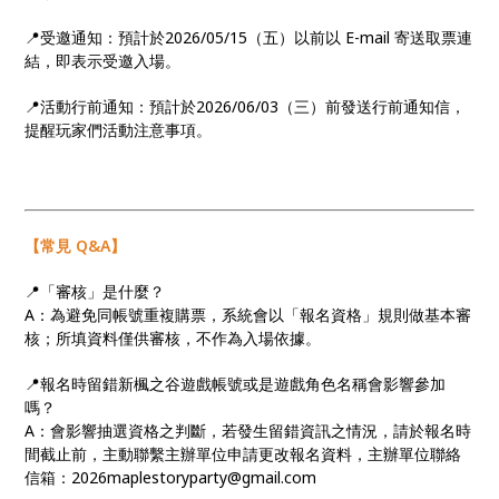
📍受邀通知：預計於2026/05/15（五）以前以 E-mail 寄送取票連
結，即表示受邀入場。
📍活動行前通知：預計於2026/06/03（三）前發送行前通知信，
提醒玩家們活動注意事項。
【常見 Q&A】
📍「審核」是什麼？
A：為避免同帳號重複購票，系統會以「報名資格」規則做基本審
核；所填資料僅供審核，不作為入場依據。
📍報名時留錯新楓之谷遊戲帳號或是遊戲角色名稱會影響參加
嗎？
A：會影響抽選資格之判斷，若發生留錯資訊之情況，請於報名時
間截止前，主動聯繫主辦單位申請更改報名資料，主辦單位聯絡
信箱：2026maplestoryparty@gmail.com