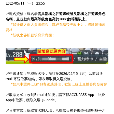
2026/05/11（一） 23:55
📍報名資格：報名者需具
新楓之谷遊戲帳號
及
新楓之谷遊戲角色
名稱
，且遊戲內
最高等級角色高於280(含)等級以上
。
*如提供之個人資訊錯誤，或經查驗後等級不足，將影響抽選
資格
*新楓之谷帳號填寫示意圖：
📍中選通知：完成報名後，預計於2026/05/15（五）以前以 E-
mail 寄送取票連結，即表示取得入場資格。
*如未中選將以Email寄送感謝信，歡迎以線上直播參與發佈會
📍取票方式：收到E-mail通知後，請下載ACCUPASS App，並於
App中取票，獲取入場QR code。
📍入場方式：採取實名制入場，活動當天務必攜帶可證明身份之