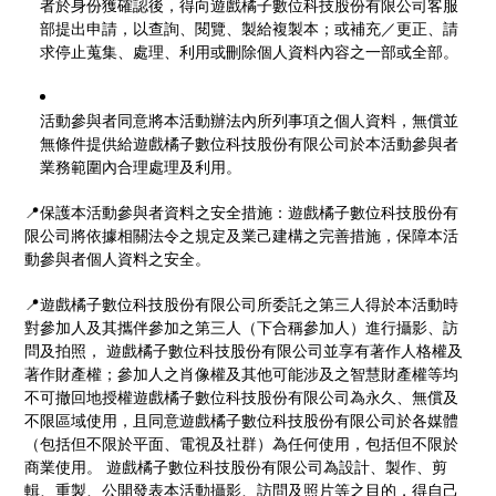
者於身份獲確認後，得向遊戲橘子數位科技股份有限公司客服
部提出申請，以查詢、閱覽、製給複製本；或補充／更正、請
求停止蒐集、處理、利用或刪除個人資料內容之一部或全部。
活動參與者同意將本活動辦法內所列事項之個人資料，無償並
無條件提供給遊戲橘子數位科技股份有限公司於本活動參與者
業務範圍內合理處理及利用。
📍保護本活動參與者資料之安全措施：遊戲橘子數位科技股份有
限公司將依據相關法令之規定及業己建構之完善措施，保障本活
動參與者個人資料之安全。
📍遊戲橘子數位科技股份有限公司所委託之第三人得於本活動時
對參加人及其攜伴參加之第三人（下合稱參加人）進行攝影、訪
問及拍照， 遊戲橘子數位科技股份有限公司並享有著作人格權及
著作財產權；參加人之肖像權及其他可能涉及之智慧財產權等均
不可撤回地授權遊戲橘子數位科技股份有限公司為永久、無償及
不限區域使用，且同意遊戲橘子數位科技股份有限公司於各媒體
（包括但不限於平面、電視及社群）為任何使用，包括但不限於
商業使用。 遊戲橘子數位科技股份有限公司為設計、製作、剪
輯、重製、公開發表本活動攝影、訪問及照片等之目的，得自己