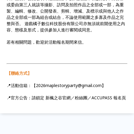
或委由第三人就該等攝影、訪問及拍照作品之全部或一部，為重
製、編輯、修改、公開發表、剪輯、增減、及標示或與他人之作
品之全部或一部為組合或結合，不論使用範圍之多寡及作品之完
整與否。 遊戲橘子數位科技股份有限公司亦無須就前開使用之內
容、態樣及形式，提供參加人進行審閱或同意。
若有相關問題，歡迎於活動報名期間來信。
【聯絡方式】
📍活動信箱：【2026maplestoryparty@gmail.com】
📍官方公告：請鎖定 新楓之谷官網／粉絲團／ACCUPASS 報名頁