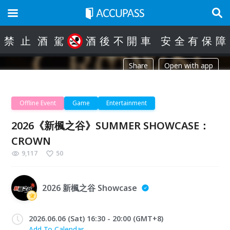
禁
止
酒
駕
酒
後
不
開
車
安
全
有
保
障
Share
Open with app
Offline Event
Game
Entertainment
2026《新楓之谷》SUMMER SHOWCASE：
CROWN
9,117
50
2026 新楓之谷 Showcase
2026.06.06 (Sat) 16:30 - 20:00 (GMT+8)
Add To Calendar