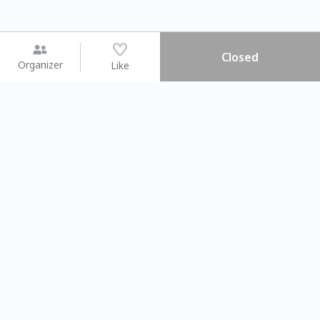
Closed
Organizer
Like
You may like
2026.08.15 (Sat)
2026.08.09 (Sun)
【搓一碗夏天】天然洗愛玉 ×
Gap Year 
彩繪食盆 × 古早味DIY
業師聊聊旅程
Taichung City
Taipei City