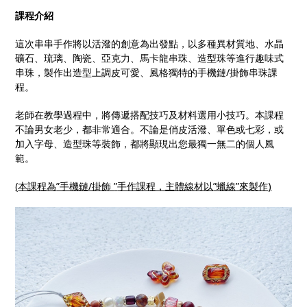
課程介紹
這次串串手作將以活潑的創意為出發點，以多種異材質地、水晶
礦石、琉璃、陶瓷、亞克力、馬卡龍串珠、造型珠等進行趣味式
串珠，製作出造型上調皮可愛、風格獨特的手機鏈/掛飾串珠課
程。
老師在教學過程中，將傳遞搭配技巧及材料選用小技巧。本課程
不論男女老少，都非常適合。不論是俏皮活潑、單色或七彩，或
加入字母、造型珠等裝飾，都將顯現出您最獨一無二的個人風
範。
(
本課程為
”手機鏈/掛飾
”
手作課程，主體線材以
”蠟線
”
來製作
)