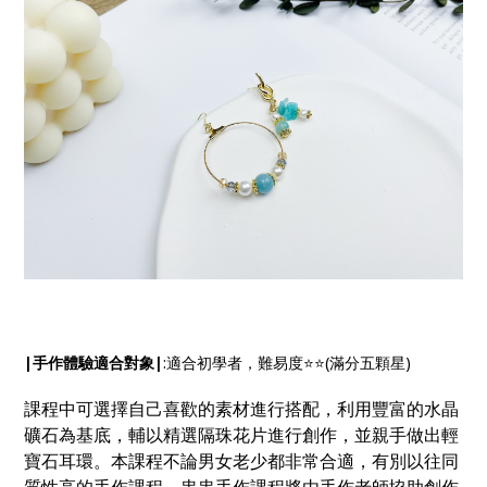
|手作體驗適合對象|
:適合初學者，難易度⭐️⭐️(滿分五顆星)
課程中可選擇自己喜歡的素材進行搭配，利用豐富的水晶
礦石為基底，輔以精選隔珠花片進行創作，並親手做出輕
寶石耳環。本課程不論男女老少都非常合適，有別以往同
質性高的手作課程，串串手作課程將由手作老師協助創作