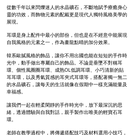
從數千年以來閃爍迷人的水晶礦石，不斷地賦予療癒身心
靈的功效，而飾物元素的配戴更是現代人獨特風格美學的
展現。
耳環是身上配件中最小的部份，但也是在不經意中能展現
自我風格的元素之一，作為畫龍點晴的加分效果。
韓系歐膩風格的飾品，讓你不用出國也能在短短的手作時
光中，動手做出專屬自己的飾品。不論是垂墜不對稱耳
環、個性風圈圈耳環、成熟OL低調耳環、小巧清新的貼
耳耳環，以及秀氣質感的耳夾式耳環等，搭配著獨一無二
的水晶礦石，讓每天的生活就像在假期中一樣充滿能量及
幸福感。
讓我們一起在輕柔閑靜的手作時光中，放下最深沉的思
緒，透過體驗與自我對話，親手製作出唯美的輕寶石耳
環。
老師在教學過程中，將傳遞搭配技巧及材料選用小技巧，