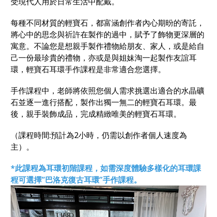
受現代人用於日常生活中配戴。
每種不同材質的輕寶石，都富涵創作者內心期昐的寄託，
將心中的思念與祈許在製作的過中，賦予了飾物更深層的
寓意。不論您是想親手製作禮物給朋友、家人，或是給自
己一份最珍貴的禮物，亦或是與姐妹淘一起製作友誼耳
環，輕寶石耳環手作課程是非常適合您選擇。
手作課程中，老師將依照您個人需求挑選出適合的水晶礦
石並逐一進行搭配，製作出獨一無二的輕寶石耳環。最
後，親手裝飾成品，完成精緻唯美的輕寶石耳環。
（課程時間:預計為2小時，仍需以創作者個人速度為
主）。
*此課程為耳環初階課程，如需深度體驗多樣化的耳環課
程可選擇”巴洛克復古耳環”手作課程。