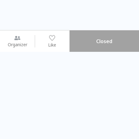
Closed
Organizer
Like
You may like
2026.08.15 (Sat) - 08.22 (Sat)
2026.08.15 (Sat) - 08
【親子手作體驗】哈東派對！
「共織宇宙」