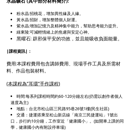
水晶礦石
(
其中部分材料簡介
):
粉水晶:招桃花，增加異性緣及人緣。
黃水晶:招財，增加整體個人財運。
紫水晶:增加記憶力及精神集中能力，幫助思考能力提升。
綠東陵:可減輕情緒上的焦慮與安定心神。
黑曜石
:
辟邪保平安的功效，並且能吸收負面能量。
|課程資訊|：
費用:本課程費用包含講師費用、現場手作工具及所需材
料、作品包裝材料。
(
本課程為
”
耳環
”
手作課程
)
時間:每系列課程時間約60-120分鐘左右(仍需以創作者個人
速度為主)
地點：台北市松山區三民路95巷26號1樓(民生社區)
交通：捷運搭乘至松山新店線「南京三民捷運站」1號出
口，步行約10分鐘，工作室近「健康國小」。(如開車上課的同
學，健康國小內有附設停車場)