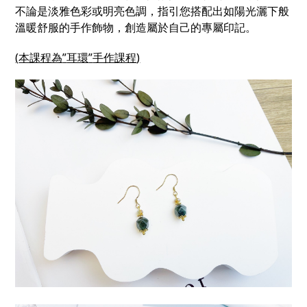
不論是淡雅色彩或明亮色調，指引您搭配出如陽光灑下般
溫暖舒服的手作飾物，創造屬於自己的專屬印記。
(
本課程為
”
耳環
”
手作課程
)