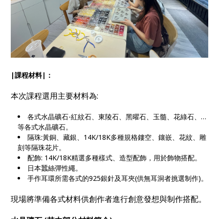
|課程材料|：
本次課程選用主要材料為:
各式水晶礦石-紅紋石、東陵石、黑曜石、玉髓、花綠石、…
等各式水晶礦石。
隔珠:黃銅、藏銀、14K/18K多種規格鏤空、鑲嵌、花紋、雕
刻等隔珠花片。
配飾: 14K/18K精選多種樣式、造型配飾，用於飾物搭配。
日本蠶絲彈性繩。
手作耳環所需各式的925銀針及耳夾(供無耳洞者挑選制作)。
現場將準備各式材料供創作者進行創意發想與制作搭配。