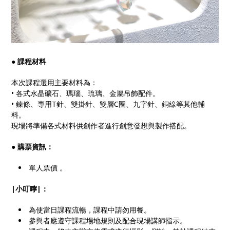
●
課程材料
本次課程選用主要材料為：
• 各式水晶礦石、瑪瑙、琉璃、金屬吊飾配件。
• 鍊條、專用T針、雙掛針、雙層C圈、九字針、銅線等其他輔
料。
現場將準備各式材料供創作者進行創意發想與製作搭配。
●
購票資訊：
單人票價 。
|小叮嚀|：
為使當日課程流暢，課程中請勿用餐。
參與者應遵守課程場地規則及配合現場講師指示。