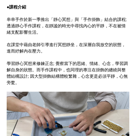
●
課程介紹
串串手作於新一季推出「靜心冥想」與「手作掛飾」結合的課程;
透過靜心手作課程，在靜謐的時光中尋找內心的平靜，不在被情
緒支配影響生活。
在課堂中藉由老師引導進行冥想靜坐，在深層自我放空的狀態，
進而紓解內在壓力。
學習靜心冥想來修鍊正念; 覺察當下的思緒、情緒、心念，學習調
解自身的狀態。而手作課程中，也同理的專注在掛飾的纏繞與整
體結構設計; 因大型掛飾結構體較繁雜，心念更是必須平靜，心無
旁騖。