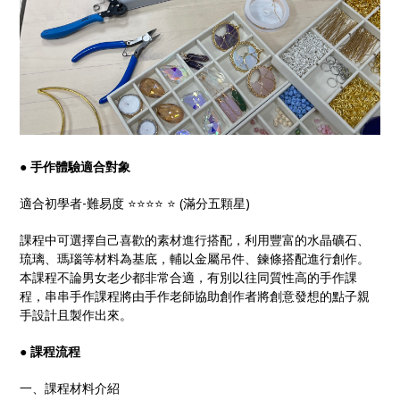
●
手作體驗適合對象
適合初學者-難易度 ⭐️⭐️⭐️⭐️ ⭐️ (滿分五顆星)
課程中可選擇自己喜歡的素材進行搭配，利用豐富的水晶礦石、
琉璃、瑪瑙等材料為基底，輔以金屬吊件、鍊條搭配進行創作。
本課程不論男女老少都非常合適，有別以往同質性高的手作課
程，串串手作課程將由手作老師協助創作者將創意發想的點子親
手設計且製作出來。
●
課程流程
一、課程材料介紹