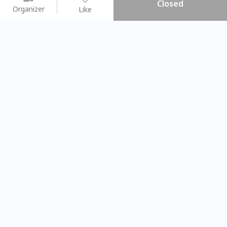
Closed
Organizer
Like
You may like
2026.08.15 (Sat) - 08.22 (Sat)
2026.08.15 (Sat) - 0
【親子手作體驗】哈東派對！
「共織宇宙」
比哈皮、東窩蕊
共織宇宙】 
Taipei City
New Taipei C
#
歡迎新手
617
5
#
植物生態瓶