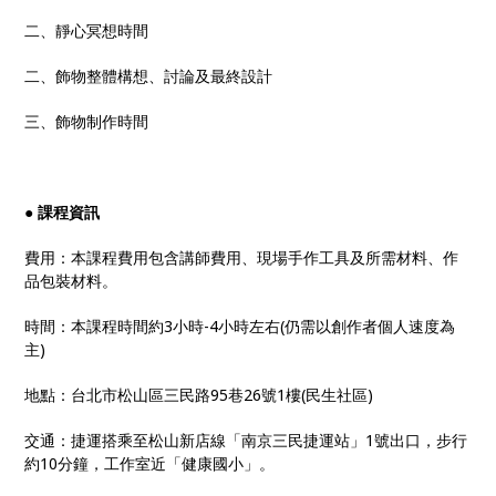
二、靜心冥想時間
二、飾物整體構想、討論及最終設計
三、飾物制作時間
●
課程資訊
費用：本課程費用包含講師費用、現場手作工具及所需材料、作
品包裝材料。
時間：本課程時間約3小時-4小時左右(仍需以創作者個人速度為
主)
地點：台北市松山區三民路95巷26號1樓(民生社區)
交通：捷運搭乘至松山新店線「南京三民捷運站」1號出口，步行
約10分鐘，工作室近「健康國小」。