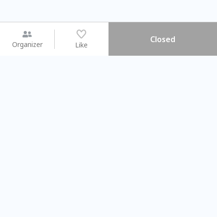
Closed
Organizer
Like
You may like
2026.08.15 (Sat) - 08.22 (Sat)
2026.08.15 (Sat) - 08
【親子手作體驗】哈東派對！
「共織宇宙」
比哈皮、東窩蕊
共織宇宙】 七
Taipei City
New Taipei C