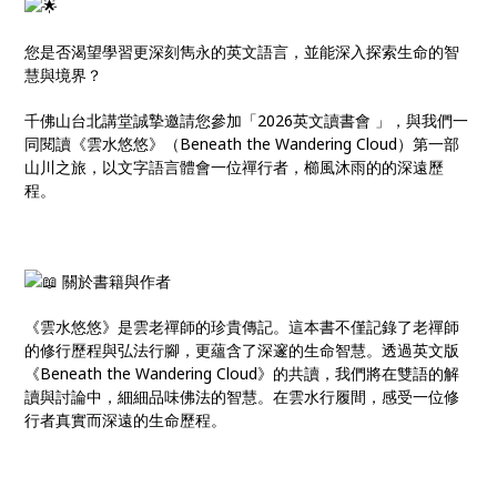
您是否渴望學習更深刻雋永的英文語言，並能深入探索生命的智
慧與境界？
千佛山台北講堂誠摯邀請您參加「2026英文讀書會 」，與我們一
同閱讀《雲水悠悠》（Beneath the Wandering Cloud）第一部
山川之旅，以文字語言體會一位禪行者，櫛風沐雨的的深遠歷
程。
關於書籍與作者
《雲水悠悠》是雲老禪師的珍貴傳記。這本書不僅記錄了老禪師
的修行歷程與弘法行腳，更蘊含了深邃的生命智慧。透過英文版
《Beneath the Wandering Cloud》的共讀，我們將在雙語的解
讀與討論中，細細品味佛法的智慧。在雲水行履間，感受一位修
行者真實而深遠的生命歷程。