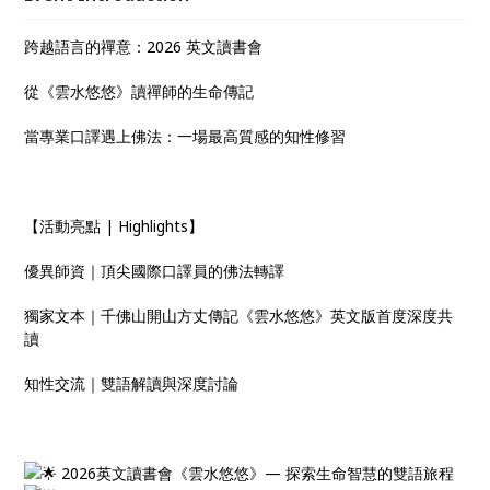
跨越語言的禪意：2026 英文讀書會
從《雲水悠悠》讀禪師的生命傳記
當專業口譯遇上佛法：一場最高質感的知性修習
【活動亮點 | Highlights】
優異師資｜頂尖國際口譯員的佛法轉譯
獨家文本｜千佛山開山方丈傳記《雲水悠悠》英文版首度深度共
讀
知性交流｜雙語解讀與深度討論
2026英文讀書會《雲水悠悠》— 探索生命智慧的雙語旅程