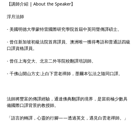
【講師介紹 | About the Speaker】
浮月法師
- 美國明德大學蒙特雷國際研究學院首屆中英同聲傳譯碩士。
- 曾任新加坡初級法院首席譯員、澳洲唯一獲得粵語和普通話四級
口譯資格譯員。
- 曾任上海交大、北京二外等院校翻譯培訓師。
- 千佛山開山方丈:上白下雲老禪師，墨爾本弘法之隨同口譯。
法師將豐富的傳譯經驗，通達佛典翻譯的境界，是當前極少數具
備國際口譯背景的教授師。
「語言的轉譯，心靈的行腳——透過英文，遇見白雲老禪師。」