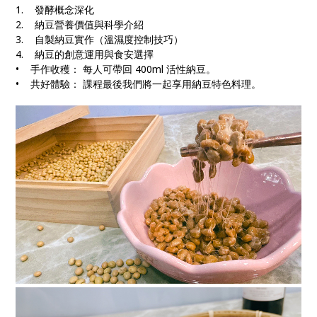
1. 發酵概念深化
2. 納豆營養價值與科學介紹
3. 自製納豆實作（溫濕度控制技巧）
4. 納豆的創意運用與食安選擇
• 手作收穫： 每人可帶回 400ml 活性納豆。
• 共好體驗： 課程最後我們將一起享用納豆特色料理。