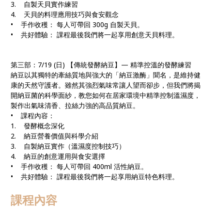
3. 自製天貝實作練習
4. 天貝的料理應用技巧與食安觀念
• 手作收穫： 每人可帶回 300g 自製天貝。
• 共好體驗： 課程最後我們將一起享用創意天貝料理。
第三部：7/19 (日) 【傳統發酵納豆】— 精準控溫的發酵練習
納豆以其獨特的牽絲質地與強大的「納豆激酶」聞名，是維持健
康的天然守護者。雖然其強烈氣味常讓人望而卻步，但我們將揭
開納豆菌的科學面紗，教您如何在居家環境中精準控制溫濕度，
製作出氣味清香、拉絲力強的高品質納豆。
• 課程內容：
1. 發酵概念深化
2. 納豆營養價值與科學介紹
3. 自製納豆實作（溫濕度控制技巧）
4. 納豆的創意運用與食安選擇
• 手作收穫： 每人可帶回 400ml 活性納豆。
• 共好體驗： 課程最後我們將一起享用納豆特色料理。
課程內容