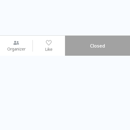
Closed
Organizer
Like
You may like
2026.08.15 (Sat) - 08.22 (Sat)
2026.08.15 (Sat) - 08