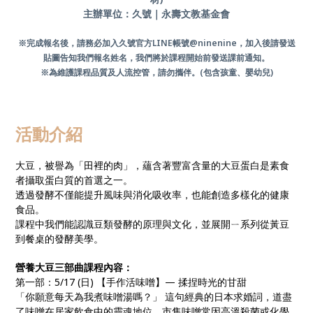
主辦單位：久號｜永壽文教基金會
※完成報名後，請務必加入久號官方LINE帳號@ninenine，加入後請發送
貼圖告知我們報名姓名，我們將於課程開始前發送課前通知。
※為維護課程品質及人流控管，請勿攜伴。(包含孩童、嬰幼兒)
活動介紹
大豆，被譽為「田裡的肉」，蘊含著豐富含量的大豆蛋白是素食
者攝取蛋白質的首選之一。
透過發酵不僅能提升風味與消化吸收率，也能創造多樣化的健康
食品。
課程中我們能認識豆類發酵的原理與文化，並展開ㄧ系列從黃豆
到餐桌的發酵美學。
營養大豆三部曲課程內容：
第一部：5/17 (日) 【手作活味噌】— 揉捏時光的甘甜
「你願意每天為我煮味噌湯嗎？」 這句經典的日本求婚詞，道盡
了味噌在居家飲食中的靈魂地位。市售味噌常因高溫殺菌或化學