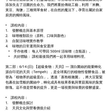
添加失去了活菌的生命力。我們將重拾傳統工藝，利用「米麴、
黃豆、海鹽」三種簡單食材，在自然的魔法下，孕育出屬於自家
廚房的獨特風味。
• 課程內容：
1. 發酵概念與基本原理
2. 味噌種類區分（原料、口味與顏色）
3. 自製活味噌實作教學
4. 味噌的日常運用與食安選擇
• 手作收穫： 每人可帶回 500ml 活味噌（含瓶器）。
• 共好體驗： 課程最後我們將一起享用味噌料理。
第二部：6/14 (日) 【超級食物：天貝】— 潔白菌絲的能量轉化
源自印尼的天貝（Tempeh），是全球風行的植物性發酵食品，被
譽為「植物界的超級蛋白」。透過「寡孢根黴菌」，將大豆緊緊
包裹在如雪般的菌絲中，轉化成具有核果香氣與蕈菇風味的紮實
餅塊。這不僅是營養的提升，更是一場視覺與味覺的發酵盛宴。
• 課程內容：
1. 發酵概念探討
2. 天貝文化與營養價值介紹