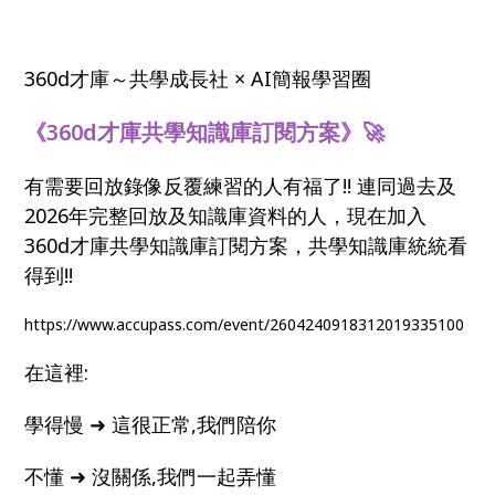
360d才庫～共學成長社 × AI簡報學習圈
《360d才庫共學知識庫訂閱方案》🚀
有需要回放錄像反覆練習的人有福了!! 連同過去及
2026年完整回放及知識庫資料的人，現在加入
360d才庫共學知識庫訂閱方案，共學知識庫統統看
得到!!
https://www.accupass.com/event/2604240918312019335100
在這裡:
學得慢 ➜ 這很正常,我們陪你
不懂 ➜ 沒關係,我們一起弄懂