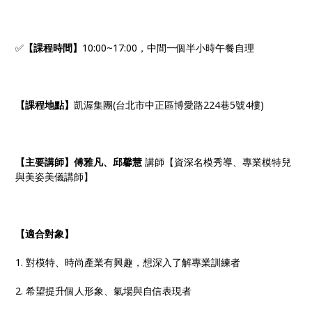
✅
【課程時間】
10:00~17:00，中間一個半小時午餐自理
【課程地點】
凱渥集團(台北市中正區博愛路224巷5號4樓)
【主要講師】
傅雅凡、邱馨慧
講師【資深名模秀導、專業模特兒
與美姿美儀講師】
【適合對象】
1. 對模特、時尚產業有興趣，想深入了解專業訓練者
2. 希望提升個人形象、氣場與自信表現者