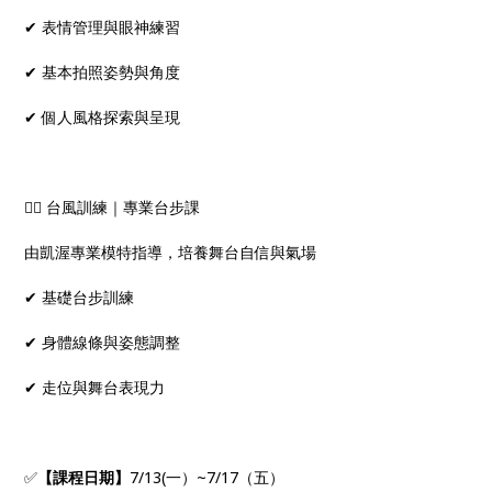
✔ 表情管理與眼神練習
✔ 基本拍照姿勢與角度
✔ 個人風格探索與呈現
🚶‍♀️ 台風訓練｜專業台步課
由凱渥專業模特指導，培養舞台自信與氣場
✔ 基礎台步訓練
✔ 身體線條與姿態調整
✔ 走位與舞台表現力
✅
【課程日期】
7/13(一）~7/17（五）