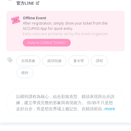
官方LINE
Offline Event
After registration, simply show your ticket from the
ACCUPASS App for quick entry.
Entry rules are primarily set by the event organizer.
How to Collect Tickets?
自我形象
鏡頭拍攝
夏令營
課程
模特
以模特課程為核心，結合彩妝造型、鏡頭表現與台步訓
練，建立學員完整的形象與表現能力。 你/妳不只是想
走好台步，而是想在秀場上被記住、在鏡頭前自信發
...
more
光？ 報名即享專業形象拍攝，由業界專業 Casting 指
導試鏡流程與技巧 有機會加入凱渥，參與臺北時裝週
試鏡，走上臺北時裝週