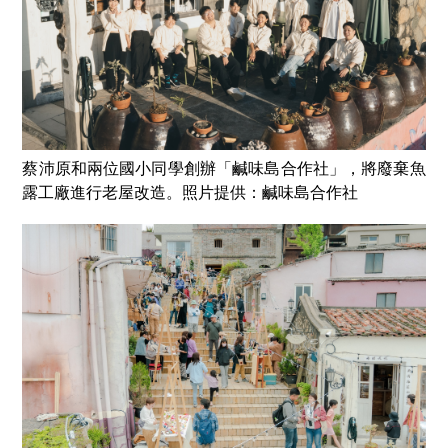
蔡沛原和兩位國小同學創辦「鹹味島合作社」，將廢棄魚
露工廠進行老屋改造。照片提供：鹹味島合作社