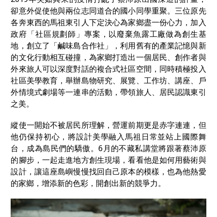
卻意外促使他與兩位志同道合的國小同學重聚。三位原先
各奔東西的馬祖東引人下定決心為家鄉盡一份心力，加入
政府「社區規劃師」專案，以廢棄魚露工廠做為創生基
地，創立了「鹹味島合作社」，利用舊有的產業記憶與新
的文化行動相互碰撞，為家鄉打造出一個居民、創作者與
外來旅人可以深度對話的複合式社區空間，同時積極投入
社區美學教育，舉辦島物研究、展覽、工作坊、講座、戶
外情境式劇場等一連串的活動，帶領旅人、居民認識東引
之美。
縱使一開始不被居民所理解，營運前期更是赤字連連，但
他仍保持初心，
將設計美學融入馬祖日常並站上國際舞
台，成為島民們的驕傲。
6月的不藏私講堂將跟著蔡沛原
的腳步，一起走進地方創生現場，看看他是如何用藝術與
設計，讓這座島嶼慢慢找回自己原本的模樣，也為他熱愛
的家鄉，增添新的色彩，開創出新的競爭力。