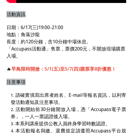
活動資訊
日期：6/17(三)19:00-21:00
地點：角落沙龍
長度：約120分鐘，含10分鐘中場休息。
「Accupass活動通」售票，票價200元，不開放現場購票
入場。
🔥
早鳥限時開搶：5/1(五)至5/7(四)購票享8折優惠！
注意事項
請確實填寫出席者姓名、
E-mail
等報名資訊，以利寄
發活動通知及注意事項。
活動開始前
30
分鐘開放入場，憑「
Accupass
電子票
券」，一人一票認證後入場。
本系列講座提供公教人員終身學習時數認證。
本活動報名與繳、退費規定請遵照
Accupass
平台規