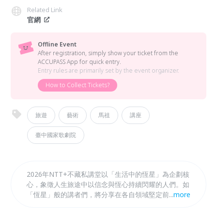
Related Link
官網
Offline Event
After registration, simply show your ticket from the
ACCUPASS App for quick entry.
Entry rules are primarily set by the event organizer.
How to Collect Tickets?
旅遊
藝術
馬祖
講座
臺中國家歌劇院
2026年NTT+不藏私講堂以「生活中的恆星」為企劃核
心，象徵人生旅途中以信念與恆心持續閃耀的人們。如
「恆星」般的講者們，將分享在各自領域堅定前行的故
...
more
事，從「日常生活」出發，思考「人」與「地方」的關
係，以「永續風土」、「在地書寫」、「設計新生」與