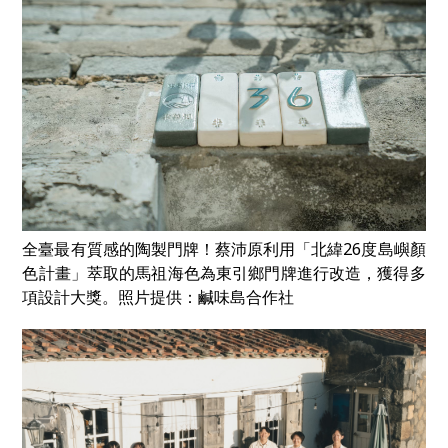
全臺最有質感的陶製門牌！蔡沛原利用「北緯26度島嶼顏
色計畫」萃取的馬祖海色為東引鄉門牌進行改造，獲得多
項設計大獎。照片提供：鹹味島合作社