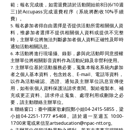
範；報名完成後，如需退費請於活動開始前
8
日
(6/10
週
三
)
於
Accupass
完成退費程序（系統將酌收
10%
手續
費）。
報名參加者得自由選擇是否提供活動所需相關個人資
料，惟參加者選擇不提供相關個人資料或提供不完整
時，主辦單位將無法判斷參加者個人資料正確性及即時
通知活動相關訊息。
本活動將進行現場攝、錄影，參與此活動即同意授權
主辦單位將相關影音資料作為活動紀錄及非營利使用。
主辦單位基於活動服務必要，蒐集本報名系統內參加
者之個人基本資料，包含姓名、
E-mail
、電話等資料，
以作為活動確認、憑證、通知及主辦單位訊息宣傳使
用，如有依個人資料保護法請求查閱、製給複製本、補
充或更正資料、請求停止蒐集、處理利用或刪除之必
要，請主動聯絡主辦單位。
聯絡窗口：臺中國家歌劇院
鄭小姐
04-2415-5855
，梁
小
姐
04-2251-1777 #5468
。請於週一至週五
10:00
-
17:00
來電或來信至
artseducation@npac-ntt.org
。