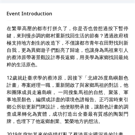
「理念實踐」為主題，透過真誠交流，讓我們在故事中
相遇，為生命注入嶄新的能量與視野。
Event Introduction
在繁華高壓的都市打拼久了，你是否也曾想過按下暫停
鍵，來到慢步調的鄉村重新找回生活的節奏？透過政府積
極支持地方創生的改造下，不僅讓都市青年在田野找到新
自我，更為異鄉遊子們點亮了歸途，也讓身為馬祖東引人
的蔡沛原帶著景觀設計專長返鄉，用美學為家鄉找回最純
粹的生活原色。
12歲就赴臺求學的蔡沛原，因接下「北緯26度島嶼顏色
計畫」專案經理一職，重新開啟了與家鄉馬祖的對話，他
和團隊成員走遍島嶼， 一同搜集馬祖的自然、聚落、軍
事地景顏色，編撰成詳盡的環境色譜報告。正巧當時東引
鄉公所欲更新門牌設計，他便順勢承接，讓顏色計畫的調
查成果轉化為實體，成功打造出全臺最有質感的陶製門
牌，也埋下了他返鄉創業、繁榮地方的想法。
2019年突如其來的疫情打亂了蔡沛原出國深造的計畫，