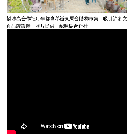
鹹味島合作社每年都會舉辦東馬台階梯市集，吸引許多文
創品牌設攤。照片提供：鹹味島合作社