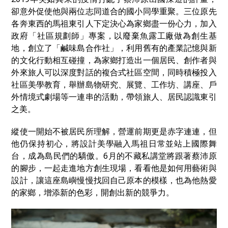
卻意外促使他與兩位志同道合的國小同學重聚。三位原先
各奔東西的馬祖東引人下定決心為家鄉盡一份心力，加入
政府「社區規劃師」專案，以廢棄魚露工廠做為創生基
地，創立了「鹹味島合作社」，利用舊有的產業記憶與新
的文化行動相互碰撞，為家鄉打造出一個居民、創作者與
外來旅人可以深度對話的複合式社區空間，同時積極投入
社區美學教育，舉辦島物研究、展覽、工作坊、講座、戶
外情境式劇場等一連串的活動，帶領旅人、居民認識東引
之美。
縱使一開始不被居民所理解，營運前期更是赤字連連，但
他仍保持初心，
將設計美學融入馬祖日常並站上國際舞
台，成為島民們的驕傲。
6月的不藏私講堂將跟著蔡沛原
的腳步，一起走進地方創生現場，看看他是如何用藝術與
設計，讓這座島嶼慢慢找回自己原本的模樣，也為他熱愛
的家鄉，增添新的色彩，開創出新的競爭力。