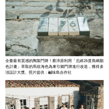
全臺最有質感的陶製門牌！蔡沛原利用「北緯26度島嶼顏
色計畫」萃取的馬祖海色為東引鄉門牌進行改造，獲得多
項設計大獎。照片提供：鹹味島合作社