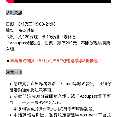
活動資訊
日期：6/17(三)19:00-21:00
地點：角落沙龍
長度：約120分鐘，含10分鐘中場休息。
「Accupass活動通」售票，票價200元，不開放現場購票
入場。
🔥
早鳥限時開搶：5/1(五)至5/7(四)購票享8折優惠！
注意事項
請確實填寫出席者姓名、
E-mail
等報名資訊，以利寄
發活動通知及注意事項。
活動開始前
30
分鐘開放入場，憑「
Accupass
電子票
券」，一人一票認證後入場。
本系列講座提供公教人員終身學習時數認證。
本活動報名與繳、退費規定請遵照
Accupass
平台規