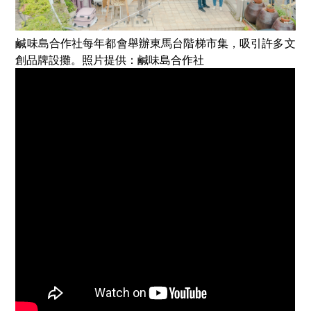
鹹味島合作社每年都會舉辦東馬台階梯市集，吸引許多文
創品牌設攤。照片提供：鹹味島合作社