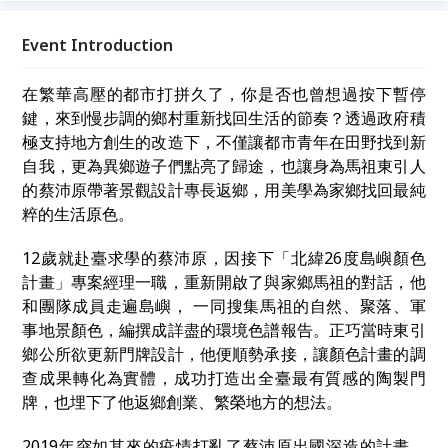
「理念實踐」為主題，透過真誠交流，讓我們在故事中
相遇，為生命注入嶄新的能量與視野。
Event Introduction
在繁華高壓的都市打拼久了，你是否也曾想過按下暫停
鍵，來到慢步調的鄉村重新找回生活的節奏？透過政府積
極支持地方創生的改造下，不僅讓都市青年在田野找到新
自我，更為異鄉遊子們點亮了歸途，也讓身為馬祖東引人
的蔡沛原帶著景觀設計專長返鄉，用美學為家鄉找回最純
粹的生活原色。
12歲就赴臺求學的蔡沛原，因接下「北緯26度島嶼顏色
計畫」專案經理一職，重新開啟了與家鄉馬祖的對話，他
和團隊成員走遍島嶼， 一同搜集馬祖的自然、聚落、軍
事地景顏色，編撰成詳盡的環境色譜報告。正巧當時東引
鄉公所欲更新門牌設計，他便順勢承接，讓顏色計畫的調
查成果轉化為實體，成功打造出全臺最有質感的陶製門
牌，也埋下了他返鄉創業、繁榮地方的想法。
2019年突如其來的疫情打亂了蔡沛原出國深造的計畫，