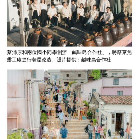
蔡沛原和兩位國小同學創辦「鹹味島合作社」，將廢棄魚
露工廠進行老屋改造。照片提供：鹹味島合作社