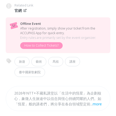
Related Link
官網
Offline Event
After registration, simply show your ticket from the
ACCUPASS App for quick entry.
Entry rules are primarily set by the event organizer.
How to Collect Tickets?
旅遊
藝術
馬祖
講座
臺中國家歌劇院
2026年NTT+不藏私講堂以「生活中的恆星」為企劃核
心，象徵人生旅途中以信念與恆心持續閃耀的人們。如
「恆星」般的講者們，將分享在各自領域堅定前行的故
...
more
事，從「日常生活」出發，思考「人」與「地方」的關
係，以「永續風土」、「在地書寫」、「設計新生」與