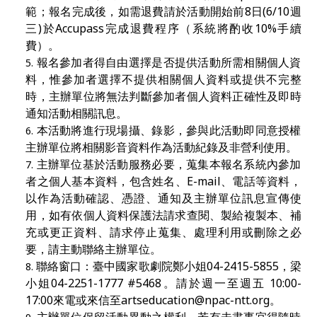
範；報名完成後，如需退費請於活動開始前
8
日
(6/10
週
三
)
於
Accupass
完成退費程序（系統將酌收
10%
手續
費）。
報名參加者得自由選擇是否提供活動所需相關個人資
料，惟參加者選擇不提供相關個人資料或提供不完整
時，主辦單位將無法判斷參加者個人資料正確性及即時
通知活動相關訊息。
本活動將進行現場攝、錄影，參與此活動即同意授權
主辦單位將相關影音資料作為活動紀錄及非營利使用。
主辦單位基於活動服務必要，蒐集本報名系統內參加
者之個人基本資料，包含姓名、
E-mail
、電話等資料，
以作為活動確認、憑證、通知及主辦單位訊息宣傳使
用，如有依個人資料保護法請求查閱、製給複製本、補
充或更正資料、請求停止蒐集、處理利用或刪除之必
要，請主動聯絡主辦單位。
聯絡窗口：臺中國家歌劇院
鄭小姐
04-2415-5855
，梁
小
姐
04-2251-1777 #5468
。請於週一至週五
10:00
-
17:00
來電或來信至
artseducation@npac-ntt.org
。