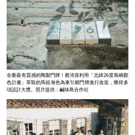
全臺最有質感的陶製門牌！蔡沛原利用「北緯26度島嶼顏
色計畫」萃取的馬祖海色為東引鄉門牌進行改造，獲得多
項設計大獎。照片提供：鹹味島合作社