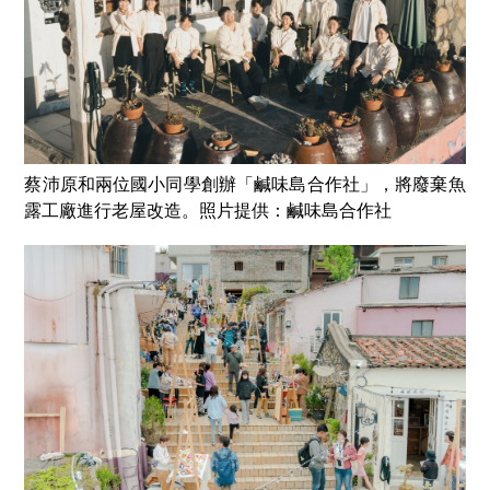
蔡沛原和兩位國小同學創辦「鹹味島合作社」，將廢棄魚
露工廠進行老屋改造。照片提供：鹹味島合作社