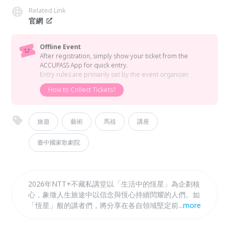
Related Link
官網
Offline Event
After registration, simply show your ticket from the
ACCUPASS App for quick entry.
Entry rules are primarily set by the event organizer.
How to Collect Tickets?
旅遊
藝術
馬祖
講座
臺中國家歌劇院
2026年NTT+不藏私講堂以「生活中的恆星」為企劃核
心，象徵人生旅途中以信念與恆心持續閃耀的人們。如
「恆星」般的講者們，將分享在各自領域堅定前行的故
...
more
事，從「日常生活」出發，思考「人」與「地方」的關
係，以「永續風土」、「在地書寫」、「設計新生」與