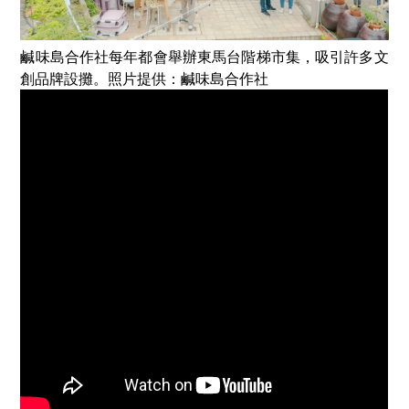
鹹味島合作社每年都會舉辦東馬台階梯市集，吸引許多文
創品牌設攤。照片提供：鹹味島合作社