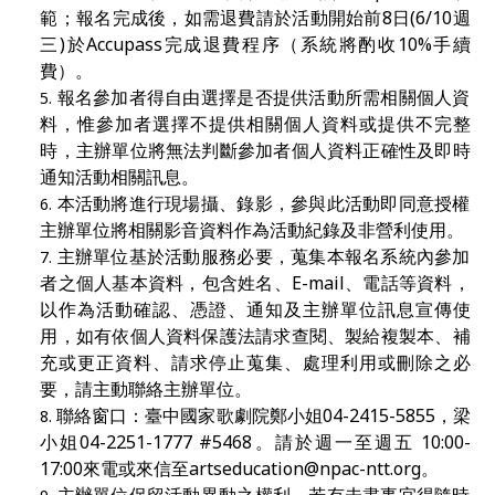
範；報名完成後，如需退費請於活動開始前
8
日
(6/10
週
三
)
於
Accupass
完成退費程序（系統將酌收
10%
手續
費）。
報名參加者得自由選擇是否提供活動所需相關個人資
料，惟參加者選擇不提供相關個人資料或提供不完整
時，主辦單位將無法判斷參加者個人資料正確性及即時
通知活動相關訊息。
本活動將進行現場攝、錄影，參與此活動即同意授權
主辦單位將相關影音資料作為活動紀錄及非營利使用。
主辦單位基於活動服務必要，蒐集本報名系統內參加
者之個人基本資料，包含姓名、
E-mail
、電話等資料，
以作為活動確認、憑證、通知及主辦單位訊息宣傳使
用，如有依個人資料保護法請求查閱、製給複製本、補
充或更正資料、請求停止蒐集、處理利用或刪除之必
要，請主動聯絡主辦單位。
聯絡窗口：臺中國家歌劇院
鄭小姐
04-2415-5855
，梁
小
姐
04-2251-1777 #5468
。請於週一至週五
10:00
-
17:00
來電或來信至
artseducation@npac-ntt.org
。