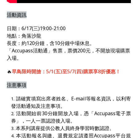
活動資訊
日期：6/17(三)19:00-21:00
地點：角落沙龍
長度：約120分鐘，含10分鐘中場休息。
「Accupass活動通」售票，票價200元，不開放現場購票
入場。
🔥
早鳥限時開搶：5/1(五)至5/7(四)購票享8折優惠！
注意事項
請確實填寫出席者姓名、
E-mail
等報名資訊，以利寄
發活動通知及注意事項。
活動開始前
30
分鐘開放入場，憑「
Accupass
電子票
券」，一人一票認證後入場。
本系列講座提供公教人員終身學習時數認證。
本活動報名與繳、退費規定請遵照
Accupass
平台規