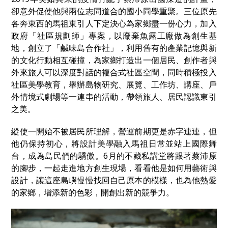
卻意外促使他與兩位志同道合的國小同學重聚。三位原先
各奔東西的馬祖東引人下定決心為家鄉盡一份心力，加入
政府「社區規劃師」專案，以廢棄魚露工廠做為創生基
地，創立了「鹹味島合作社」，利用舊有的產業記憶與新
的文化行動相互碰撞，為家鄉打造出一個居民、創作者與
外來旅人可以深度對話的複合式社區空間，同時積極投入
社區美學教育，舉辦島物研究、展覽、工作坊、講座、戶
外情境式劇場等一連串的活動，帶領旅人、居民認識東引
之美。
縱使一開始不被居民所理解，營運前期更是赤字連連，但
他仍保持初心，
將設計美學融入馬祖日常並站上國際舞
台，成為島民們的驕傲。
6月的不藏私講堂將跟著蔡沛原
的腳步，一起走進地方創生現場，看看他是如何用藝術與
設計，讓這座島嶼慢慢找回自己原本的模樣，也為他熱愛
的家鄉，增添新的色彩，開創出新的競爭力。