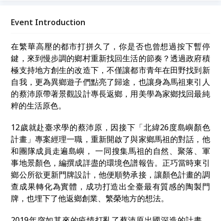
「理念實踐」為主題，透過真誠交流，讓我們在故事中
相遇，為生命注入嶄新的能量與視野。
Event Introduction
在繁華高壓的都市打拼久了，你是否也曾想過按下暫停
鍵，來到慢步調的鄉村重新找回生活的節奏？透過政府積
極支持地方創生的改造下，不僅讓都市青年在田野找到新
自我，更為異鄉遊子們點亮了歸途，也讓身為馬祖東引人
的蔡沛原帶著景觀設計專長返鄉，用美學為家鄉找回最純
粹的生活原色。
12歲就赴臺求學的蔡沛原，因接下「北緯26度島嶼顏色
計畫」專案經理一職，重新開啟了與家鄉馬祖的對話，他
和團隊成員走遍島嶼， 一同搜集馬祖的自然、聚落、軍
事地景顏色，編撰成詳盡的環境色譜報告。正巧當時東引
鄉公所欲更新門牌設計，他便順勢承接，讓顏色計畫的調
查成果轉化為實體，成功打造出全臺最有質感的陶製門
牌，也埋下了他返鄉創業、繁榮地方的想法。
2019年突如其來的疫情打亂了蔡沛原出國深造的計畫，