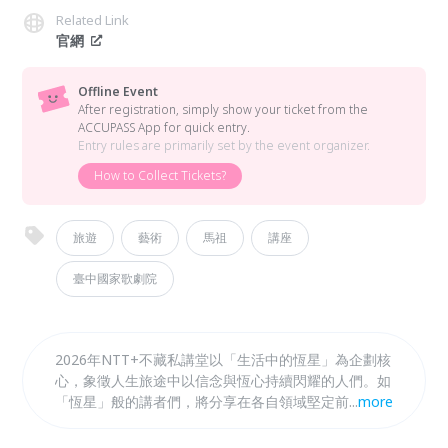
Related Link
官網
Offline Event
After registration, simply show your ticket from the
ACCUPASS App for quick entry.
Entry rules are primarily set by the event organizer.
How to Collect Tickets?
旅遊
藝術
馬祖
講座
臺中國家歌劇院
2026年NTT+不藏私講堂以「生活中的恆星」為企劃核
心，象徵人生旅途中以信念與恆心持續閃耀的人們。如
「恆星」般的講者們，將分享在各自領域堅定前行的故
...
more
事，從「日常生活」出發，思考「人」與「地方」的關
係，以「永續風土」、「在地書寫」、「設計新生」與