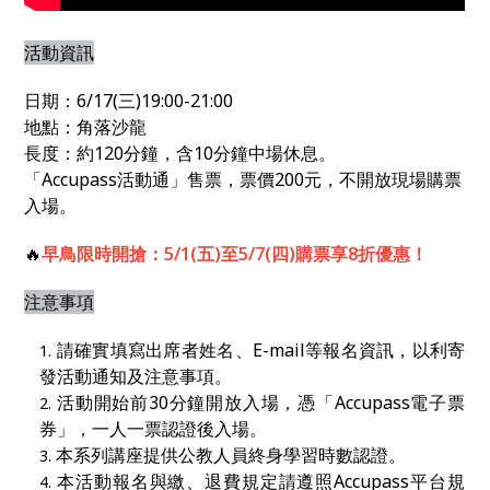
活動資訊
日期：6/17(三)19:00-21:00
地點：角落沙龍
長度：約120分鐘，含10分鐘中場休息。
「Accupass活動通」售票，票價200元，不開放現場購票
入場。
🔥
早鳥限時開搶：5/1(五)至5/7(四)購票享8折優惠！
注意事項
請確實填寫出席者姓名、
E-mail
等報名資訊，以利寄
發活動通知及注意事項。
活動開始前
30
分鐘開放入場，憑「
Accupass
電子票
券」，一人一票認證後入場。
本系列講座提供公教人員終身學習時數認證。
本活動報名與繳、退費規定請遵照
Accupass
平台規