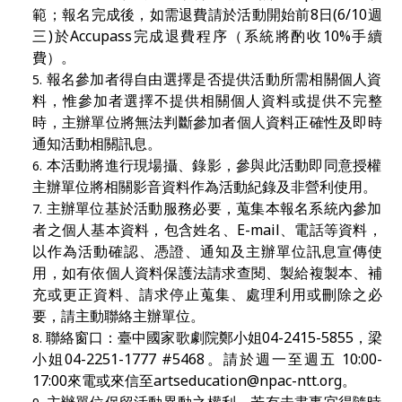
範；報名完成後，如需退費請於活動開始前
8
日
(6/10
週
三
)
於
Accupass
完成退費程序（系統將酌收
10%
手續
費）。
報名參加者得自由選擇是否提供活動所需相關個人資
料，惟參加者選擇不提供相關個人資料或提供不完整
時，主辦單位將無法判斷參加者個人資料正確性及即時
通知活動相關訊息。
本活動將進行現場攝、錄影，參與此活動即同意授權
主辦單位將相關影音資料作為活動紀錄及非營利使用。
主辦單位基於活動服務必要，蒐集本報名系統內參加
者之個人基本資料，包含姓名、
E-mail
、電話等資料，
以作為活動確認、憑證、通知及主辦單位訊息宣傳使
用，如有依個人資料保護法請求查閱、製給複製本、補
充或更正資料、請求停止蒐集、處理利用或刪除之必
要，請主動聯絡主辦單位。
聯絡窗口：臺中國家歌劇院
鄭小姐
04-2415-5855
，梁
小
姐
04-2251-1777 #5468
。請於週一至週五
10:00
-
17:00
來電或來信至
artseducation@npac-ntt.org
。