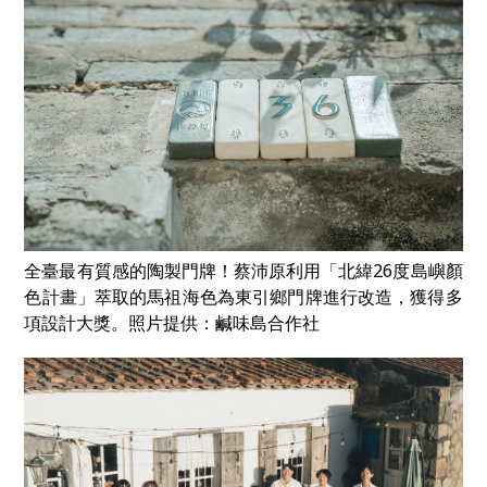
全臺最有質感的陶製門牌！蔡沛原利用「北緯26度島嶼顏
色計畫」萃取的馬祖海色為東引鄉門牌進行改造，獲得多
項設計大獎。照片提供：鹹味島合作社