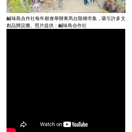
鹹味島合作社每年都會舉辦東馬台階梯市集，吸引許多文
創品牌設攤。照片提供：鹹味島合作社