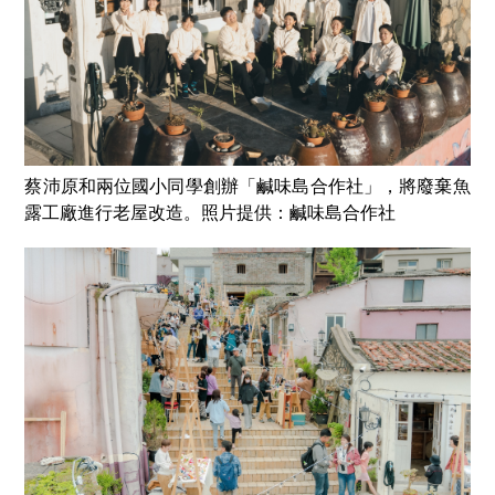
蔡沛原和兩位國小同學創辦「鹹味島合作社」，將廢棄魚
露工廠進行老屋改造。照片提供：鹹味島合作社