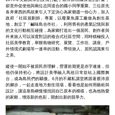
卻意外促使他與兩位志同道合的國小同學重聚。三位原先
各奔東西的馬祖東引人下定決心為家鄉盡一份心力，加入
政府「社區規劃師」專案，以廢棄魚露工廠做為創生基
地，創立了「鹹味島合作社」，利用舊有的產業記憶與新
的文化行動相互碰撞，為家鄉打造出一個居民、創作者與
外來旅人可以深度對話的複合式社區空間，同時積極投入
社區美學教育，舉辦島物研究、展覽、工作坊、講座、戶
外情境式劇場等一連串的活動，帶領旅人、居民認識東引
之美。
縱使一開始不被居民所理解，營運前期更是赤字連連，但
他仍保持初心，
將設計美學融入馬祖日常並站上國際舞
台，成為島民們的驕傲。
6月的不藏私講堂將跟著蔡沛原
的腳步，一起走進地方創生現場，看看他是如何用藝術與
設計，讓這座島嶼慢慢找回自己原本的模樣，也為他熱愛
的家鄉，增添新的色彩，開創出新的競爭力。