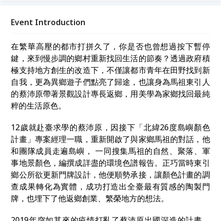
「理念實踐」為主題，透過真誠交流，讓我們在故事中
相遇，為生命注入嶄新的能量與視野。
Event Introduction
在繁華高壓的都市打拼久了，你是否也曾想過按下暫停
鍵，來到慢步調的鄉村重新找回生活的節奏？透過政府積
極支持地方創生的改造下，不僅讓都市青年在田野找到新
自我，更為異鄉遊子們點亮了歸途，也讓身為馬祖東引人
的蔡沛原帶著景觀設計專長返鄉，用美學為家鄉找回最純
粹的生活原色。
12歲就赴臺求學的蔡沛原，因接下「北緯26度島嶼顏色
計畫」專案經理一職，重新開啟了與家鄉馬祖的對話，他
和團隊成員走遍島嶼， 一同搜集馬祖的自然、聚落、軍
事地景顏色，編撰成詳盡的環境色譜報告。正巧當時東引
鄉公所欲更新門牌設計，他便順勢承接，讓顏色計畫的調
查成果轉化為實體，成功打造出全臺最有質感的陶製門
牌，也埋下了他返鄉創業、繁榮地方的想法。
2019年突如其來的疫情打亂了蔡沛原出國深造的計畫，