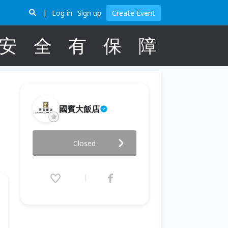
Log in
Sign up
Create Event
安
全
有
保
障
國賓大飯店
【A Cut牛排館 Ｘ 普羅酒業】
Closed
Château Pichon Baron 釀酒師
訪台餐酒晚宴
2026.06.24 (Wed) 18:30 - 21:30
(GMT+8)