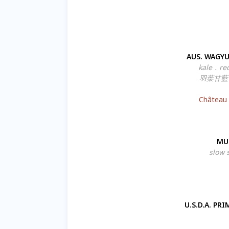
AUS. WAGY
kale．red
羽葉甘藍．
Château 
MU
slow 
U.S.D.A. P