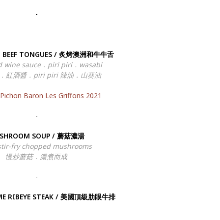
-
U BEEF TONGUES / 炙烤澳洲和牛牛舌
 wine sauce．piri piri．wasabi
紅酒醬．piri piri 辣油．山葵油
Pichon Baron Les Griffons 2021
-
SHROOM SOUP / 蘑菇濃湯
stir-fry chopped mushrooms
慢炒蘑菇．濃煮而成
-
RIME RIBEYE STEAK / 美國頂級肋眼牛排