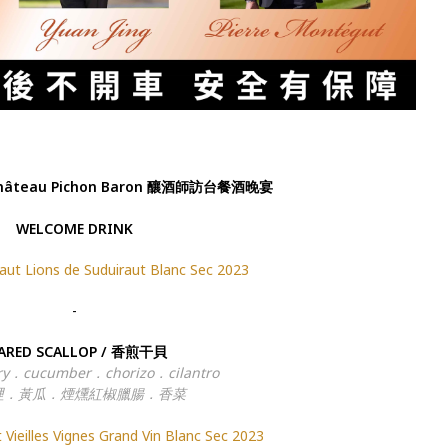
hâteau Pichon Baron 釀酒師訪台餐酒晚宴
WELCOME DRINK
aut Lions de Suduiraut Blanc Sec 2023
-
ARED SCALLOP / 香煎干貝
ry．cucumber．chorizo．cilantro
哩．黃瓜．煙燻紅椒臘腸．香菜
 Vieilles Vignes Grand Vin Blanc Sec 2023