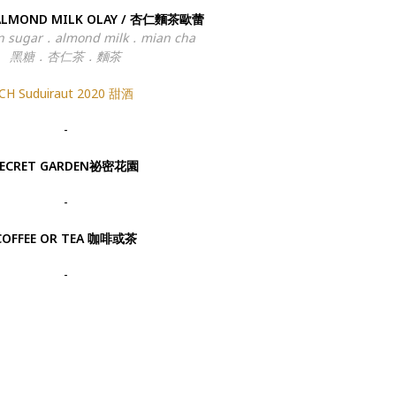
 ALMOND MILK OLAY / 杏仁麵茶歐蕾
n sugar．almond milk．mian cha
黑糖．杏仁茶．麵茶
CH Suduiraut 2020
甜酒
-
SECRET GARDEN祕密花園
-
COFFEE OR TEA 咖啡或茶
-