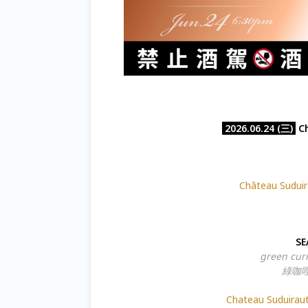
2026.06.24 (三)
C
Château Suduir
SE
green cur
綠咖
Chateau Suduiraut