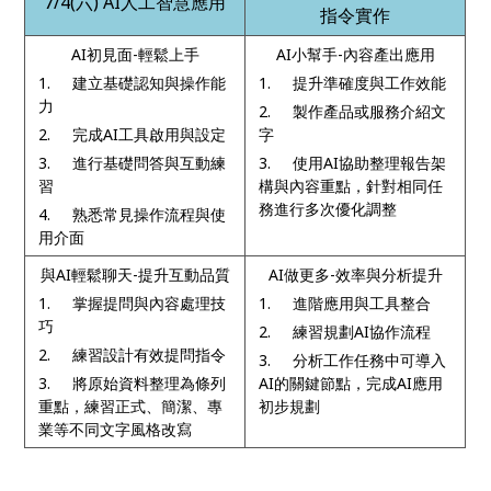
7/4(
六) AI人工智慧應用
指令實作
AI初見面-輕鬆上手
AI小幫手-內容產出應用
1. 建立基礎認知與操作能
1. 提升準確度與工作效能
力
2. 製作產品或服務介紹文
2. 完成AI工具啟用與設定
字
3. 進行基礎問答與互動練
3. 使用AI協助整理報告架
習
構與內容重點，針對相同任
務進行多次優化調整
4. 熟悉常見操作流程與使
用介面
與AI輕鬆聊天-提升互動品質
AI做更多-效率與分析提升
1. 掌握提問與內容處理技
1. 進階應用與工具整合
巧
2. 練習規劃AI協作流程
2. 練習設計有效提問指令
3. 分析工作任務中可導入
3. 將原始資料整理為條列
AI的關鍵節點，完成AI應用
重點，練習正式、簡潔、專
初步規劃
業等不同文字風格改寫