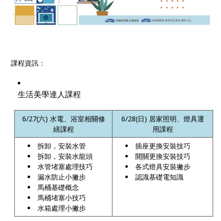
課程資訊：
生活美學達人課程
6/27(
六
)
水電、浴室相關修
6/28(日
)
居家照明、燈具運
繕課程
用課程
拆卸，安裝水管
插座更換安裝技巧
拆卸，安裝水龍頭
開關更換安裝技巧
水管堵塞處理技巧
各式燈具安裝撇步
漏水防止小撇步
認識基礎電知識
馬桶基礎概念
馬桶堵塞小技巧
水箱處理小撇步