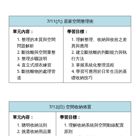
7/11(
六) 居家空間整理術
單元內容：
學習目標：
整理的本質與空間
理解整理、收納與收拾之差
問題解析
異與應用
斷捨離與空間重整
建立斷捨離的判斷能力與執
整理步驟說明
行方法
直立式摺衣練習
掌握系統化整理流程
斷捨離物的處理管
學習可應用於日常生活的基
道
礎收納技巧
7/12(
日) 空間收納佈置
單元內容：
學習目標：
聰明收納法則
理解收納系統與空間動線配置
挑選收納用品重
原則