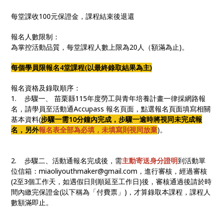
每堂課收100元保證金，課程結束後退還
報名人數限制：
為掌控活動品質，每堂課程人數上限為20人（額滿為止)。
每個學員限報名4堂課程(以最終錄取結果為主)
報名資格及錄取順序：
1. 步驟一、 苗栗縣115年度勞工與青年培養計畫一律採網路報
名，請學員至活動通Accupass 報名頁面，點選報名頁面填寫相關
基本資料(
步驟一需10分鐘內完成，步驟一逾時將視同未完成報
名，另外
報名表全部為必填，未填寫則視同放棄
)。
2. 步驟二、活動通報名完成後，需
主動寄送身分證明
到活動單
位信箱：miaoliyouthmaker@gmail.com，進行審核，經過審核
(2至3個工作天，如遇假日則順延至工作日)後，審核通過後請於時
間內繳完保證金(以下稱為「付費票」)，才算錄取本課程，課程人
數額滿即止。