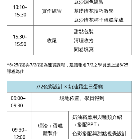
豆沙調色練習
13:10–
實作練習
基礎擠花技巧教學
15:30
豆沙擠花杯子蛋糕完成
甜點包裝
15:30–
收尾
清理收拾
15:50
問卷填寫
*6/25(四)與7/2(四)為連貫課程，建議報名7/2之學員應上過6/25
課程為佳
7/2
色彩設計
×
奶油霜生日蛋糕
09:00–
場地佈置、學員報到
09:30
奶油霜應用與種類介紹
（搭配PPT）
理論＋蛋糕
09:30–
體製作
色彩搭配與甜點視覺設計
12:00