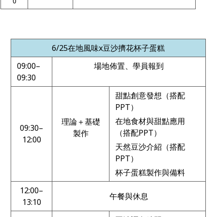
0
6/25
在地風味
x
豆沙擠花杯子蛋糕
09:00–
場地佈置、學員報到
09:30
甜點創意發想（搭配
PPT）
在地食材與甜點應用
理論＋基礎
09:30–
（搭配PPT）
製作
12:00
天然豆沙介紹（搭配
PPT）
杯子蛋糕製作與備料
12:00–
午餐與休息
13:10