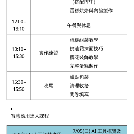
（搭配PPT）
蛋糕烘焙與內餡製作
12:00–
午餐與休息
13:10
蛋糕組裝教學
奶油霜抹面技巧
13:10–
實作練習
15:30
擠花裝飾教學
完整蛋糕製作
甜點包裝
15:30–
收尾
清理收拾
15:50
問卷填寫
智慧應用達人課程
7/05(
日) AI 工具概覽及