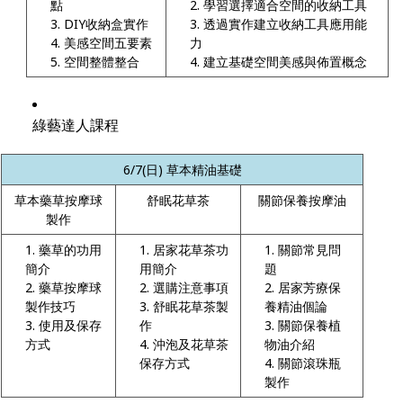
點
學習選擇適合空間的收納工具
DIY收納盒實作
透過實作建立收納工具應用能
美感空間五要素
力
空間整體整合
建立基礎空間美感與佈置概念
綠藝達人課程
6/7
(
日
) 草本精油基礎
草本藥草按摩球
舒眠花草茶
關節保養按摩油
製作
藥草的功用
居家花草茶功
關節常見問
簡介
用簡介
題
藥草按摩球
選購注意事項
居家芳療保
製作技巧
舒眠花草茶製
養精油個論
使用及保存
作
關節保養植
方式
沖泡及花草茶
物油介紹
保存方式
關節滾珠瓶
製作