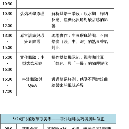
10:30
10:30
烘焙科學原理
解析烘焙三階段：脫水期、梅納
-
反應、焦糖化反應對酸甜感的影
12:00
響
13:30
感官訓練與瑕
現場實作：生豆瑕疵辨識、不同
-
疵豆篩選
焙度（淺、中、深）的熟豆香氣
15:00
對比
15:00
實作體驗：小
操作烘焙機示範，觀察咖啡豆
-
型烘焙示範
「轉色」與「一爆」的物理變化
16:30
16:30
杯測體驗與
透過簡易杯測，感受不同烘焙曲
-
Q&A
線帶來的風味差異
17:00
5/24(
日)極致萃取美學——手沖咖啡技巧與風味修正
09:0
萃取金三
掌握粉水比、水溫、研磨細度對咖啡