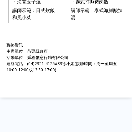
・海苔玉子燒
・泰式打拋豬肉飯
講師示範：日式炊飯、
講師示範：泰式海鮮酸辣
和風小菜
湯
聯絡資訊：
主辦單位：苗栗縣政府
活動單位：舜程創意行銷有限公司
連絡電話：(04)2321-4125#33徐小姐(接聽時間：周一至周五
10:00-12:00或13:30-17:00)