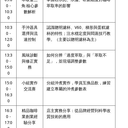
0 -
角:核心參
萃取率的影響
10:3
數解析
0
10:3
手沖器具
認識聰明濾杯、V60、梯形與蛋糕濾
0 -
選擇與流
杯的特性；注水穩定度與悶蒸技巧教
12:0
速控制
學。（主要以聰明濾杯為主）
0
13:3
風味診斷
如何分辨「過度萃取」與「萃取不
0 -
與修正實
足」，並現場調整參數
15:0
務
0
15:0
小組實作
分組沖煮實作，學員互換品飲，練習
0 -
交流賽
建立專屬的沖煮參數表
16:3
0
16:3
精品咖啡
店主實務分享：從品牌經營到科學改
0 -
業創業經
質技術的應用
17:0
驗分享