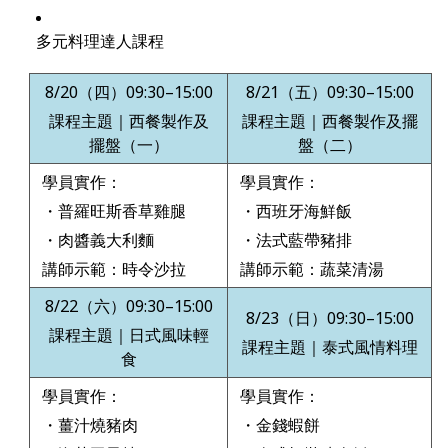
多元料理達人課程
8/20
（四）09:30–15:00
8/21
（五）09:30–15:00
課程主題｜西餐製作及
課程主題｜西餐製作及擺
擺盤（一）
盤（二）
學員實作：
學員實作：
・普羅旺斯香草雞腿
・西班牙海鮮飯
・肉醬義大利麵
・法式藍帶豬排
講師示範：時令沙拉
講師示範：蔬菜清湯
8/22
（六）09:30–15:00
8/23
（日）09:30–15:00
課程主題｜日式風味輕
課程主題｜泰式風情料理
食
學員實作：
學員實作：
・薑汁燒豬肉
・金錢蝦餅