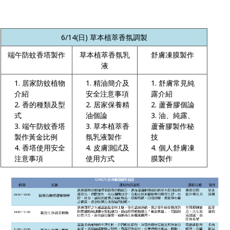
6/14(
日
) 草本植萃香氛調製
端午防蚊香塔製作
草本植萃香氛乳
舒膚凍膜製作
液
居家防蚊植物
精油簡介及
舒膚常見純
介紹
安全注意事項
露介紹
香的種類及型
居家保養精
蘆薈膠個論
式
油個論
油、純露、
端午防蚊香塔
草本植萃香
蘆薈膠製作秘
製作黃金比例
氛乳液製作
技
香塔使用安全
皮膚測試及
個人舒膚凍
注意事項
使用方式
膜製作