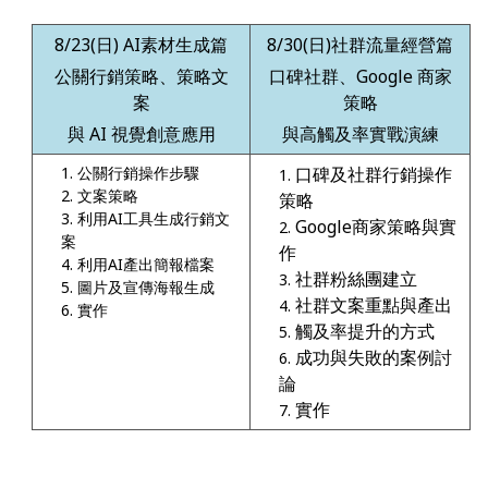
8/23
(
日
) AI
素材生成篇
8/30(
日
)
社群流量經營篇
公關行銷策略、策略文
口碑社群、
Google
商家
案
策略
與
AI
視覺創意應用
與高觸及率實戰演練
公關行銷操作步驟
口碑及社群行銷操作
文案策略
策略
利用AI工具生成行銷文
Google商家策略與實
案
作
利用AI產出簡報檔案
社群粉絲團建立
圖片及宣傳海報生成
社群文案重點與產出
實作
觸及率提升的方式
成功與失敗的案例討
論
實作