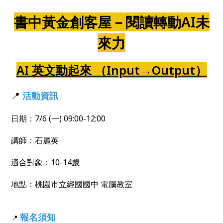
書中黃金創客屋－閱讀轉動AI未
來力
AI 英文動起來 （Input→Output）
📍
活動資訊
日期：7/6 (一) 09:00-12:00
講師：石麗英
適合對象：10-14歲
地點：桃園市立經國國中 電腦教室
報名須知
📍