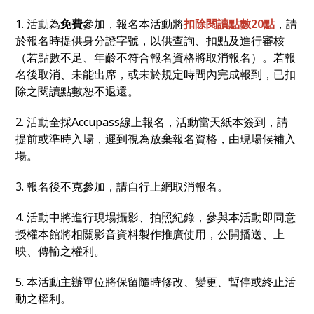
1. 活動為
免費
參加，報名本活動將
扣除閱讀點數20點
，請
於報名時提供身分證字號，以供查詢、扣點及進行審核
（若點數不足、年齡不符合報名資格將取消報名）。若報
名後取消、未能出席，或未於規定時間內完成報到，已扣
除之閱讀點數恕不退還。
2. 活動全採Accupass線上報名，活動當天紙本簽到，請
提前或準時入場，遲到視為放棄報名資格，由現場候補入
場。
3. 報名後不克參加，請自行上網取消報名。
4. 活動中將進行現場攝影、拍照紀錄，參與本活動即同意
授權本館將相關影音資料製作推廣使用，公開播送、上
映、傳輸之權利。
5. 本活動主辦單位將保留隨時修改、變更、暫停或終止活
動之權利。