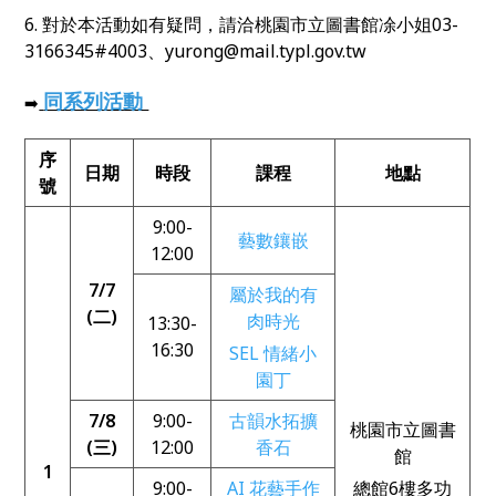
6. 對於本活動如有疑問，請洽桃園市立圖書館凃小姐03-
3166345#4003、yurong@mail.typl.gov.tw
同系列活動
➡️
序
日期
時段
課程
地點
號
9:00-
藝數鑲嵌
12:00
7/7
屬於我的有
(二)
肉時光
13:30-
16:30
SEL 情緒小
園丁
7/8
9:00-
古韻水拓擴
桃園市立圖書
(三)
12:00
香石
館
1
9:00-
AI 花藝手作
總館6樓多功